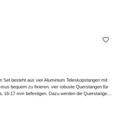
et besteht aus vier Aluminium Teleskopstangen mit
mus bequem zu fixieren. vier robuste Querstangen für
ca. 16-17 mm befestigen. Dazu werden die Querstangen
uktion erstellen. Die Querstangen für den Tarnschirm
m Quickblind sowie Premium Hide Poles.