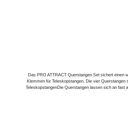
Das PRO ATTRACT Querstangen Set sichert einen wi
Klemmen für Teleskopstangen. Die vier Querstangen s
TeleskopstangenDie Querstangen lassen sich an fast 
einfach an der Teleskopstange festgeklemmt. Mit den
bestehen aus wetterfesten Aluminium u