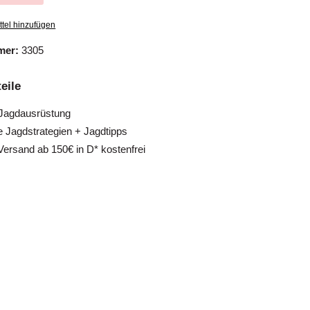
tel hinzufügen
mer:
3305
eile
 Jagdausrüstung
e Jagdstrategien + Jagdtipps
Versand ab 150€ in D* kostenfrei