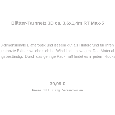
Blätter-Tarnnetz 3D ca. 3,6x1,4m RT Max-5
3-dimensionale Blätteroptik und ist sehr gut als Hintergrund für Ih
estanzte Blätter, welche sich bei Wind leicht bewegen. Das Material is
terungsbeständig. Durch das geringe Packmaß findet es in jedem Ruc
Regulärer Preis:
39,99 €
Preise inkl. USt. zzgl. Versandkosten