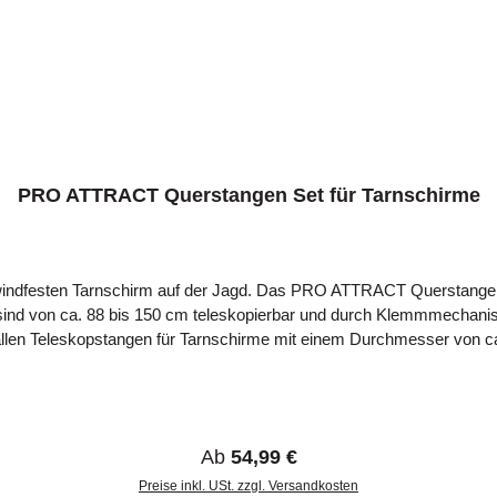
PRO ATTRACT Querstangen Set für Tarnschirme
ndfesten Tarnschirm auf der Jagd. Das PRO ATTRACT Querstangen S
ind von ca. 88 bis 150 cm teleskopierbar und durch Klemmmechanis
allen Teleskopstangen für Tarnschirme mit einem Durchmesser von 
 Querstangen von PRO ATTRACT lässt sich ebenfalls eine Dachkonstr
nd sind pulverbeschichtet. Die Querstangen sind kompatibel mit de
Regulärer Preis:
Ab
54,99 €
Preise inkl. USt. zzgl. Versandkosten