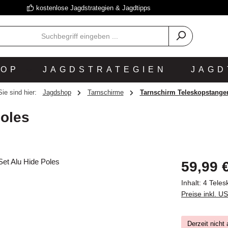
kostenlose Jagdstrategien & Jagdtipps
HOP
JAGDSTRATEGIEN
JAGD
Sie sind hier:
Jagdshop
Tarnschirme
Tarnschirm Teleskopstange
Poles
Regulärer Prei
59,99 
Inhalt:
4 Teles
Preise inkl. U
Derzeit nicht 