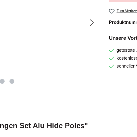
Zum Merkzet
Produktnum
Unsere Vort
getestete
kostenlos
schneller 
ngen Set Alu Hide Poles"