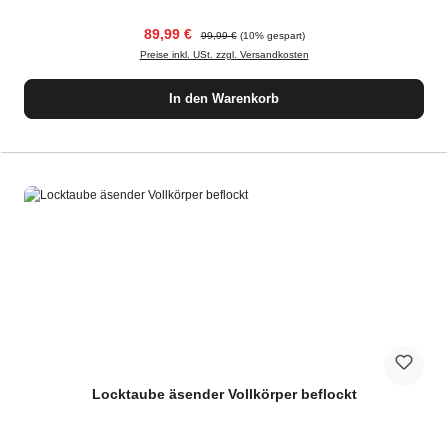
Verkaufspreis:
Regulärer Preis:
89,99 €
99,99 €
(10% gespart)
Preise inkl. USt. zzgl. Versandkosten
In den Warenkorb
Locktaube äsender Vollkörper beflockt