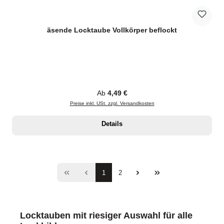
äsende Locktaube Vollkörper beflockt
Regulärer Preis:
Ab
4,49 €
Preise inkl. USt. zzgl. Versandkosten
Details
Seite
Seite
1
2
Locktauben mit riesiger Auswahl für alle