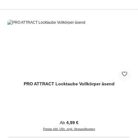
PRO ATTRACT Locktaube Vollkörper äsend
Regulärer Preis:
Ab
4,99 €
Preise inkl. USt. zzgl. Versandkosten