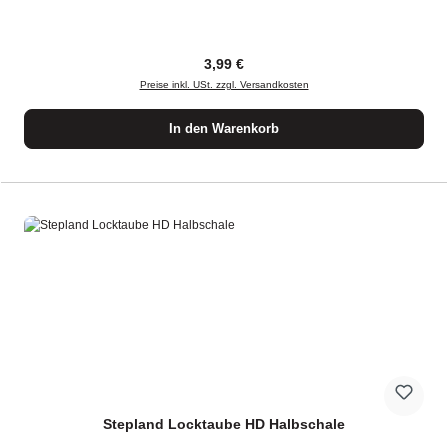
Regulärer Preis:
3,99 €
Preise inkl. USt. zzgl. Versandkosten
In den Warenkorb
Stepland Locktaube HD Halbschale