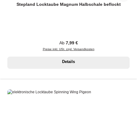
Stepland Locktaube Magnum Halbschale beflockt
Regulärer Preis:
Ab
7,99 €
Preise inkl. USt. zzgl. Versandkosten
Details