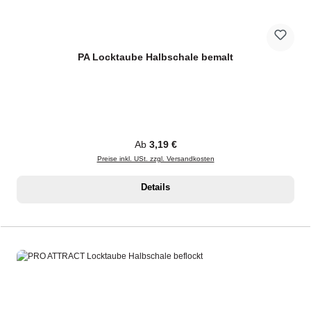
PA Locktaube Halbschale bemalt
Regulärer Preis:
Ab
3,19 €
Preise inkl. USt. zzgl. Versandkosten
Details