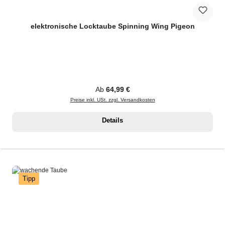
elektronische Locktaube Spinning Wing Pigeon
Regulärer Preis:
Ab
64,99 €
Preise inkl. USt. zzgl. Versandkosten
Details
Tipp