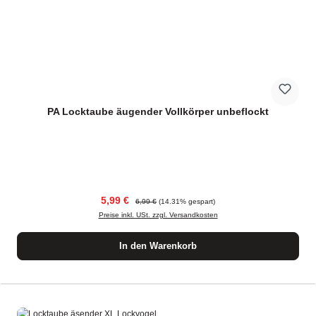
PA Locktaube äugender Vollkörper unbeflockt
Verkaufspreis:
Regulärer Preis:
5,99 €
6,99 €
(14.31% gespart)
Preise inkl. USt. zzgl. Versandkosten
In den Warenkorb