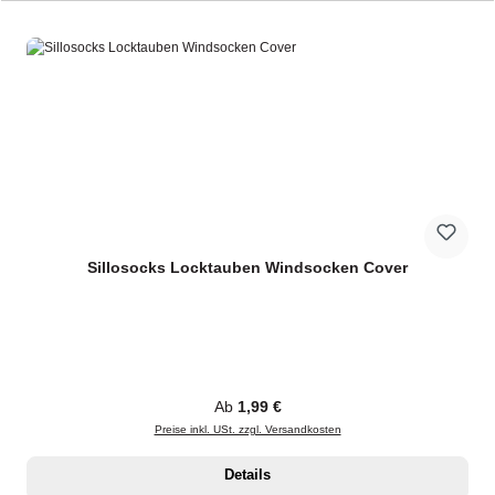
Sillosocks Locktauben Windsocken Cover
Regulärer Preis:
Ab
1,99 €
Preise inkl. USt. zzgl. Versandkosten
Details