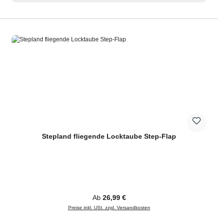
Stepland fliegende Locktaube Step-Flap
Regulärer Preis:
Ab
26,99 €
Preise inkl. USt. zzgl. Versandkosten