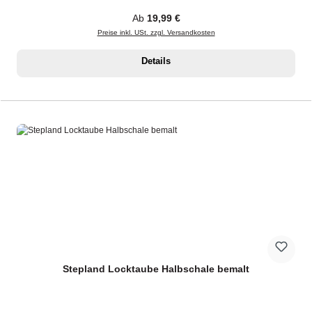
Regulärer Preis:
Ab
19,99 €
Preise inkl. USt. zzgl. Versandkosten
Details
Stepland Locktaube Halbschale bemalt