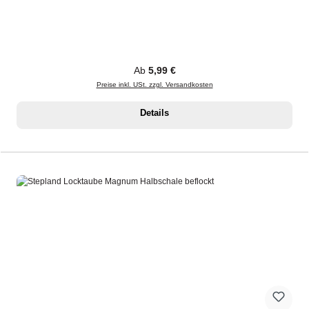
Regulärer Preis:
Ab
5,99 €
Preise inkl. USt. zzgl. Versandkosten
Details