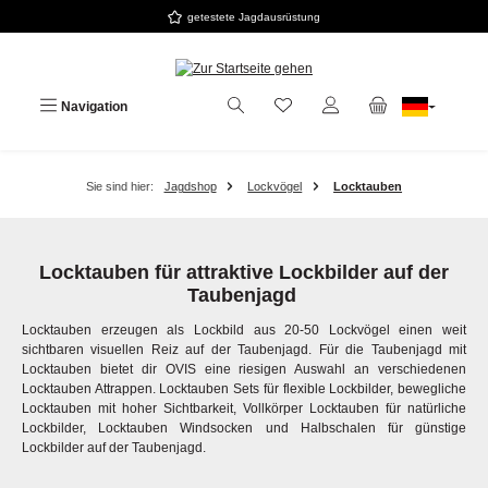
getestete Jagdausrüstung
Zum Hauptinhalt springen
Navigation
Sie sind hier:
Jagdshop
Lockvögel
Locktauben
Locktauben für attraktive Lockbilder auf der
Taubenjagd
Locktauben erzeugen als Lockbild aus 20-50 Lockvögel einen weit
sichtbaren visuellen Reiz auf der Taubenjagd. Für die Taubenjagd mit
Locktauben bietet dir OVIS eine riesigen Auswahl an verschiedenen
Locktauben Attrappen. Locktauben Sets für flexible Lockbilder, bewegliche
Locktauben mit hoher Sichtbarkeit, Vollkörper Locktauben für natürliche
Lockbilder, Locktauben Windsocken und Halbschalen für günstige
Lockbilder auf der Taubenjagd.