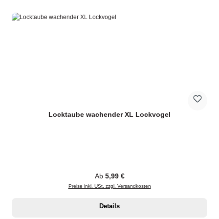
Locktaube wachender XL Lockvogel
Regulärer Preis:
Ab
5,99 €
Preise inkl. USt. zzgl. Versandkosten
Details