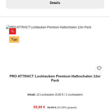
Details
Rabatt
%
Tipp
PRO ATTRACT Locktauben Premium Halbschalen 12er
Pack
Inhalt:
12 Locktauben
(5,00 € / 1 Locktauben)
Verkaufspreis:
Regulärer Preis:
59,99 €
69,99 €
(14.29% gespart)