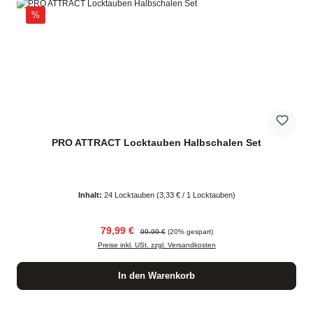
Rabatt
%
PRO ATTRACT Locktauben Halbschalen Set
Inhalt:
24 Locktauben
(3,33 € / 1 Locktauben)
Verkaufspreis:
Regulärer Preis:
79,99 €
99,99 €
(20% gespart)
Preise inkl. USt. zzgl. Versandkosten
In den Warenkorb