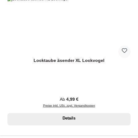
Locktaube äsender XL Lockvogel
Regulärer Preis:
Ab
4,99 €
Preise inkl. USt. zzgl. Versandkosten
Details