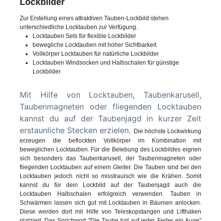
Lockbilder
Zur Erstellung eines attraktiven Tauben-Lockbild stehen
unterschiedliche Locktauben zur Verfügung.
Locktauben Sets für flexible Lockbilder
bewegliche Locktauben mit hoher Sichtbarkeit
Vollkörper Locktauben für natürliche Lockbilder
Locktauben Windsocken und Halbschalen für günstige
Lockbilder
Mit Hilfe von Locktauben, Taubenkarusell,
Taubenmagneten oder fliegenden Locktauben
kannst du auf der Taubenjagd in kurzer Zeit
erstaunliche Stecken erzielen.
Die höchste Lockwirkung
erzeugen die beflockten Vollkörper im Kombination mit
beweglichen Locktauben. Für die Belebung des Lockbildes eignen
sich besonders das Taubenkarusell, der Taubenmagneten oder
fliegenden Locktauben auf einem Gleiter. Die Tauben sind bei den
Locktauben jedoch nicht so misstrauisch wie die Krähen. Somit
kannst du für dein Lockbild auf der Taubenjagd auch die
Locktauben Halbschalen erfolgreich verwenden. Tauben in
Schwärmen lassen sich gut mit Locktauben in Bäumen anlocken.
Diese werden dort mit Hilfe von Teleskopstangen und Lifthaken
platziert. Das Sprichwort "Die Taube hat auf jeder Feder ein Auge"