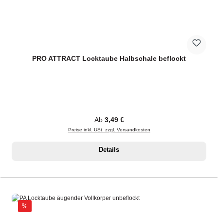
PRO ATTRACT Locktaube Halbschale beflockt
Regulärer Preis:
Ab
3,49 €
Preise inkl. USt. zzgl. Versandkosten
Details
Rabatt
%