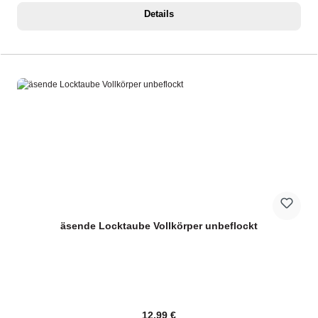
Details
äsende Locktaube Vollkörper unbeflockt
Regulärer Preis:
12,99 €