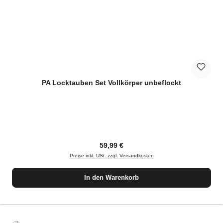
PA Locktauben Set Vollkörper unbeflockt
Regulärer Preis:
59,99 €
Preise inkl. USt. zzgl. Versandkosten
In den Warenkorb