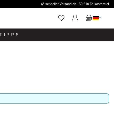
schneller Versand ab 150 € in D* kostenfrei
TIPPS