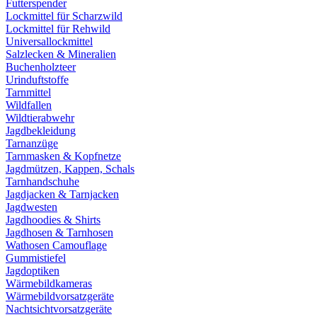
Futterspender
Lockmittel für Scharzwild
Lockmittel für Rehwild
Universallockmittel
Salzlecken & Mineralien
Buchenholzteer
Urinduftstoffe
Tarnmittel
Wildfallen
Wildtierabwehr
Jagdbekleidung
Tarnanzüge
Tarnmasken & Kopfnetze
Jagdmützen, Kappen, Schals
Tarnhandschuhe
Jagdjacken & Tarnjacken
Jagdwesten
Jagdhoodies & Shirts
Jagdhosen & Tarnhosen
Wathosen Camouflage
Gummistiefel
Jagdoptiken
Wärmebildkameras
Wärmebildvorsatzgeräte
Nachtsichtvorsatzgeräte