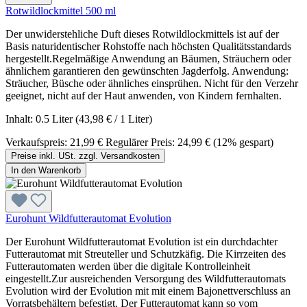
Rotwildlockmittel 500 ml
Der unwiderstehliche Duft dieses Rotwildlockmittels ist auf der
Basis naturidentischer Rohstoffe nach höchsten Qualitätsstandards
hergestellt.Regelmäßige Anwendung an Bäumen, Sträuchern oder
ähnlichem garantieren den gewünschten Jagderfolg. Anwendung:
Sträucher, Büsche oder ähnliches einsprühen. Nicht für den Verzehr
geeignet, nicht auf der Haut anwenden, von Kindern fernhalten.
Inhalt:
0.5 Liter
(43,98 € / 1 Liter)
Verkaufspreis:
21,99 €
Regulärer Preis:
24,99 €
(12% gespart)
Preise inkl. USt. zzgl. Versandkosten
In den Warenkorb
Eurohunt Wildfutterautomat Evolution
Der Eurohunt Wildfutterautomat Evolution ist ein durchdachter
Futterautomat mit Streuteller und Schutzkäfig. Die Kirrzeiten des
Futterautomaten werden über die digitale Kontrolleinheit
eingestellt.Zur ausreichenden Versorgung des Wildfutterautomats
Evolution wird der Evolution mit mit einem Bajonettverschluss an
Vorratsbehältern befestigt. Der Futterautomat kann so vom