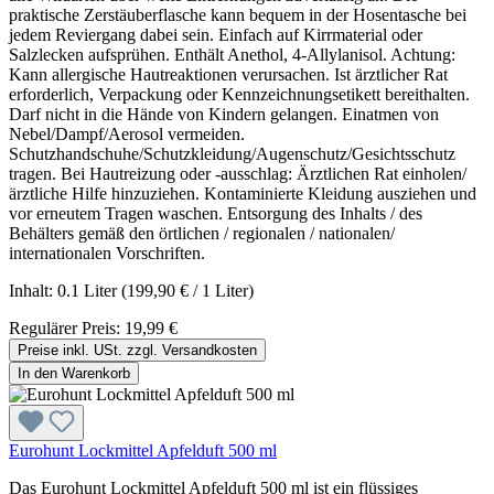
praktische Zerstäuberflasche kann bequem in der Hosentasche bei
jedem Reviergang dabei sein. Einfach auf Kirrmaterial oder
Salzlecken aufsprühen. Enthält Anethol, 4-Allylanisol. Achtung:
Kann allergische Hautreaktionen verursachen. Ist ärztlicher Rat
erforderlich, Verpackung oder Kennzeichnungsetikett bereithalten.
Darf nicht in die Hände von Kindern gelangen. Einatmen von
Nebel/Dampf/Aerosol vermeiden.
Schutzhandschuhe/Schutzkleidung/Augenschutz/Gesichtsschutz
tragen. Bei Hautreizung oder -ausschlag: Ärztlichen Rat einholen/
ärztliche Hilfe hinzuziehen. Kontaminierte Kleidung ausziehen und
vor erneutem Tragen waschen. Entsorgung des Inhalts / des
Behälters gemäß den örtlichen / regionalen / nationalen/
internationalen Vorschriften.
Inhalt:
0.1 Liter
(199,90 € / 1 Liter)
Regulärer Preis:
19,99 €
Preise inkl. USt. zzgl. Versandkosten
In den Warenkorb
Eurohunt Lockmittel Apfelduft 500 ml
Das Eurohunt Lockmittel Apfelduft 500 ml ist ein flüssiges