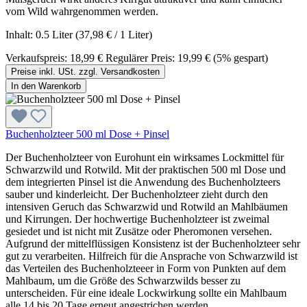
vom Wild wahrgenommen werden.
Inhalt:
0.5 Liter
(37,98 € / 1 Liter)
Verkaufspreis:
18,99 €
Regulärer Preis:
19,99 €
(5% gespart)
Preise inkl. USt. zzgl. Versandkosten
In den Warenkorb
Buchenholzteer 500 ml Dose + Pinsel
Der Buchenholzteer von Eurohunt ein wirksames Lockmittel für
Schwarzwild und Rotwild. Mit der praktischen 500 ml Dose und
dem integrierten Pinsel ist die Anwendung des Buchenholzteers
sauber und kinderleicht. Der Buchenholzteer zieht durch den
intensiven Geruch das Schwarzwid und Rotwild an Mahlbäumen
und Kirrungen. Der hochwertige Buchenholzteer ist zweimal
gesiedet und ist nicht mit Zusätze oder Pheromonen versehen.
Aufgrund der mittelflüssigen Konsistenz ist der Buchenholzteer sehr
gut zu verarbeiten. Hilfreich für die Ansprache von Schwarzwild ist
das Verteilen des Buchenholzteeer in Form von Punkten auf dem
Mahlbaum, um die Größe des Schwarzwilds besser zu
unterscheiden. Für eine ideale Lockwirkung sollte ein Mahlbaum
alle 14 bis 20 Tage erneut angestrichen werden.