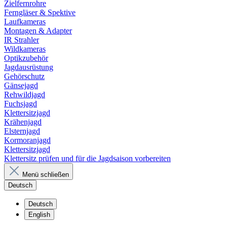
Zielfernrohre
Ferngläser & Spektive
Laufkameras
Montagen & Adapter
IR Strahler
Wildkameras
Optikzubehör
Jagdausrüstung
Gehörschutz
Gänsejagd
Rehwildjagd
Fuchsjagd
Klettersitzjagd
Krähenjagd
Elsternjagd
Kormoranjagd
Klettersitzjagd
Klettersitz prüfen und für die Jagdsaison vorbereiten
Menü schließen
Deutsch
Deutsch
English