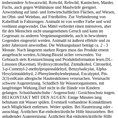
insbesondere Schwarzwild, Rotwild, Rehwild, Kaninchen, Marder,
Fuchs, auch gegen Wühlmäuse und Maulwürfe geeignet.
Anwendung auf land- und fortwirtschaftlichen Flächen, auf Wiesen,
im Obst- und Weinbau, auf Friedhöfen. Zur Verhinderung von
Kabelfraß in Fahrzeugen. Animalit ist von weißer Farbe und wird
verdünnt angewendet. Das Mittel verbreitet einen intensiven, aber
für den Menschen nicht unangenehmen Geruch und kann im
Gegensatz zu anderen Vergrämungsmitteln, auch in bewohnten
Gegenden eingesetzt werden. Animalit ist äußerst effektiv und zu
jeder Jahreszeit anwendbar. Die Wirkungsdauer beträgt ca. 2 - 3
Monate. Nach längerem starken Regen muss das Produkt erneut
ausgebracht werden.Achtung:Biozid sicher verwenden. Vor
Gebrauch stets Kennzeichnung und Produktinformation lesen.DL-
Limonen (Racemat), Hydroxycitronellal, Zimtalkohol, Citronellol,
3-p-Cumenyl-2-methylpropionaldehyd, Benzylsalicylat, Alpha-
Hexylzimtaldehyd, 2-Phenylmethylenheptanal, Eucalyptol, Pin-
2(3)-enKann allergische Hautreaktionen verursachen. Verursacht
schwere Augenreizung. Schädlich für Wasserorganismen, mit
langfristiger Wirkung.Darf nicht in die Hände von Kindern
gelangen. Schutzhandschuhe / Augenschutz / Gesichtsschutz tragen.
BEI KONTAKT MIT DEN AUGEN: Einige Minuten lang
behutsam mit Wasser spülen. Eventuell vorhandene Kontaktlinsen
nach Möglichkeit entfernen. Weiter spülen. Bei Hautreizung oder -
ausschlag: Ärztlichen Rat einholen/ärztliche Hilfe hinzuziehen. Bei
anhaltender Augenreizung: Ärztlichen Rat einholen/ärztliche Hilfe