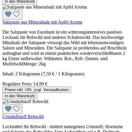
In den Warenkorb
Salzpaste aus Mineralsalz mit Apfel Aroma
Die Salzpaste von Eurohunt ist ein witterungsintensives pastöses
Lecksalz für Rehwild und anderes Schalenwild. Das hochwertige
Minalsalz der Salzpaste versorgt das Wild mit lebensnotwendigen
Salzen und Mineralien. Die Salzpaste ist problemlos auf Bruchholz
auftragbar und wird in einem praktischen wiederverschließbaren 2
kg Eimer aufbewahrt. Wildarten: Rot-, Reh- Damm- und
MuffelwildMenge: 2kg
Inhalt:
2 Kilogramm
(7,50 € / 1 Kilogramm)
Regulärer Preis:
14,99 €
Preise inkl. USt. zzgl. Versandkosten
In den Warenkorb
Urinduftstoff Rehwild
Lockmittel für Rehwild - imitiert naturgetreu Urinstoff, Hormone
und Sekrete des Rehwildes.Zum Aufsprühen auf z.B. Duftpads,