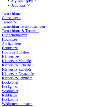
Jagdstrategien
Jagdtipps
Tarnschirme
Gänseliegen
Tarnnetze
Tarnschirm Teleskopstangen
Tarnschirme & Tarnzelte
Hundetarnhütten
Hochsitze
Ansitzleitern
Baumsitze
Hochsitz Zubehör
Klettersitze
Klettersitz-Modelle
Klettersitz-Sicherheit
Klettersitz-Zubehör
Klettersitz-Ersatzteile
Klettersitz-Seminare
Lockvögel
Lockgänse
Wildlocker
Rehblatter
Lockmittel
Wildfutterautomaten