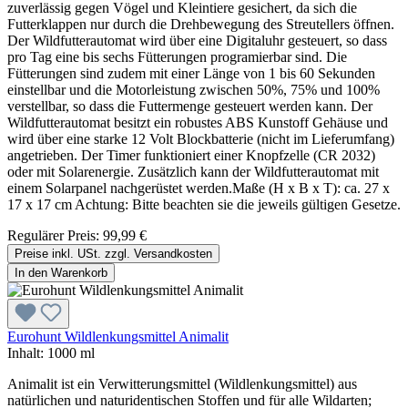
zuverlässig gegen Vögel und Kleintiere gesichert, da sich die
Futterklappen nur durch die Drehbewegung des Streutellers öffnen.
Der Wildfutterautomat wird über eine Digitaluhr gesteuert, so dass
pro Tag eine bis sechs Fütterungen programierbar sind. Die
Fütterungen sind zudem mit einer Länge von 1 bis 60 Sekunden
einstellbar und die Motorleistung zwischen 50%, 75% und 100%
verstellbar, so dass die Futtermenge gesteuert werden kann. Der
Wildfutterautomat besitzt ein robustes ABS Kunstoff Gehäuse und
wird über eine starke 12 Volt Blockbatterie (nicht im Lieferumfang)
angetrieben. Der Timer funktioniert einer Knopfzelle (CR 2032)
oder mit Solarenergie. Zusätzlich kann der Wildfutterautomat mit
einem Solarpanel nachgerüstet werden.Maße (H x B x T): ca. 27 x
17 x 17 cm Achtung: Bitte beachten sie die jeweils gültigen Gesetze.
Regulärer Preis:
99,99 €
Preise inkl. USt. zzgl. Versandkosten
In den Warenkorb
Eurohunt Wildlenkungsmittel Animalit
Inhalt:
1000 ml
Animalit ist ein Verwitterungsmittel (Wildlenkungsmittel) aus
natürlichen und naturidentischen Stoffen und für alle Wildarten;