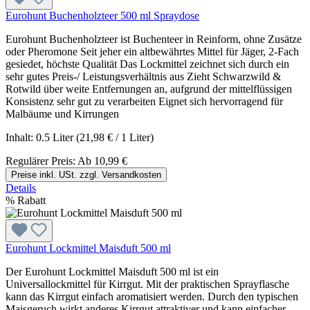
Eurohunt Buchenholzteer 500 ml Spraydose
Eurohunt Buchenholzteer ist Buchenteer in Reinform, ohne Zusätze
oder Pheromone Seit jeher ein altbewährtes Mittel für Jäger, 2-Fach
gesiedet, höchste Qualität Das Lockmittel zeichnet sich durch ein
sehr gutes Preis-/ Leistungsverhältnis aus Zieht Schwarzwild &
Rotwild über weite Entfernungen an, aufgrund der mittelflüssigen
Konsistenz sehr gut zu verarbeiten Eignet sich hervorragend für
Malbäume und Kirrungen
Inhalt:
0.5 Liter
(21,98 € / 1 Liter)
Regulärer Preis:
Ab
10,99 €
Preise inkl. USt. zzgl. Versandkosten
Details
%
Rabatt
Eurohunt Lockmittel Maisduft 500 ml
Der Eurohunt Lockmittel Maisduft 500 ml ist ein
Universallockmittel für Kirrgut. Mit der praktischen Sprayflasche
kann das Kirrgut einfach aromatisiert werden. Durch den typischen
Maisgeruch wirkt anderes Kirrgut attraktiver und kann einfacher