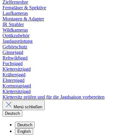
Zielfernrohre
Ferngläser & Spektive
Laufkameras
Montagen & Adapter
IR Strahler
Wildkameras
Optikzubehör
Jagdausrüstung
Gehörschutz
Gänsejagd
Rehwildjagd
Fuchsjagd
Klettersitzjagd
Krähenjagd
Elsternjagd
Kormoranjagd
Klettersitzjagd
Klettersitz prüfen und für die Jagdsaison vorbereiten
Menü schließen
Deutsch
Deutsch
English