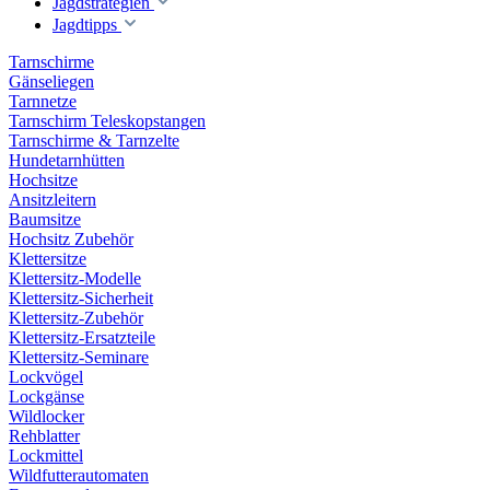
Jagdstrategien
Jagdtipps
Tarnschirme
Gänseliegen
Tarnnetze
Tarnschirm Teleskopstangen
Tarnschirme & Tarnzelte
Hundetarnhütten
Hochsitze
Ansitzleitern
Baumsitze
Hochsitz Zubehör
Klettersitze
Klettersitz-Modelle
Klettersitz-Sicherheit
Klettersitz-Zubehör
Klettersitz-Ersatzteile
Klettersitz-Seminare
Lockvögel
Lockgänse
Wildlocker
Rehblatter
Lockmittel
Wildfutterautomaten