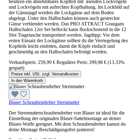
besitzen ein abnehmbares Kopfteil mit äsenden Lockvögeln
und Lockvögeln mit aufrechter Kopfhaltung. Im Lockbild auf
der Gänsejagd werden die Lockgänse auf dem Boden
abgelegt. Unter den Halbschalen können auch gestreckte
Gänse verblendet werden. Das PRO ATTRACT Graugans
Halbschalen 12er Set beflockt kann flockschonend in die 12
Slot Tragetasche transportiert werden. Jagdtipp: Vor dem
ersten Einsatz der Lockgänse solltest du die Verriegelung des
Kopfteils leicht einfetten, damit die Köpfe einfach und
geschmeidig an den Halbschalen befestigt werden.
Verkaufspreis:
259,99 €
Regulärer Preis:
299,98 €
(13.33%
gespart)
Preise inkl. USt. zzgl. Versandkosten
In den Warenkorb
Blaser Schraubendreher Sternmutter
Der Sternmutterschraubendreher von Blaser ist ideal für die
Einstellung der originalen Blaser-Sattelmontage an deiner
Blaser-Waffe geeignet. Mit dem Schraubendreher kannst du
deine Montage Beschädigungsfrei justieren!