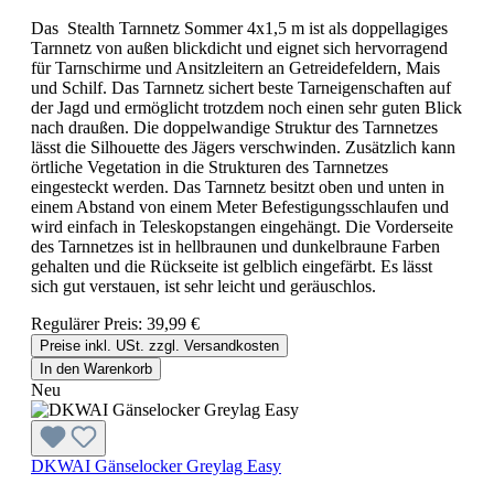
Das Stealth Tarnnetz Sommer 4x1,5 m ist als doppellagiges
Tarnnetz von außen blickdicht und eignet sich hervorragend
für Tarnschirme und Ansitzleitern an Getreidefeldern, Mais
und Schilf. Das Tarnnetz sichert beste Tarneigenschaften auf
der Jagd und ermöglicht trotzdem noch einen sehr guten Blick
nach draußen. Die doppelwandige Struktur des Tarnnetzes
lässt die Silhouette des Jägers verschwinden. Zusätzlich kann
örtliche Vegetation in die Strukturen des Tarnnetzes
eingesteckt werden. Das Tarnnetz besitzt oben und unten in
einem Abstand von einem Meter Befestigungsschlaufen und
wird einfach in Teleskopstangen eingehängt. Die Vorderseite
des Tarnnetzes ist in hellbraunen und dunkelbraune Farben
gehalten und die Rückseite ist gelblich eingefärbt. Es lässt
sich gut verstauen, ist sehr leicht und geräuschlos.
Regulärer Preis:
39,99 €
Preise inkl. USt. zzgl. Versandkosten
In den Warenkorb
Neu
DKWAI Gänselocker Greylag Easy