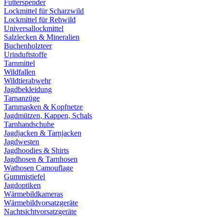
Futterspender
Lockmittel für Scharzwild
Lockmittel für Rehwild
Universallockmittel
Salzlecken & Mineralien
Buchenholzteer
Urinduftstoffe
Tarnmittel
Wildfallen
Wildtierabwehr
Jagdbekleidung
Tarnanzüge
Tarnmasken & Kopfnetze
Jagdmützen, Kappen, Schals
Tarnhandschuhe
Jagdjacken & Tarnjacken
Jagdwesten
Jagdhoodies & Shirts
Jagdhosen & Tarnhosen
Wathosen Camouflage
Gummistiefel
Jagdoptiken
Wärmebildkameras
Wärmebildvorsatzgeräte
Nachtsichtvorsatzgeräte