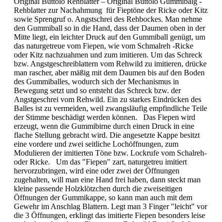
Original Buttolo Rehblatter – Original Buttolo Gummibalg -
Rehblatter zur Nachahmung für Fieptöne der Ricke oder Kitz
sowie Sprengruf o. Angstschrei des Rehbockes. Man nehme
den Gummiball so in die Hand, dass der Daumen oben in der
Mitte liegt, ein leichter Druck auf den Gummiball genügt, um
das naturgetreue vom Fiepen, wie vom Schmalreh -Ricke
oder Kitz nachzuahmen und zum imitieren. Um das Schreck
bzw. Angstgeschreiblattern vom Rehwild zu imitieren, drücke
man rascher, aber mäßig mit dem Daumen bis auf den Boden
des Gummiballes, wodurch sich der Mechanismus in
Bewegung setzt und so entsteht das Schreck bzw. der
Angstgeschrei vom Rehwild. Ein zu starkes Eindrücken des
Balles ist zu vermeiden, weil zwangsläufig empfindliche Teile
der Stimme beschädigt werden können. Das Fiepen wird
erzeugt, wenn die Gummibirne durch einen Druck in eine
flache Stellung gebracht wird. Die angesetzte Kappe besitzt
eine vordere und zwei seitliche Lochöffnungen, zum
Modulieren der imitierten Töne bzw. Lockrufe vom Schalreh-
oder Ricke. Um das "Fiepen" zart, naturgetreu imitiert
hervorzubringen, wird eine oder zwei der Öffnungen
zugehalten, will man eine Hand frei haben, dann steckt man
kleine passende Holzklötzchen durch die zweiseitigen
Öffnungen der Gummikappe, so kann man auch mit dem
Gewehr im Anschlag Blattern. Legt man 3 Finger "leicht" vor
die 3 Öffnungen, erklingt das imitierte Fiepen besonders leise