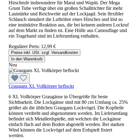
Hirschrufe insbesondere für Maral und Wapiti. Der Mega
Grunt Tube verfügt über ein großen Schalltrichter für mehr
Lautstärke und Reichweite auf der Lockjagd. Sein flexibler
Schlauch simuliert die Luftröhre eines Hirsches und löst so
eine instinktive Reaktion aus, die bei keinem anderen Lockruf
auf dem Markt zu finden ist. Eine Hülle aus Camouflage und
ein Trageband sind im Lieferumfang enthalten.
Regulärer Preis:
12,99 €
Preise inkl. USt. zzgl. Versandkosten
In den Warenkorb
Neu
Graugans XL Vollkörper beflockt
6 XL Vollkörper Graugänse in Übergröße für beste
Sichtbarkeit. Die Lockgänse sind mit 80 cm Umfang ca. 25%
größer als die üblichen Graugans Lockvögel. Die Kopfteile
können verdreht und abgenommen werden. Im Lieferumfang
befindet sich Metallerdspieße, mit welchen die Lockgänse
einfach flach auf dem Boden abgestellt werden. Bei starken
Wind können die Lockvögel auf dem Erdspieß fixiert
werden.