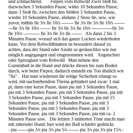
und schmachtend. Fiepen vom Rehwild Zwei Stoß fie,
dazwischen 3 Sekunden Pause, wider 10 Sekunden Pause,
dann 3 Stoß fie, zwischen den Stößen 3 Sekunden Pause,
wieder 10 Sekunden Pause, alsdann 2 Stoss fie, usw. wie
zuvor, mithin fie 3/s fie 10/s -------- fie 3/s fie 3/s fie 10/s -------
---fie 3/s fie 10/s ------- fie 3/s fie 3/s fie 10/s --------------fie 3/s
fie 10/s ----------- fie 3/s fie 3/s fie ------- Als dann 2 bis 3
Minuten Pause, worauf sich das ganze Locken wiederholen
kann. Vor dem Rehwildblattern ist besonders darauf zu
achten, dass der Stand oder Ansitz so geräuschlos wie nur
möglich angegangen und eingenommen wird. Angstschrei
oder Sprenglaut vom Rehwild Man nehme den
Gummiball in die Hand und drücke diesen bis zum Boden
durch, wie beim Fiepen, dadurch entsteht ein Ton ähnlich wie
"fia". Hat man wiederum die nötige Sicherheit erlangt so
wird, mit nachstehendem Thema geblattert und zwar: 1 mal
pi, dann eine kurze Pause, dann pia mit 3 Sekunden Pause,
pia mit 3 Sekunden Pause, pia mit 5 Sekunden Pause, pia mit
3 Sekunden Pause, pia mit 3 Sekunden Pause, pia mit 15
Sekunden Pause, pia mit 3 Sekunden Pause, pia mit 3
Sekunden Pause, pia mit 5 Sekunden Pause, pia mit 3
Sekunden Pause, pia mit 3 Sekunden Pause, pia mit ca. 2
Minuten Pause usw. Die letzten 3 imitierten Töne macht man
mit zitternder Hand; hier wird der Ball schärfer gedrückt.
- pia -------pia 3/s pia 3/s pia 5/s ------- pia 3/s pia 3/s pia 15/s -