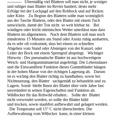
----------- Übermäßig viel Blattern soll man nicht, je weniger
und ruhiger man Blatter im Revier hantiert, desto mehr
Erfolge bei der Lockjagd auf den Rehbock und auf Ricken
oder Kitze. Zu Beginn des Blattern sollte man womöglich
aus der Tasche Blattern, oder den Blatter mit einem Tuch
umwickeln, damit der Ton nicht so weit hörbar ist. Bei
windigen oder leicht stürmischen Wetter unterlässt man dass
Blattern im allgemeinen. Nach dem Blattern soll man noch
mindestens 15 Minuten am Stand oder Ansitz ruhig ausharren,
da es sehr oft vorkommt, dass bei einem zu schnellen
Abgehen vom Stand oder Absteigen von der Kanzel, oder
Leiter der Bock mit einem Sprengruf abspringt. Wichtiger
Hinweis : Der pneumatische Blatter ist aus hochwertigem
Weich- und Hartgummimaterial angefertigt. Die Lebensdauer
und die Einwandfreie Funktion dieses Gummiblatter hängen
in der hohen Masse von der richtigen Lagerung ab. Darum
ist es wichtig den Blatter richtig zu handhaben, sowie bei
Nichtnutzung, den Blatter sachgemäß zu behandeln und zu
Lagern. Somit bleibt Ihnen der Blatter über viele Jahre fast
unverändert in seinen Eigenschaften und Funktion als
Wildlocker für das Rehwild erhalten.. Sollte der Blatter
nicht verwendet werden, so sollte der Blatter kühl
und trocken, sowie staubfrei aufbewahrt und gelagert werden.
Die Temperatur soll 15° C nicht überschreiten. Die
Aufbewahrung vom Willocker kann, in einer kleinen