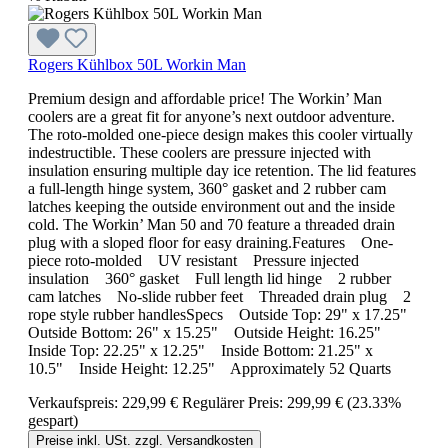
Rogers Kühlbox 50L Workin Man
Premium design and affordable price! The Workin’ Man
coolers are a great fit for anyone’s next outdoor adventure.
The roto-molded one-piece design makes this cooler virtually
indestructible. These coolers are pressure injected with
insulation ensuring multiple day ice retention. The lid features
a full-length hinge system, 360° gasket and 2 rubber cam
latches keeping the outside environment out and the inside
cold. The Workin’ Man 50 and 70 feature a threaded drain
plug with a sloped floor for easy draining.Features One-
piece roto-molded UV resistant Pressure injected
insulation 360° gasket Full length lid hinge 2 rubber
cam latches No-slide rubber feet Threaded drain plug 2
rope style rubber handlesSpecs Outside Top: 29" x 17.25"
Outside Bottom: 26" x 15.25" Outside Height: 16.25"
Inside Top: 22.25" x 12.25" Inside Bottom: 21.25" x
10.5" Inside Height: 12.25" Approximately 52 Quarts
Verkaufspreis:
229,99 €
Regulärer Preis:
299,99 €
(23.33%
gespart)
Preise inkl. USt. zzgl. Versandkosten