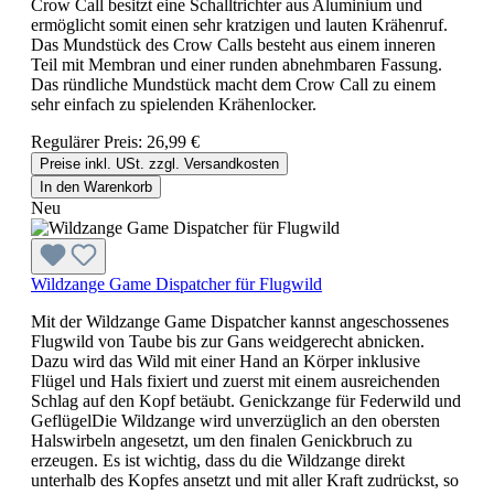
Crow Call besitzt eine Schalltrichter aus Aluminium und
ermöglicht somit einen sehr kratzigen und lauten Krähenruf.
Das Mundstück des Crow Calls besteht aus einem inneren
Teil mit Membran und einer runden abnehmbaren Fassung.
Das ründliche Mundstück macht dem Crow Call zu einem
sehr einfach zu spielenden Krähenlocker.
Regulärer Preis:
26,99 €
Preise inkl. USt. zzgl. Versandkosten
In den Warenkorb
Neu
Wildzange Game Dispatcher für Flugwild
Mit der Wildzange Game Dispatcher kannst angeschossenes
Flugwild von Taube bis zur Gans weidgerecht abnicken.
Dazu wird das Wild mit einer Hand an Körper inklusive
Flügel und Hals fixiert und zuerst mit einem ausreichenden
Schlag auf den Kopf betäubt. Genickzange für Federwild und
GeflügelDie Wildzange wird unverzüglich an den obersten
Halswirbeln angesetzt, um den finalen Genickbruch zu
erzeugen. Es ist wichtig, dass du die Wildzange direkt
unterhalb des Kopfes ansetzt und mit aller Kraft zudrückst, so