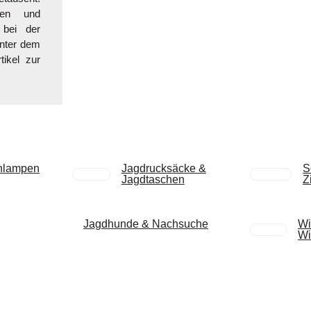
ngen und
 bei der
nter dem
ikel zur
rnlampen
Jagdrucksäcke &
S
Jagdtaschen
Z
Jagdhunde & Nachsuche
Wi
Wi