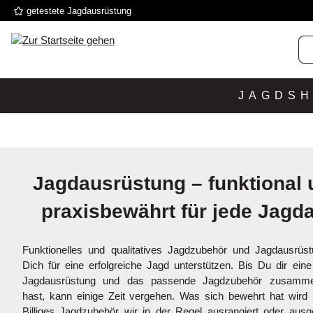
getestete Jagdausrüstung
 Hauptinhalt springen
Zur Suche springen
Zur Hauptnavigation springen
JAGDS
Jagdausrüstung – funktional 
praxisbewährt für jede Jagd
Funktionelles und qualitatives Jagdzubehör und Jagdausrüs
Dich für eine erfolgreiche Jagd unterstützen. Bis Du dir eine
Jagdausrüstung und das passende Jagdzubehör zusammen
hast, kann einige Zeit vergehen. Was sich bewehrt hat wird 
Billiges Jagdzubehör wir in der Regel ausrangiert oder ausg