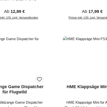
nd glänzt
längere Strecken. D
 ist ideal für die Tarnung von
Federwildgalgen besitzt
Regulärer Preis:
Regulärer Pre
Ab
12,99 €
Ab
17,99 €
fen, Optiken, Kameras oder
pulverbeschichtete Metall
skannen. Das Klebeband
inkl. USt. zzgl. Versandkosten
Preise inkl. USt. zzgl. Versa
einen gut gepolsterte
ich einfach zuschneiden und
schwimmfähigen Schulter
tragen auf Waffen empfehlen
den besseren Halt die Waffe
 den entsprechenden Stellen
 entfetten. Breite: 5cm
Länge: 254cm
nge Game Dispatcher
HME Klappsäge Min
für Flugwild
Wildzange Game Dispatcher
HME Klappsäge Mini für A