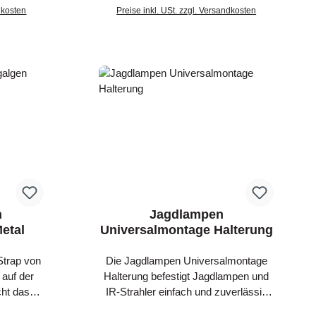
Rucksack
ndkosten
mit Gummizug und kann so am
Preise inkl. USt. zzgl. Versandkosten
Gewehrschaft oder dem Hochsitz
b
In den Warenkorb
befestigt werden. Somit ist die
Büchsenmuntion schnell und sicher
griffbereit. Das Patronenetui ist außen
mit Realtree Camo und von innen in
schwarz gehalten.
h
Jagdlampen
etal
Universalmontage Halterung
Strap von
Die Jagdlampen Universalmontage
 auf der
Halterung befestigt Jagdlampen und
cht das
IR-Strahler einfach und zuverlässig
auch über
mit einem Durchmesser von 25 mm