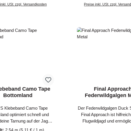
 Platz für Jagdzubehör wie
inkl. USt. zzgl. Versandkosten
und kann am Gürtel oder 
Preise inkl. USt. zzgl. Versa
ocker, Taschenlampe oder
befestigt werden.
In den Warenkor
Für den Transport kannst du
en Sitzstuhl einfach
menklappen und mit dem
t über der Schulter tragen.
lebeband Camo Tape
Final Approac
Bottomland
Federwildgalgen M
S Klebeband Camo Tape
Der Federwildgalgen Duck 
land optimiert schnell und
Final Approach ist hilfreich
deine Tarnung auf der Jagd.
Flugwildjagd und ermögli
S Klebeband Camo Tape
einfache Tragen von Wild 
lt:
2.54 m
(5,11 € / 1 m)