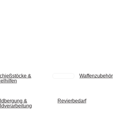
chießstöcke &
Waffenzubehör
ielhilfen
ldbergung &
Revierbedarf
ldverarbeitung