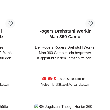
i
Rogers Drehstuhl Workin
9x
Man 360 Camo
ies
Der Rogers Rogers Drehstuhl Workin
 9x hält
Man 360 Camo ist ein bequemer
 für den
Klappstuhl für den Tarnschirm oder
agd. Dazu
Ansitz. Thick foam padding for
fach von
comfort. 360° rotation Durable
chaft
steel frame Carry Strap Seat
Preis:
Verkaufspreis:
Regulärer Preis:
89,99 €
99,99 €
(10% gespart)
male
Height: 17.75" / 45 cm Weight
es noch
ndkosten
capacity: 300lbs / 136 kg Product
Preise inkl. USt. zzgl. Versandkosten
n. Das
weight: 13.7lbs / 6,2 kg
b
In den Warenkorb
tzt den
nd passt