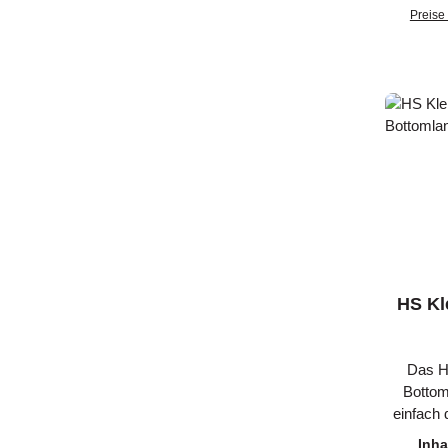
bietet
Preise 
Wildl
Muntion. 
d
zusam
Tragegur
HS K
Das H
Bottom
einfach 
Das H
Inha