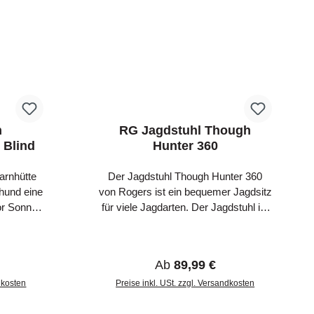
h
RG Jagdstuhl Though
 Blind
Hunter 360
arnhütte
Der Jagdstuhl Though Hunter 360
hund eine
von Rogers ist ein bequemer Jagdsitz
or Sonne,
für viele Jagdarten. Der Jagdstuhl ist
e Final
stabil und einfach aufgebaut und
t Hut ist
bietet eine Tragkraft von bis zu 136
ass die
kg. Der pulverbeschichtete
is:
Regulärer Preis:
Ab
89,99 €
Flugwild
Stahlrahmen macht den Jagdstuhl
n und der
ndkosten
stabil und bietet einen guten Halt im
Preise inkl. USt. zzgl. Versandkosten
aufrechten
Boden. Die 360 Grad Drehfunktion