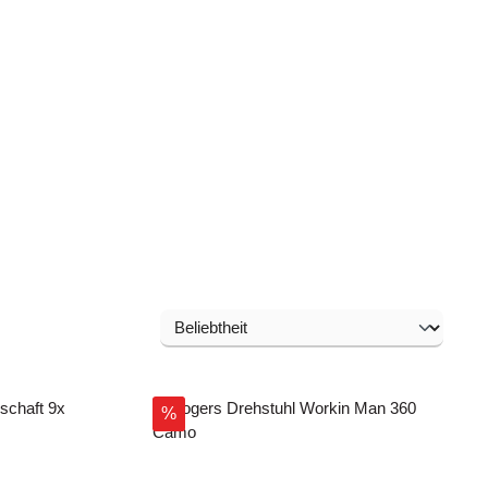
Rabatt
%