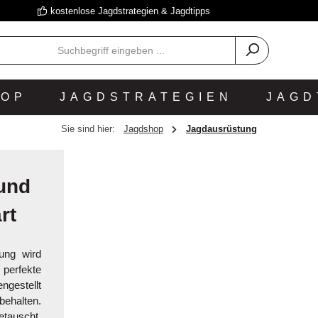
kostenlose Jagdstrategien & Jagdtipps
HOP
JAGDSTRATEGIEN
JAGD
Sie sind hier:
Jagdshop
Jagdausrüstung
und
art
tung wird
 perfekte
gestellt
behalten.
etauscht.