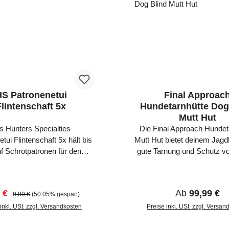
tellung schnell und präziese
ellt werden kann. Die OVIS
sscheibe stellen wir unten
auch als kostenfreie
chussscheibe als PDF
nload zur Verfügung.
HS Patronenetui
Final Approac
Flintenschaft 5x
Hundetarnhütte Dog
Mutt Hut
s Hunters Specialties
Die Final Approach Hundet
tui Flintenschaft 5x hält bis
Mutt Hut bietet deinem Jagd
nf Schrotpatronen für den
gute Tarnung und Schutz v
n Zugriff auf der Jagd. Dazu
Regen und Schnee. Die Di
s Patronenetui einfach von
Approach Hundetarnhütte Mut
 über den Gewehrschaft
ründlich aufgebaut, so d
aufspreis:
Regulärer Preis:
Regulärer Pre
9 €
Ab
99,99 €
9,99 €
(50.05% gespart)
gen. Für eine optimale
Konturen der Tarnung vom 
position kann dieses noch
inkl. USt. zzgl. Versandkosten
nicht wahrgenommen werde
Preise inkl. USt. zzgl. Versa
 unterfüttert werden. Das
Hund in seiner natürlichen 
In den Warenkorb