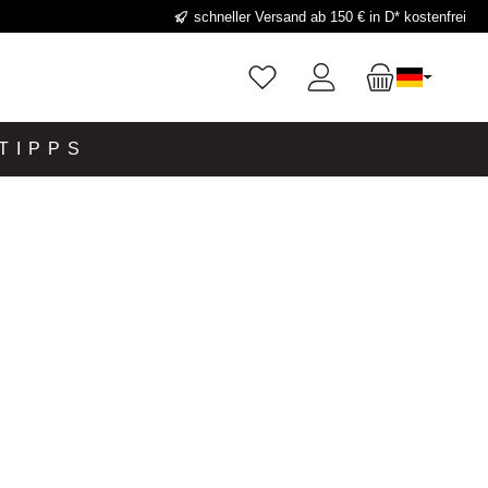
schneller Versand ab 150 € in D* kostenfrei
TIPPS