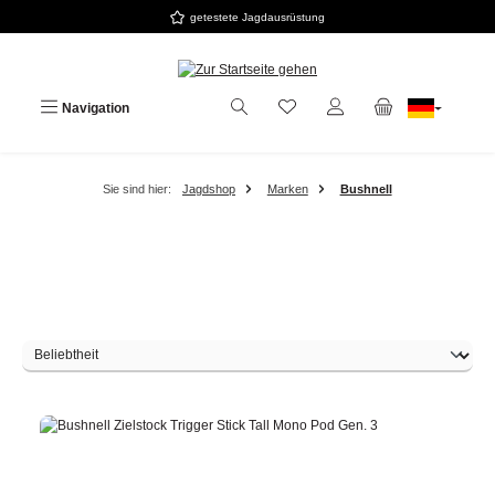
getestete Jagdausrüstung
Zum Hauptinhalt springen
Navigation
Sie sind hier:
Jagdshop
Marken
Bushnell