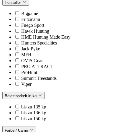
Hersteller
Biggame
Fritzmann
Fuego Sport
Hawk Hunting
HME Hunting Made Easy
Hunters Specialties
Jack Pyke
MFH
OVIS Gear
PRO ATTRACT
ProHunt
Summit Treestands
Viper
Belastbarkeit in kg
bis zu 135 kg
bis zu 136 kg
bis zu 150 kg
Farbe / Camo