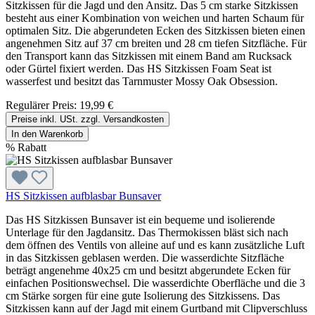
Sitzkissen für die Jagd und den Ansitz. Das 5 cm starke Sitzkissen
besteht aus einer Kombination von weichen und harten Schaum für
optimalen Sitz. Die abgerundeten Ecken des Sitzkissen bieten einen
angenehmen Sitz auf 37 cm breiten und 28 cm tiefen Sitzfläche. Für
den Transport kann das Sitzkissen mit einem Band am Rucksack
oder Gürtel fixiert werden. Das HS Sitzkissen Foam Seat ist
wasserfest und besitzt das Tarnmuster Mossy Oak Obsession.
Regulärer Preis:
19,99 €
Preise inkl. USt. zzgl. Versandkosten
In den Warenkorb
%
Rabatt
HS Sitzkissen aufblasbar Bunsaver
Das HS Sitzkissen Bunsaver ist ein bequeme und isolierende
Unterlage für den Jagdansitz. Das Thermokissen bläst sich nach
dem öffnen des Ventils von alleine auf und es kann zusätzliche Luft
in das Sitzkissen geblasen werden. Die wasserdichte Sitzfläche
beträgt angenehme 40x25 cm und besitzt abgerundete Ecken für
einfachen Positionswechsel. Die wasserdichte Oberfläche und die 3
cm Stärke sorgen für eine gute Isolierung des Sitzkissens. Das
Sitzkissen kann auf der Jagd mit einem Gurtband mit Clipverschluss