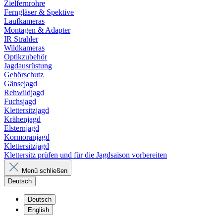
Zielfernrohre
Ferngläser & Spektive
Laufkameras
Montagen & Adapter
IR Strahler
Wildkameras
Optikzubehör
Jagdausrüstung
Gehörschutz
Gänsejagd
Rehwildjagd
Fuchsjagd
Klettersitzjagd
Krähenjagd
Elsternjagd
Kormoranjagd
Klettersitzjagd
Klettersitz prüfen und für die Jagdsaison vorbereiten
Menü schließen
Deutsch
Deutsch
English