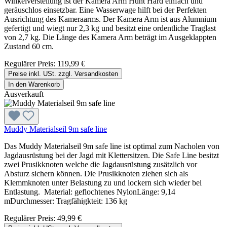
Winkelverstellung ist der Kamera Arm Hunt Hard einfach und
geräuschlos einsetzbar. Eine Wasserwage hilft bei der Perfekten
Ausrichtung des Kameraarms. Der Kamera Arm ist aus Alumnium
gefertigt und wiegt nur 2,3 kg und besitzt eine ordentliche Traglast
von 2,7 kg. Die Länge des Kamera Arm beträgt im Ausgeklappten
Zustand 60 cm.
Regulärer Preis:
119,99 €
Preise inkl. USt. zzgl. Versandkosten
In den Warenkorb
Ausverkauft
Muddy Materialseil 9m safe line
Das Muddy Materialseil 9m safe line ist optimal zum Nacholen von
Jagdausrüstung bei der Jagd mit Klettersitzen. Die Safe Line besitzt
zwei Prusikknoten welche die Jagdausrüstung zusätzlich vor
Absturz sichern können. Die Prusikknoten ziehen sich als
Klemmknoten unter Belastung zu und lockern sich wieder bei
Entlastung. Material: geflochtenes NylonLänge: 9,14
mDurchmesser: Tragfähigkteit: 136 kg
Regulärer Preis:
49,99 €