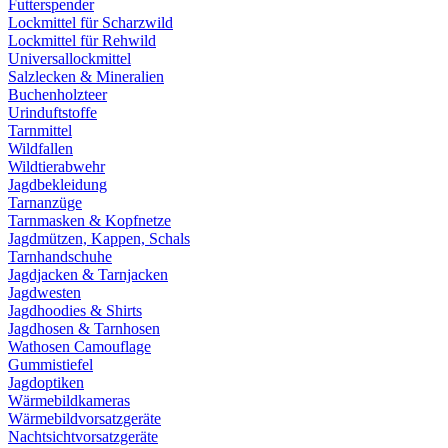
Futterspender
Lockmittel für Scharzwild
Lockmittel für Rehwild
Universallockmittel
Salzlecken & Mineralien
Buchenholzteer
Urinduftstoffe
Tarnmittel
Wildfallen
Wildtierabwehr
Jagdbekleidung
Tarnanzüge
Tarnmasken & Kopfnetze
Jagdmützen, Kappen, Schals
Tarnhandschuhe
Jagdjacken & Tarnjacken
Jagdwesten
Jagdhoodies & Shirts
Jagdhosen & Tarnhosen
Wathosen Camouflage
Gummistiefel
Jagdoptiken
Wärmebildkameras
Wärmebildvorsatzgeräte
Nachtsichtvorsatzgeräte