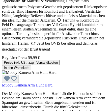
Jagdeinsatz. 🛠️ Material & Verarbeitung Hergestellt aus
geräuscharmem Polyester‑Gewebe mit gepolstertem Rückenpolster
sorgt der Bino Harness für Komfort und Haltbarkeit. Verstärkte
Nähte, langlebige Reißverschlüsse und ein leises Material machen
ihn ideal für die meisten Jagdarten. 🧥 Tarnung & Komfort im
Feld Das angesagte Tarnmuster Veil Camo Hybrid kombiniert mit
einem leisen, glatten Außenmaterial sorgt dafür, dass du eine
optimale Tarnung besitzt – perfekt für Ansitz oder Tarnschirm.
Gleichzeitig verhindert die gepolsterte Rückseite Druckstellen bei
längerem Tragen. 👉 Jetzt bei OVIS bestellen und dein Glas
geschützt vor der Brust tragen!
Regulärer Preis:
59,99 €
Preise inkl. USt. zzgl. Versandkosten
In den Warenkorb
Muddy Kamera Arm Hunt Hard
Der Muddy Kamera Arm Hunt Hard hält die Kamera in stabiler
Position am Baum oder Hochsitz. Der Kamera Arm kann mit dem
Spanngurt an gewünschter Stelle angebracht werden und ist
blitzschnell einsatzbereits. Durch die fünf Gelenke und