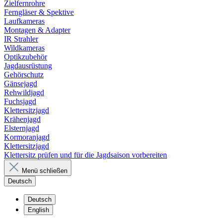
Zielfernrohre
Ferngläser & Spektive
Laufkameras
Montagen & Adapter
IR Strahler
Wildkameras
Optikzubehör
Jagdausrüstung
Gehörschutz
Gänsejagd
Rehwildjagd
Fuchsjagd
Klettersitzjagd
Krähenjagd
Elsternjagd
Kormoranjagd
Klettersitzjagd
Klettersitz prüfen und für die Jagdsaison vorbereiten
Menü schließen
Deutsch
Deutsch
English