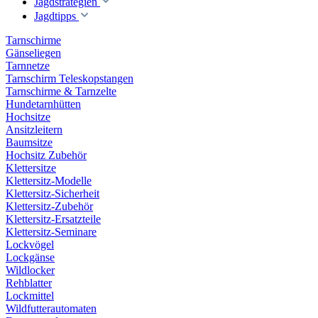
Jagdstrategien
Jagdtipps
Tarnschirme
Gänseliegen
Tarnnetze
Tarnschirm Teleskopstangen
Tarnschirme & Tarnzelte
Hundetarnhütten
Hochsitze
Ansitzleitern
Baumsitze
Hochsitz Zubehör
Klettersitze
Klettersitz-Modelle
Klettersitz-Sicherheit
Klettersitz-Zubehör
Klettersitz-Ersatzteile
Klettersitz-Seminare
Lockvögel
Lockgänse
Wildlocker
Rehblatter
Lockmittel
Wildfutterautomaten