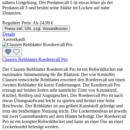
nähren Umgebung. Der Predatorcall 5 ist etwas leiser als der
Predatorcall 3 und besitzt seine Stärke im Locken auf nahe
Distanzen.
Regulärer Preis:
Ab
24,99 €
Preise inkl. USt. zzgl. Versandkosten
Details
Ausverkauft
Clausen Rehblatter Roedeercall Pro
Der Clausen Rehblatter Roedeercall Pro ist ein Rehwildlocker mit
maximalen Stimmumfang für die Blattzeit. Der von Kristoffer
Clausen entwickelte Rehblatter erweitert den Roedeercall um einen
zweiten Rehblatter für kurze Entfernungen. Der Roedeercall Pro
erzeugt auf beiden Seiten sehr natürliche Töne von Kontaktruf,
Kitzfiel, Rehfiep und Angstgeschrei. Der Roedeercall Pro ist nach
etwas Übungsaufwand leicht zu spielen und besitzt eine hohe
Reichweite. Der Rehblatter ist aus gelben Kunststoff gefertigt und
trotz der beidseitigen Nutzung leicht. Die Lockermenbran ist jeweils
mit zwei Gummibändern auf dem Blatter befestigt. Der Roedeercall
Pro ist ein kompter Rehwildlocker und kann an einer Öse an einer
Lockerkordel befestigt werden.