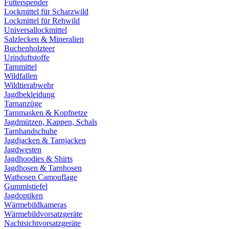
Futterspender
Lockmittel für Scharzwild
Lockmittel für Rehwild
Universallockmittel
Salzlecken & Mineralien
Buchenholzteer
Urinduftstoffe
Tarnmittel
Wildfallen
Wildtierabwehr
Jagdbekleidung
Tarnanzüge
Tarnmasken & Kopfnetze
Jagdmützen, Kappen, Schals
Tarnhandschuhe
Jagdjacken & Tarnjacken
Jagdwesten
Jagdhoodies & Shirts
Jagdhosen & Tarnhosen
Wathosen Camouflage
Gummistiefel
Jagdoptiken
Wärmebildkameras
Wärmebildvorsatzgeräte
Nachtsichtvorsatzgeräte