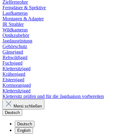
Zielfernrohre
Ferngläser & Spektive
Laufkameras
Montagen & Adapter
IR Strahler
Wildkameras
Optikzubehör
Jagdausrüstung
Gehörschutz
Gänsejagd
Rehwildjagd
Fuchsjagd
Klettersitzjagd
Krähenjagd
Elsternjagd
Kormoranjagd
Klettersitzjagd
Klettersitz prüfen und für die Jagdsaison vorbereiten
Menü schließen
Deutsch
Deutsch
English