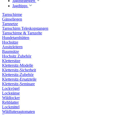
Jagdstrategien
Jagdtipps
Tarnschirme
Gänseliegen
Tarnnetze
Tarnschirm Teleskopstangen
Tarnschirme & Tarnzelte
Hundetarnhütten
Hochsitze
Ansitzleitern
Baumsitze
Hochsitz Zubehör
Klettersitze
Klettersitz-Modelle
Klettersitz-Sicherheit
Klettersitz-Zubehör
Klettersitz-Ersatzteile
Klettersitz-Seminare
Lockvögel
Lockgänse
Wildlocker
Rehblatter
Lockmittel
Wildfutterautomaten