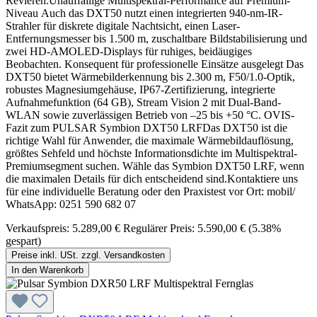
Revieren.Unauffällige Multispektral-Performance auf Premium-
Niveau Auch das DXT50 nutzt einen integrierten 940-nm-IR-
Strahler für diskrete digitale Nachtsicht, einen Laser-
Entfernungsmesser bis 1.500 m, zuschaltbare Bildstabilisierung und
zwei HD-AMOLED-Displays für ruhiges, beidäugiges
Beobachten. Konsequent für professionelle Einsätze ausgelegt Das
DXT50 bietet Wärmebilderkennung bis 2.300 m, F50/1.0-Optik,
robustes Magnesiumgehäuse, IP67-Zertifizierung, integrierte
Aufnahmefunktion (64 GB), Stream Vision 2 mit Dual-Band-
WLAN sowie zuverlässigen Betrieb von –25 bis +50 °C. OVIS-
Fazit zum PULSAR Symbion DXT50 LRFDas DXT50 ist die
richtige Wahl für Anwender, die maximale Wärmebildauflösung,
größtes Sehfeld und höchste Informationsdichte im Multispektral-
Premiumsegment suchen. Wähle das Symbion DXT50 LRF, wenn
die maximalen Details für dich entscheidend sind.Kontaktiere uns
für eine individuelle Beratung oder den Praxistest vor Ort: mobil/
WhatsApp: 0251 590 682 07
Verkaufspreis:
5.289,00 €
Regulärer Preis:
5.590,00 €
(5.38%
gespart)
Preise inkl. USt. zzgl. Versandkosten
In den Warenkorb