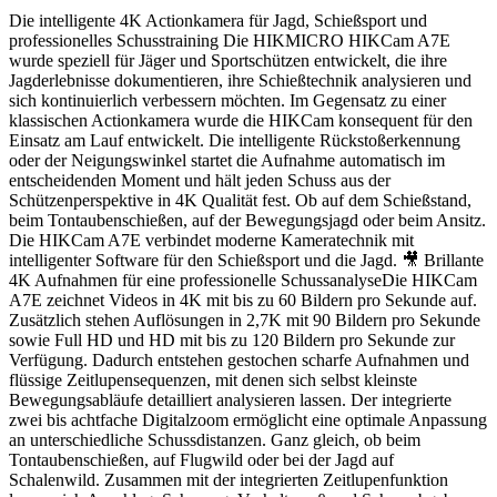
Die intelligente 4K Actionkamera für Jagd, Schießsport und
professionelles Schusstraining Die HIKMICRO HIKCam A7E
wurde speziell für Jäger und Sportschützen entwickelt, die ihre
Jagderlebnisse dokumentieren, ihre Schießtechnik analysieren und
sich kontinuierlich verbessern möchten. Im Gegensatz zu einer
klassischen Actionkamera wurde die HIKCam konsequent für den
Einsatz am Lauf entwickelt. Die intelligente Rückstoßerkennung
oder der Neigungswinkel startet die Aufnahme automatisch im
entscheidenden Moment und hält jeden Schuss aus der
Schützenperspektive in 4K Qualität fest. Ob auf dem Schießstand,
beim Tontaubenschießen, auf der Bewegungsjagd oder beim Ansitz.
Die HIKCam A7E verbindet moderne Kameratechnik mit
intelligenter Software für den Schießsport und die Jagd. 🎥 Brillante
4K Aufnahmen für eine professionelle SchussanalyseDie HIKCam
A7E zeichnet Videos in 4K mit bis zu 60 Bildern pro Sekunde auf.
Zusätzlich stehen Auflösungen in 2,7K mit 90 Bildern pro Sekunde
sowie Full HD und HD mit bis zu 120 Bildern pro Sekunde zur
Verfügung. Dadurch entstehen gestochen scharfe Aufnahmen und
flüssige Zeitlupensequenzen, mit denen sich selbst kleinste
Bewegungsabläufe detailliert analysieren lassen. Der integrierte
zwei bis achtfache Digitalzoom ermöglicht eine optimale Anpassung
an unterschiedliche Schussdistanzen. Ganz gleich, ob beim
Tontaubenschießen, auf Flugwild oder bei der Jagd auf
Schalenwild. Zusammen mit der integrierten Zeitlupenfunktion