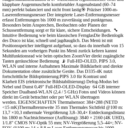
klappbare Augenmuscheln komfortabler Augenabstand (60–74
mm) perfekt balanciert und nicht front lastig🎯 Präziser 1000-m-
Laserentfernungsmesser Der integrierte Laser-Entfernungsmesser
erfasst Entfernungen bis 1000 m zuverlässig und punktgenau.
Besonders beim Ansprechen, Beobachten oder Planen der
Schussentfernung sorgt er für klare, sichere Entscheidungen. 🔧
Intuitive Bedienung wie beim klassischen FernglasDie Bedienlogik
des Draco ist klar, schnell und jagdtauglich. Das Menü ist mit
Positionsspeicher intelligent aufgebaut, so dass du innerhalb von 15
Sekunden am vorherigen Punkt ins Menü zurück kehren kannst
Multifunktionsrad wie beim optischen ZoomVier direkt zugängliche
Tasten geräuschlose Bedienung 📡 Full-HD-OLED, PIPS 3.0,
WLAN und interne Aufnahmen Maximale Bildklarheit und direkte
Dokumentation ohne zusätzliche Geräte. Das D335-4K nutzt
fortschrittliche Bildoptimierung:PIPS 3.0 für Kontrast und
Klarheit EIS (elektronische Bildstabilisierung) Defog-Modus bei
Nebel und Dunst 0,49" Full-HD-OLED-Display 64 GB interner
Speicher Dualband-WLAN (2,4 / 5 GHz) Fotos und Videos können
direkt im Gerät betrachtet oder per WLAN übertragen
werden. EIGENSCHAFTEN Thermalsensor: 384×288 (NETD
<15 mK)Thermalbrennweite 35 mm Thermales Sichtfeld @100 m:
13,7 ×10,3 mthermale Vergrößerung 3,8–30,4× Entdeckungsdistanz
bis 1800 m Nachtsichtsensor (Auflösung): 3840 × 2160 (4K UHD),
1/1.8" CMOS NV-Optik 55 mm; NV-Vergrößerung 5,5–44×; NV-
FOV @100 m: 14 × 8,8 m Laser-Entfernungsmesser bis 1000