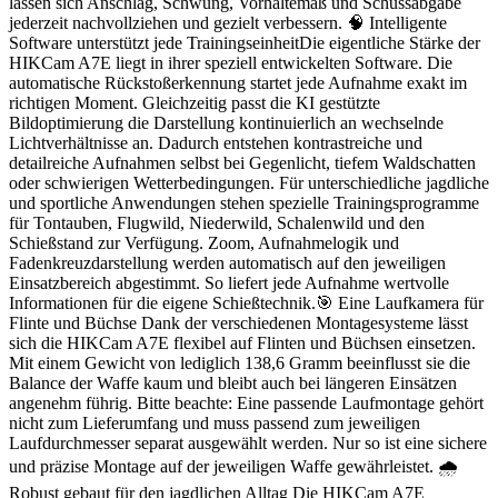
lassen sich Anschlag, Schwung, Vorhaltemaß und Schussabgabe
jederzeit nachvollziehen und gezielt verbessern. 🧠 Intelligente
Software unterstützt jede TrainingseinheitDie eigentliche Stärke der
HIKCam A7E liegt in ihrer speziell entwickelten Software. Die
automatische Rückstoßerkennung startet jede Aufnahme exakt im
richtigen Moment. Gleichzeitig passt die KI gestützte
Bildoptimierung die Darstellung kontinuierlich an wechselnde
Lichtverhältnisse an. Dadurch entstehen kontrastreiche und
detailreiche Aufnahmen selbst bei Gegenlicht, tiefem Waldschatten
oder schwierigen Wetterbedingungen. Für unterschiedliche jagdliche
und sportliche Anwendungen stehen spezielle Trainingsprogramme
für Tontauben, Flugwild, Niederwild, Schalenwild und den
Schießstand zur Verfügung. Zoom, Aufnahmelogik und
Fadenkreuzdarstellung werden automatisch auf den jeweiligen
Einsatzbereich abgestimmt. So liefert jede Aufnahme wertvolle
Informationen für die eigene Schießtechnik.🎯 Eine Laufkamera für
Flinte und Büchse Dank der verschiedenen Montagesysteme lässt
sich die HIKCam A7E flexibel auf Flinten und Büchsen einsetzen.
Mit einem Gewicht von lediglich 138,6 Gramm beeinflusst sie die
Balance der Waffe kaum und bleibt auch bei längeren Einsätzen
angenehm führig. Bitte beachte: Eine passende Laufmontage gehört
nicht zum Lieferumfang und muss passend zum jeweiligen
Laufdurchmesser separat ausgewählt werden. Nur so ist eine sichere
und präzise Montage auf der jeweiligen Waffe gewährleistet. 🌧️
Robust gebaut für den jagdlichen Alltag Die HIKCam A7E