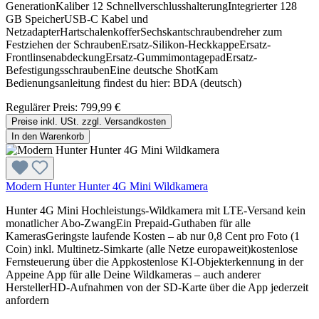
GenerationKaliber 12 SchnellverschlusshalterungIntegrierter 128
GB SpeicherUSB-C Kabel und
NetzadapterHartschalenkofferSechskantschraubendreher zum
Festziehen der SchraubenErsatz-Silikon-HeckkappeErsatz-
FrontlinsenabdeckungErsatz-GummimontagepadErsatz-
BefestigungsschraubenEine deutsche ShotKam
Bedienungsanleitung findest du hier: BDA (deutsch)
Regulärer Preis:
799,99 €
Preise inkl. USt. zzgl. Versandkosten
In den Warenkorb
Modern Hunter Hunter 4G Mini Wildkamera
Hunter 4G Mini Hochleistungs-Wildkamera mit LTE-Versand kein
monatlicher Abo-ZwangEin Prepaid-Guthaben für alle
KamerasGeringste laufende Kosten – ab nur 0,8 Cent pro Foto (1
Coin) inkl. Multinetz-Simkarte (alle Netze europaweit)kostenlose
Fernsteuerung über die Appkostenlose KI-Objekterkennung in der
Appeine App für alle Deine Wildkameras – auch anderer
HerstellerHD-Aufnahmen von der SD-Karte über die App jederzeit
anfordern