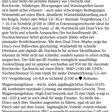
mm-Linse bietet die perfekte Balance aus Übersicht und
Reichweite. Wildkörper, Bewegungen und Wärmequellen lassen
sich damit sicher erfassen – auch unter schwierigen Bedingungen.
Wärmebild auf einen Blick: detaillierte Wärmebilddarstellung auch
bei Regen, Nebel oder Wind 3,8–30,4× thermale Vergrößerung 13,7
× 10,3 m Sichtfeld @100 m 1800 m Erkennungsreichweite ideal für
Wald, Feld, Pirsch und Ansitz 🌙 4K-Nachtsicht und Dual-View für
gute Sicht und schnelle Ansprachen Der hochauflösende 4K-
Nachtsichtsensor liefert gestochen scharfe Bilder selbst bei
minimaler Restlichtausbeute. Mit dem Dual-View-Modus zeigt das
Draco zwei Bildwelten gleichzeitig: Wärmebild für schnelle
Detektion und digitale 4K-Nachtsicht für sichere Identifikation So
erkennst du Wild nicht nur schneller, sondern kannst es sofort richtig
ansprechen. Der 940-nm-IR-Strahler ermöglicht unauffällige
Ausleuchtung und ist optional wechselbar auf 850 nm für maximale
Reichweite. Nachtsicht auf einen Blick: 3840×2160 (4K UHD)
Nachtsichtsensor 55-mm Optik für starke Detailauflösung 5,5–44×
NV-Vergrößerung 14×8,8 m Sichtfeld @100 m 🛡 Robustes
Magnesiumgehäuse – leicht, stabil, jagdtauglichDas Draco D335-
4K kombiniert maximale Leistung mit minimalem Gewicht. Trotz
Magnesiumgehäuse, High-End-Sensorik und 35-mm Optik wiegt es
nur ≤620 g und ist auch ideal für lange Einsätze. So bleibt das
Draco auch über Stunden angenehm zu führen, egal ob auf der
Pirsch oder auf dem Ansitz. Jagdtaugliche Vorteile: extrem robuste
Magnesiumkonstruktion IP67 wasserdicht ergonomischer Griff und