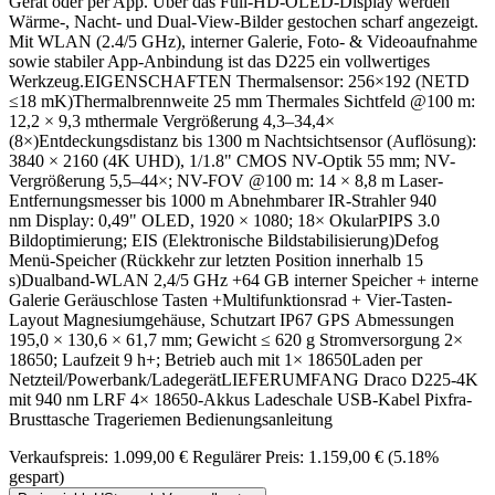
Gerät oder per App. Über das Full-HD-OLED-Display werden
Wärme-, Nacht- und Dual-View-Bilder gestochen scharf angezeigt.
Mit WLAN (2.4/5 GHz), interner Galerie, Foto- & Videoaufnahme
sowie stabiler App-Anbindung ist das D225 ein vollwertiges
Werkzeug.EIGENSCHAFTEN Thermalsensor: 256×192 (NETD
≤18 mK)Thermalbrennweite 25 mm Thermales Sichtfeld @100 m:
12,2 × 9,3 mthermale Vergrößerung 4,3–34,4×
(8×)Entdeckungsdistanz bis 1300 m Nachtsichtsensor (Auflösung):
3840 × 2160 (4K UHD), 1/1.8" CMOS NV-Optik 55 mm; NV-
Vergrößerung 5,5–44×; NV-FOV @100 m: 14 × 8,8 m Laser-
Entfernungsmesser bis 1000 m Abnehmbarer IR-Strahler 940
nm Display: 0,49" OLED, 1920 × 1080; 18× OkularPIPS 3.0
Bildoptimierung; EIS (Elektronische Bildstabilisierung)Defog
Menü-Speicher (Rückkehr zur letzten Position innerhalb 15
s)Dualband-WLAN 2,4/5 GHz +64 GB interner Speicher + interne
Galerie Geräuschlose Tasten +Multifunktionsrad + Vier-Tasten-
Layout Magnesiumgehäuse, Schutzart IP67 GPS Abmessungen
195,0 × 130,6 × 61,7 mm; Gewicht ≤ 620 g Stromversorgung 2×
18650; Laufzeit 9 h+; Betrieb auch mit 1× 18650Laden per
Netzteil/Powerbank/LadegerätLIEFERUMFANG Draco D225-4K
mit 940 nm LRF 4× 18650-Akkus Ladeschale USB-Kabel Pixfra-
Brusttasche Trageriemen Bedienungsanleitung
Verkaufspreis:
1.099,00 €
Regulärer Preis:
1.159,00 €
(5.18%
gespart)