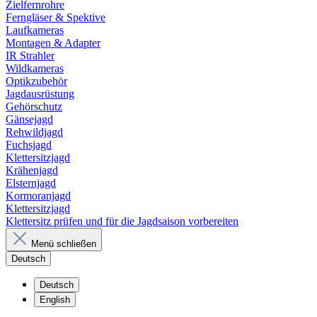
Zielfernrohre
Ferngläser & Spektive
Laufkameras
Montagen & Adapter
IR Strahler
Wildkameras
Optikzubehör
Jagdausrüstung
Gehörschutz
Gänsejagd
Rehwildjagd
Fuchsjagd
Klettersitzjagd
Krähenjagd
Elsternjagd
Kormoranjagd
Klettersitzjagd
Klettersitz prüfen und für die Jagdsaison vorbereiten
Menü schließen
Deutsch
Deutsch
English