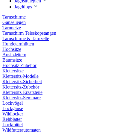
Jagdstrategien
Jagdtipps
Tarnschirme
Gänseliegen
Tarnnetze
Tarnschirm Teleskopstangen
Tarnschirme & Tarnzelte
Hundetarnhütten
Hochsitze
Ansitzleitern
Baumsitze
Hochsitz Zubehör
Klettersitze
Klettersitz-Modelle
Klettersitz-Sicherheit
Klettersitz-Zubehör
Klettersitz-Ersatzteile
Klettersitz-Seminare
Lockvögel
Lockgänse
Wildlocker
Rehblatter
Lockmittel
Wildfutterautomaten