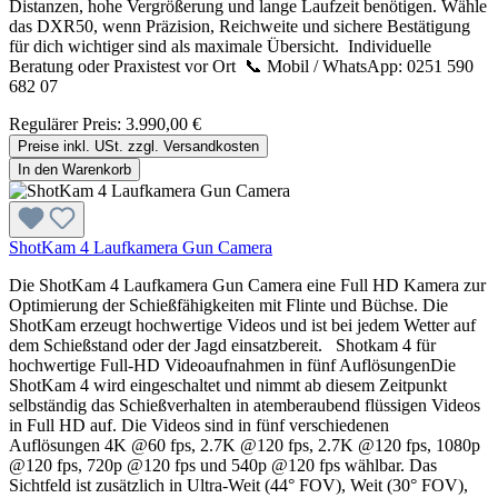
Distanzen, hohe Vergrößerung und lange Laufzeit benötigen. Wähle
das DXR50, wenn Präzision, Reichweite und sichere Bestätigung
für dich wichtiger sind als maximale Übersicht. Individuelle
Beratung oder Praxistest vor Ort 📞 Mobil / WhatsApp: 0251 590
682 07
Regulärer Preis:
3.990,00 €
Preise inkl. USt. zzgl. Versandkosten
In den Warenkorb
ShotKam 4 Laufkamera Gun Camera
Die ShotKam 4 Laufkamera Gun Camera eine Full HD Kamera zur
Optimierung der Schießfähigkeiten mit Flinte und Büchse. Die
ShotKam erzeugt hochwertige Videos und ist bei jedem Wetter auf
dem Schießstand oder der Jagd einsatzbereit. Shotkam 4 für
hochwertige Full-HD Videoaufnahmen in fünf AuflösungenDie
ShotKam 4 wird eingeschaltet und nimmt ab diesem Zeitpunkt
selbständig das Schießverhalten in atemberaubend flüssigen Videos
in Full HD auf. Die Videos sind in fünf verschiedenen
Auflösungen 4K @60 fps, 2.7K @120 fps, 2.7K @120 fps, 1080p
@120 fps, 720p @120 fps und 540p @120 fps wählbar. Das
Sichtfeld ist zusätzlich in Ultra-Weit (44° FOV), Weit (30° FOV),