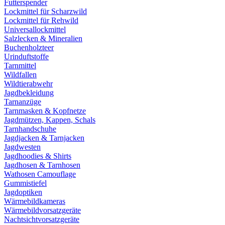
Futterspender
Lockmittel für Scharzwild
Lockmittel für Rehwild
Universallockmittel
Salzlecken & Mineralien
Buchenholzteer
Urinduftstoffe
Tarnmittel
Wildfallen
Wildtierabwehr
Jagdbekleidung
Tarnanzüge
Tarnmasken & Kopfnetze
Jagdmützen, Kappen, Schals
Tarnhandschuhe
Jagdjacken & Tarnjacken
Jagdwesten
Jagdhoodies & Shirts
Jagdhosen & Tarnhosen
Wathosen Camouflage
Gummistiefel
Jagdoptiken
Wärmebildkameras
Wärmebildvorsatzgeräte
Nachtsichtvorsatzgeräte