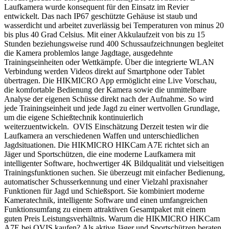
Laufkamera wurde konsequent für den Einsatz im Revier
entwickelt. Das nach IP67 geschützte Gehäuse ist staub und
wasserdicht und arbeitet zuverlässig bei Temperaturen von minus 20
bis plus 40 Grad Celsius. Mit einer Akkulaufzeit von bis zu 15
Stunden beziehungsweise rund 400 Schussaufzeichnungen begleitet
die Kamera problemlos lange Jagdtage, ausgedehnte
Trainingseinheiten oder Wettkämpfe. Über die integrierte WLAN
Verbindung werden Videos direkt auf Smartphone oder Tablet
übertragen. Die HIKMICRO App ermöglicht eine Live Vorschau,
die komfortable Bedienung der Kamera sowie die unmittelbare
Analyse der eigenen Schüsse direkt nach der Aufnahme. So wird
jede Trainingseinheit und jede Jagd zu einer wertvollen Grundlage,
um die eigene Schießtechnik kontinuierlich
weiterzuentwickeln. OVIS Einschätzung Derzeit testen wir die
Laufkamera an verschiedenen Waffen und unterschiedlichen
Jagdsituationen. Die HIKMICRO HIKCam A7E richtet sich an
Jäger und Sportschützen, die eine moderne Laufkamera mit
intelligenter Software, hochwertiger 4K Bildqualität und vielseitigen
Trainingsfunktionen suchen. Sie überzeugt mit einfacher Bedienung,
automatischer Schusserkennung und einer Vielzahl praxisnaher
Funktionen für Jagd und Schießsport. Sie kombiniert moderne
Kameratechnik, intelligente Software und einen umfangreichen
Funktionsumfang zu einem attraktiven Gesamtpaket mit einem
guten Preis Leistungsverhältnis. Warum die HIKMICRO HIKCam
A7E bei OVIS kaufen? Als aktive Jäger und Sportschützen beraten