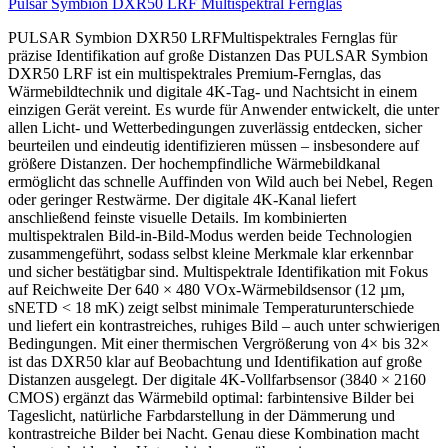
Pulsar Symbion DXR50 LRF Multispektral Fernglas
PULSAR Symbion DXR50 LRFMultispektrales Fernglas für
präzise Identifikation auf große Distanzen Das PULSAR Symbion
DXR50 LRF ist ein multispektrales Premium-Fernglas, das
Wärmebildtechnik und digitale 4K-Tag- und Nachtsicht in einem
einzigen Gerät vereint. Es wurde für Anwender entwickelt, die unter
allen Licht- und Wetterbedingungen zuverlässig entdecken, sicher
beurteilen und eindeutig identifizieren müssen – insbesondere auf
größere Distanzen. Der hochempfindliche Wärmebildkanal
ermöglicht das schnelle Auffinden von Wild auch bei Nebel, Regen
oder geringer Restwärme. Der digitale 4K-Kanal liefert
anschließend feinste visuelle Details. Im kombinierten
multispektralen Bild-in-Bild-Modus werden beide Technologien
zusammengeführt, sodass selbst kleine Merkmale klar erkennbar
und sicher bestätigbar sind. Multispektrale Identifikation mit Fokus
auf Reichweite Der 640 × 480 VOx-Wärmebildsensor (12 µm,
sNETD < 18 mK) zeigt selbst minimale Temperaturunterschiede
und liefert ein kontrastreiches, ruhiges Bild – auch unter schwierigen
Bedingungen. Mit einer thermischen Vergrößerung von 4× bis 32×
ist das DXR50 klar auf Beobachtung und Identifikation auf große
Distanzen ausgelegt. Der digitale 4K-Vollfarbsensor (3840 × 2160
CMOS) ergänzt das Wärmebild optimal: farbintensive Bilder bei
Tageslicht, natürliche Farbdarstellung in der Dämmerung und
kontrastreiche Bilder bei Nacht. Genau diese Kombination macht