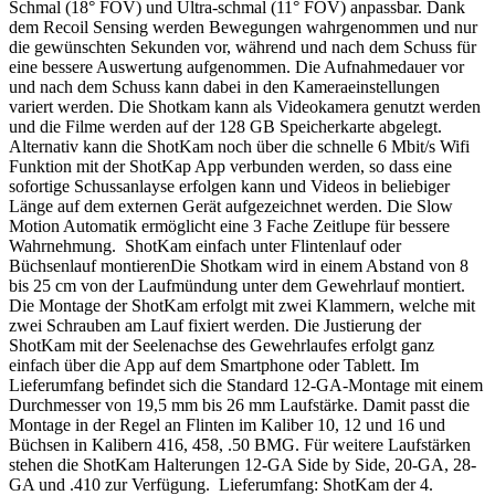
Schmal (18° FOV) und Ultra-schmal (11° FOV) anpassbar. Dank
dem Recoil Sensing werden Bewegungen wahrgenommen und nur
die gewünschten Sekunden vor, während und nach dem Schuss für
eine bessere Auswertung aufgenommen. Die Aufnahmedauer vor
und nach dem Schuss kann dabei in den Kameraeinstellungen
variert werden. Die Shotkam kann als Videokamera genutzt werden
und die Filme werden auf der 128 GB Speicherkarte abgelegt.
Alternativ kann die ShotKam noch über die schnelle 6 Mbit/s Wifi
Funktion mit der ShotKap App verbunden werden, so dass eine
sofortige Schussanlayse erfolgen kann und Videos in beliebiger
Länge auf dem externen Gerät aufgezeichnet werden. Die Slow
Motion Automatik ermöglicht eine 3 Fache Zeitlupe für bessere
Wahrnehmung. ShotKam einfach unter Flintenlauf oder
Büchsenlauf montierenDie Shotkam wird in einem Abstand von 8
bis 25 cm von der Laufmündung unter dem Gewehrlauf montiert.
Die Montage der ShotKam erfolgt mit zwei Klammern, welche mit
zwei Schrauben am Lauf fixiert werden. Die Justierung der
ShotKam mit der Seelenachse des Gewehrlaufes erfolgt ganz
einfach über die App auf dem Smartphone oder Tablett. Im
Lieferumfang befindet sich die Standard 12-GA-Montage mit einem
Durchmesser von 19,5 mm bis 26 mm Laufstärke. Damit passt die
Montage in der Regel an Flinten im Kaliber 10, 12 und 16 und
Büchsen in Kalibern 416, 458, .50 BMG. Für weitere Laufstärken
stehen die ShotKam Halterungen 12-GA Side by Side, 20-GA, 28-
GA und .410 zur Verfügung. Lieferumfang: ShotKam der 4.