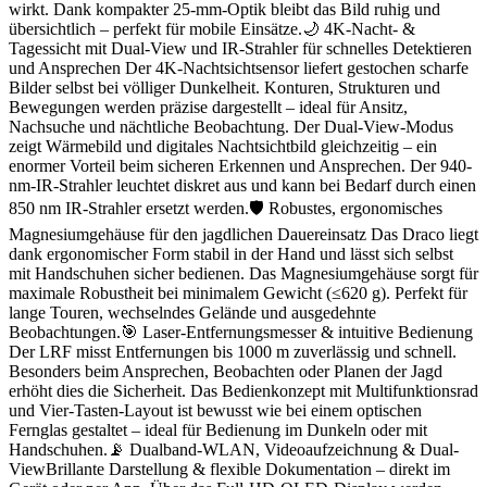
wirkt. Dank kompakter 25-mm-Optik bleibt das Bild ruhig und
übersichtlich – perfekt für mobile Einsätze.🌙 4K-Nacht- &
Tagessicht mit Dual-View und IR-Strahler für schnelles Detektieren
und Ansprechen Der 4K-Nachtsichtsensor liefert gestochen scharfe
Bilder selbst bei völliger Dunkelheit. Konturen, Strukturen und
Bewegungen werden präzise dargestellt – ideal für Ansitz,
Nachsuche und nächtliche Beobachtung. Der Dual-View-Modus
zeigt Wärmebild und digitales Nachtsichtbild gleichzeitig – ein
enormer Vorteil beim sicheren Erkennen und Ansprechen. Der 940-
nm-IR-Strahler leuchtet diskret aus und kann bei Bedarf durch einen
850 nm IR-Strahler ersetzt werden.🛡 Robustes, ergonomisches
Magnesiumgehäuse für den jagdlichen Dauereinsatz Das Draco liegt
dank ergonomischer Form stabil in der Hand und lässt sich selbst
mit Handschuhen sicher bedienen. Das Magnesiumgehäuse sorgt für
maximale Robustheit bei minimalem Gewicht (≤620 g). Perfekt für
lange Touren, wechselndes Gelände und ausgedehnte
Beobachtungen.🎯 Laser-Entfernungsmesser & intuitive Bedienung
Der LRF misst Entfernungen bis 1000 m zuverlässig und schnell.
Besonders beim Ansprechen, Beobachten oder Planen der Jagd
erhöht dies die Sicherheit. Das Bedienkonzept mit Multifunktionsrad
und Vier-Tasten-Layout ist bewusst wie bei einem optischen
Fernglas gestaltet – ideal für Bedienung im Dunkeln oder mit
Handschuhen.📡 Dualband-WLAN, Videoaufzeichnung & Dual-
ViewBrillante Darstellung & flexible Dokumentation – direkt im