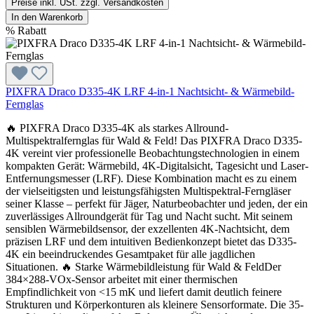
Preise inkl. USt. zzgl. Versandkosten
In den Warenkorb
%
Rabatt
PIXFRA Draco D335-4K LRF 4-in-1 Nachtsicht- & Wärmebild-
Fernglas
🔥 PIXFRA Draco D335-4K als starkes Allround-
Multispektralfernglas für Wald & Feld! Das PIXFRA Draco D335-
4K vereint vier professionelle Beobachtungstechnologien in einem
kompakten Gerät: Wärmebild, 4K-Digitalsicht, Tagesicht und Laser-
Entfernungsmesser (LRF). Diese Kombination macht es zu einem
der vielseitigsten und leistungsfähigsten Multispektral-Ferngläser
seiner Klasse – perfekt für Jäger, Naturbeobachter und jeden, der ein
zuverlässiges Allroundgerät für Tag und Nacht sucht. Mit seinem
sensiblen Wärmebildsensor, der exzellenten 4K-Nachtsicht, dem
präzisen LRF und dem intuitiven Bedienkonzept bietet das D335-
4K ein beeindruckendes Gesamtpaket für alle jagdlichen
Situationen. 🔥 Starke Wärmebildleistung für Wald & FeldDer
384×288-VOx-Sensor arbeitet mit einer thermischen
Empfindlichkeit von <15 mK und liefert damit deutlich feinere
Strukturen und Körperkonturen als kleinere Sensorformate. Die 35-