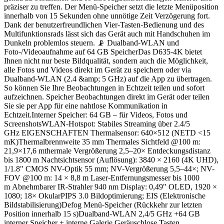
präziser zu treffen. Der Menü-Speicher setzt die letzte Menüposition
innerhalb von 15 Sekunden ohne unnötige Zeit Verzögerung fort.
Dank der benutzerfreundlichen Vier-Tasten-Bedienung und des
Multifunktionsrads lässt sich das Gerät auch mit Handschuhen im
Dunkeln problemlos steuern. 📡 Dualband-WLAN und
Foto-/Videoaufnahme auf 64 GB SpeicherDas D635-4K bietet
Ihnen nicht nur beste Bildqualität, sondern auch die Möglichkeit,
alle Fotos und Videos direkt im Gerät zu speichern oder via
Dualband-WLAN (2.4 &amp; 5 GHz) auf die App zu übertragen.
So können Sie Ihre Beobachtungen in Echtzeit teilen und sofort
aufzeichnen. Speicher Beobachtungen direkt im Gerät oder teilen
Sie sie per App für eine nahtlose Kommunikation in
Echtzeit.Interner Speicher: 64 GB – für Videos, Fotos und
ScreenshotsWLAN-Hotspot: Stabiles Streaming über 2.4/5
GHz EIGENSCHAFTEN Thermalsensor: 640×512 (NETD <15
mK)Thermalbrennweite 35 mm Thermales Sichtfeld @100 m:
21,9×17,6 mthermale Vergrößerung 2,5–20× Entdeckungsdistanz
bis 1800 m Nachtsichtsensor (Auflösung): 3840 × 2160 (4K UHD),
1/1.8" CMOS NV-Optik 55 mm; NV-Vergrößerung 5,5–44×; NV-
FOV @100 m: 14 × 8,8 m Laser-Entfernungsmesser bis 1000
m Abnehmbarer IR-Strahler 940 nm Display: 0,49" OLED, 1920 ×
1080; 18× OkularPIPS 3.0 Bildoptimierung; EIS (Elektronische
Bildstabilisierung)Defog Menü-Speicher (Rückkehr zur letzten
Position innerhalb 15 s)Dualband-WLAN 2,4/5 GHz +64 GB
interner Speicher + interne Galerie Geräuschlose Tasten