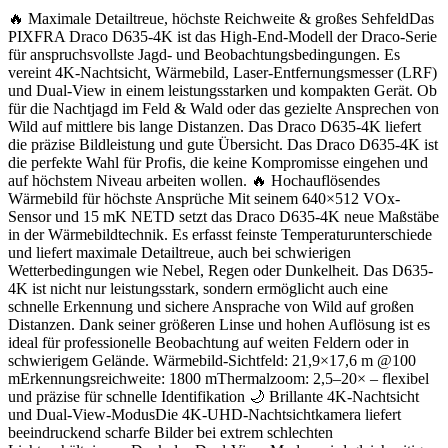
🔥 Maximale Detailtreue, höchste Reichweite & großes SehfeldDas
PIXFRA Draco D635-4K ist das High-End-Modell der Draco-Serie
für anspruchsvollste Jagd- und Beobachtungsbedingungen. Es
vereint 4K-Nachtsicht, Wärmebild, Laser-Entfernungsmesser (LRF)
und Dual-View in einem leistungsstarken und kompakten Gerät. Ob
für die Nachtjagd im Feld & Wald oder das gezielte Ansprechen von
Wild auf mittlere bis lange Distanzen. Das Draco D635-4K liefert
die präzise Bildleistung und gute Übersicht. Das Draco D635-4K ist
die perfekte Wahl für Profis, die keine Kompromisse eingehen und
auf höchstem Niveau arbeiten wollen. 🔥 Hochauflösendes
Wärmebild für höchste Ansprüche Mit seinem 640×512 VOx-
Sensor und 15 mK NETD setzt das Draco D635-4K neue Maßstäbe
in der Wärmebildtechnik. Es erfasst feinste Temperaturunterschiede
und liefert maximale Detailtreue, auch bei schwierigen
Wetterbedingungen wie Nebel, Regen oder Dunkelheit. Das D635-
4K ist nicht nur leistungsstark, sondern ermöglicht auch eine
schnelle Erkennung und sichere Ansprache von Wild auf großen
Distanzen. Dank seiner größeren Linse und hohen Auflösung ist es
ideal für professionelle Beobachtung auf weiten Feldern oder in
schwierigem Gelände. Wärmebild-Sichtfeld: 21,9×17,6 m @100
mErkennungsreichweite: 1800 mThermalzoom: 2,5–20× – flexibel
und präzise für schnelle Identifikation 🌙 Brillante 4K-Nachtsicht
und Dual-View-ModusDie 4K-UHD-Nachtsichtkamera liefert
beeindruckend scharfe Bilder bei extrem schlechten