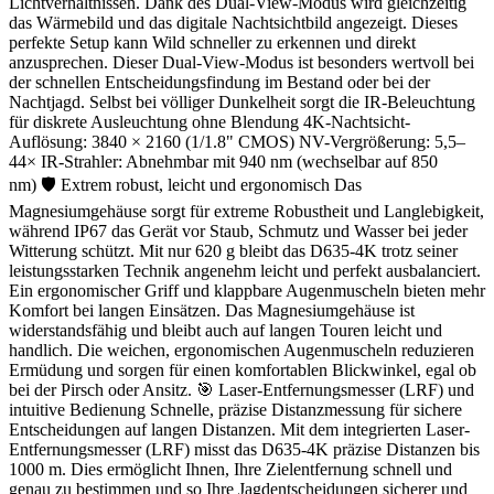
Lichtverhältnissen. Dank des Dual-View-Modus wird gleichzeitig
das Wärmebild und das digitale Nachtsichtbild angezeigt. Dieses
perfekte Setup kann Wild schneller zu erkennen und direkt
anzusprechen. Dieser Dual-View-Modus ist besonders wertvoll bei
der schnellen Entscheidungsfindung im Bestand oder bei der
Nachtjagd. Selbst bei völliger Dunkelheit sorgt die IR-Beleuchtung
für diskrete Ausleuchtung ohne Blendung 4K-Nachtsicht-
Auflösung: 3840 × 2160 (1/1.8" CMOS) NV-Vergrößerung: 5,5–
44× IR-Strahler: Abnehmbar mit 940 nm (wechselbar auf 850
nm) 🛡 Extrem robust, leicht und ergonomisch Das
Magnesiumgehäuse sorgt für extreme Robustheit und Langlebigkeit,
während IP67 das Gerät vor Staub, Schmutz und Wasser bei jeder
Witterung schützt. Mit nur 620 g bleibt das D635-4K trotz seiner
leistungsstarken Technik angenehm leicht und perfekt ausbalanciert.
Ein ergonomischer Griff und klappbare Augenmuscheln bieten mehr
Komfort bei langen Einsätzen. Das Magnesiumgehäuse ist
widerstandsfähig und bleibt auch auf langen Touren leicht und
handlich. Die weichen, ergonomischen Augenmuscheln reduzieren
Ermüdung und sorgen für einen komfortablen Blickwinkel, egal ob
bei der Pirsch oder Ansitz. 🎯 Laser-Entfernungsmesser (LRF) und
intuitive Bedienung Schnelle, präzise Distanzmessung für sichere
Entscheidungen auf langen Distanzen. Mit dem integrierten Laser-
Entfernungsmesser (LRF) misst das D635-4K präzise Distanzen bis
1000 m. Dies ermöglicht Ihnen, Ihre Zielentfernung schnell und
genau zu bestimmen und so Ihre Jagdentscheidungen sicherer und