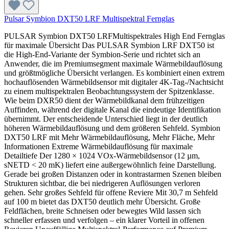
Pulsar Symbion DXT50 LRF Multispektral Fernglas
PULSAR Symbion DXT50 LRFMultispektrales High End Fernglas
für maximale Übersicht Das PULSAR Symbion LRF DXT50 ist
die High-End-Variante der Symbion-Serie und richtet sich an
Anwender, die im Premiumsegment maximale Wärmebildauflösung
und größtmögliche Übersicht verlangen. Es kombiniert einen extrem
hochauflösenden Wärmebildsensor mit digitaler 4K-Tag-/Nachtsicht
zu einem multispektralen Beobachtungssystem der Spitzenklasse.
Wie beim DXR50 dient der Wärmebildkanal dem frühzeitigen
Auffinden, während der digitale Kanal die eindeutige Identifikation
übernimmt. Der entscheidende Unterschied liegt in der deutlich
höheren Wärmebildauflösung und dem größeren Sehfeld. Symbion
DXT50 LRF mit Mehr Wärmebildauflösung, Mehr Fläche, Mehr
Informationen Extreme Wärmebildauflösung für maximale
Detailtiefe Der 1280 × 1024 VOx-Wärmebildsensor (12 µm,
sNETD < 20 mK) liefert eine außergewöhnlich feine Darstellung.
Gerade bei großen Distanzen oder in kontrastarmen Szenen bleiben
Strukturen sichtbar, die bei niedrigeren Auflösungen verloren
gehen. Sehr großes Sehfeld für offene Reviere Mit 30,7 m Sehfeld
auf 100 m bietet das DXT50 deutlich mehr Übersicht. Große
Feldflächen, breite Schneisen oder bewegtes Wild lassen sich
schneller erfassen und verfolgen – ein klarer Vorteil in offenen