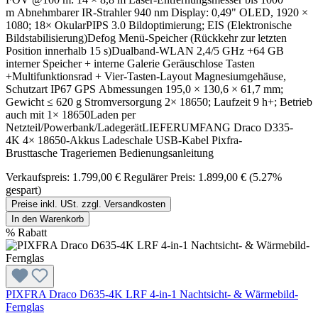
m Abnehmbarer IR-Strahler 940 nm Display: 0,49" OLED, 1920 ×
1080; 18× OkularPIPS 3.0 Bildoptimierung; EIS (Elektronische
Bildstabilisierung)Defog Menü-Speicher (Rückkehr zur letzten
Position innerhalb 15 s)Dualband-WLAN 2,4/5 GHz +64 GB
interner Speicher + interne Galerie Geräuschlose Tasten
+Multifunktionsrad + Vier-Tasten-Layout Magnesiumgehäuse,
Schutzart IP67 GPS Abmessungen 195,0 × 130,6 × 61,7 mm;
Gewicht ≤ 620 g Stromversorgung 2× 18650; Laufzeit 9 h+; Betrieb
auch mit 1× 18650Laden per
Netzteil/Powerbank/LadegerätLIEFERUMFANG Draco D335-
4K 4× 18650-Akkus Ladeschale USB-Kabel Pixfra-
Brusttasche Trageriemen Bedienungsanleitung
Verkaufspreis:
1.799,00 €
Regulärer Preis:
1.899,00 €
(5.27%
gespart)
Preise inkl. USt. zzgl. Versandkosten
In den Warenkorb
%
Rabatt
PIXFRA Draco D635-4K LRF 4-in-1 Nachtsicht- & Wärmebild-
Fernglas