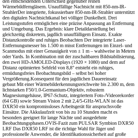
den entscheidenden Unterschied gegenüber reinen
Wärmebildferngläsern. Unauffällige Nachtsicht mit 850-nm-IR-
StrahlerDer integrierte, fokussierbare 850-nm-IR-Strahler unterstützt
den digitalen Nachtsichtkanal bei völliger Dunkelheit. Drei
Leistungsstufen ermöglichen eine präzise Anpassung an Entfernung
und Umgebung. Das Ergebnis: klare Detaildarstellung bei
gleichzeitig diskretem, jagdlich unauffälligem Einsatz. Exakte
Distanzkontrolle und ruhiges Beobachten Der integrierte Laser-
Entfernungsmesser bis 1.500 m misst Entfernungen im Einzel- und
Scanmodus mit einer Genauigkeit von ± 1 m – wahlweise in Metern
oder Yards. In Kombination mit der zuschaltbaren Bildstabilisierung,
den zwei HD-AMOLED-Displays (1920 × 1080) und dem auf
Distanz optimierten Sehfeld von 8,8° entsteht ein ruhiges,
ermüdungsfreies Beobachtungsbild – selbst bei hoher
Vergrößerung.Konsequent für den jagdlichen Dauereinsatz
gebaut Mit einer Wärmebilderkennungsreichweite bis 2.300 m, dem
lichtstarken F50/1.0-Germanium-Objektiv, robustem
Magnesiumgehäuse, IP67-Schutz, integriertem Foto-/Videorekorder
(64 GB) sowie Stream Vision 2 mit 2,4/5-GHz-WLAN ist das
DXR50 ein kompromissloses Arbeitsgerät für anspruchsvolle
Einsätze. Die Akkulaufzeit von bis zu 10 Stunden macht es
besonders geeignet für lange Nächte und ausgedehnte
Beobachtungsphasen.OVIS-Fazit zum PULSAR Symbion DXR50
LRF Das DXR50 LRF ist die richtige Wahl für Jäger und
professionelle Anwender, die Identifikationssicherheit auf große