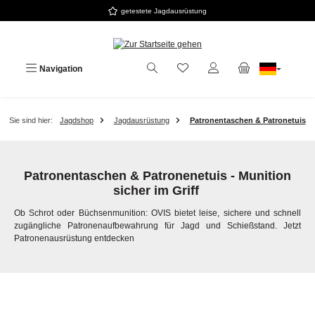
getestete Jagdausrüstung
Zum Hauptinhalt springen
Navigation
Sie sind hier:
Jagdshop
Jagdausrüstung
Patronentaschen & Patronetuis
Patronentaschen & Patronenetuis - Munition
sicher im Griff
Ob Schrot oder Büchsenmunition: OVIS bietet leise, sichere und schnell
zugängliche Patronenaufbewahrung für Jagd und Schießstand. Jetzt
Patronenausrüstung entdecken