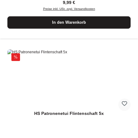
Regulärer Preis:
9,99 €
Preise inkl. USt. zzgl. Versandkosten
In den Warenkorb
Rabatt
%
HS Patronenetui Flintenschaft 5x