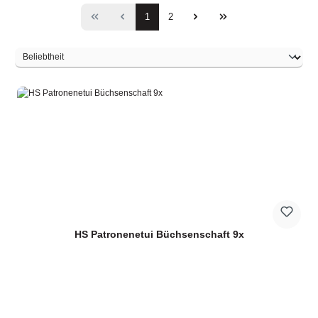
Seite
Seite
1
2
HS Patronenetui Büchsenschaft 9x