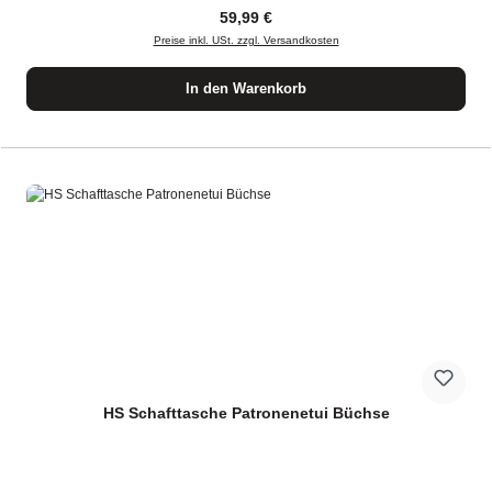
Regulärer Preis:
59,99 €
Preise inkl. USt. zzgl. Versandkosten
In den Warenkorb
HS Schafttasche Patronenetui Büchse