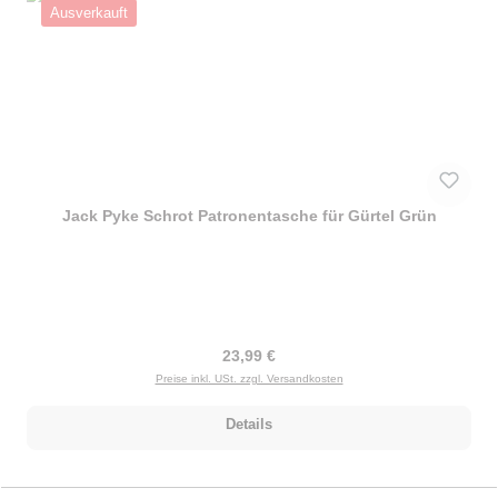
Ausverkauft
Jack Pyke Schrot Patronentasche für Gürtel Grün
Regulärer Preis:
23,99 €
Preise inkl. USt. zzgl. Versandkosten
Details