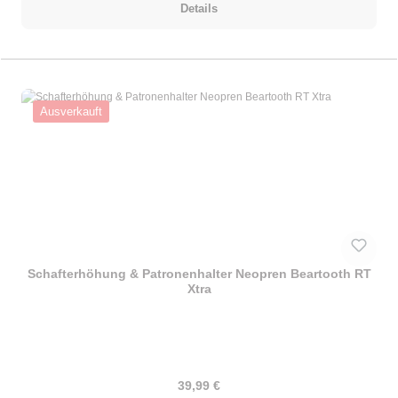
Details
Ausverkauft
Schafterhöhung & Patronenhalter Neopren Beartooth RT
Xtra
Regulärer Preis:
39,99 €