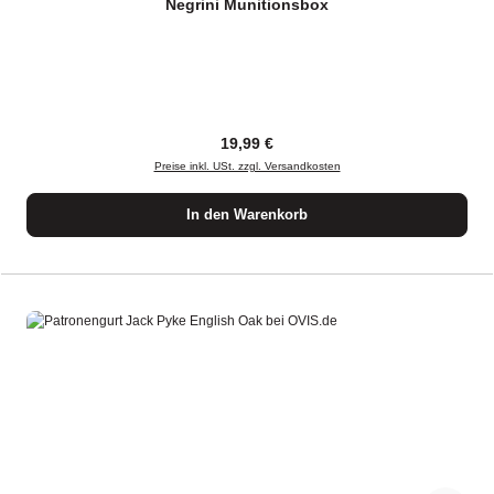
Negrini Munitionsbox
Regulärer Preis:
19,99 €
Preise inkl. USt. zzgl. Versandkosten
In den Warenkorb