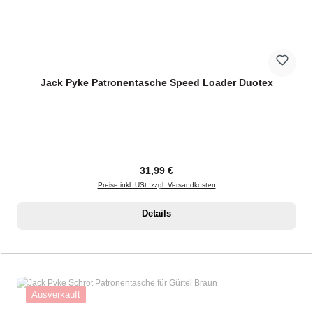
Jack Pyke Patronentasche Speed Loader Duotex
Regulärer Preis:
31,99 €
Preise inkl. USt. zzgl. Versandkosten
Details
Ausverkauft