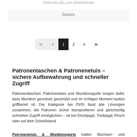
Preise inkl. USt. zzgl. Versandkosten
Details
Seite
Seite
1
2
Patronentaschen & Patronenetuis –
sichere Aufbewahrung und schneller
Zugriff
Patronentaschen, Patronenetuis und Munitionsgurte sorgen dafür,
dass Munition geordnet, geschützt und im richtigen Moment lautlos
griffbereit ist. Die Kategorie bei OVIS fasst alle Lösungen
zusammen, die Patronen sicher transportieren und gleichzeitig
schnellen Zugriff ermöglichen – ob bei Drückjagd, Treibjagd, Pirsch
oder auf dem Schießstand.
Patronenetuis & Munitionsgurte
halten Büchsen- und