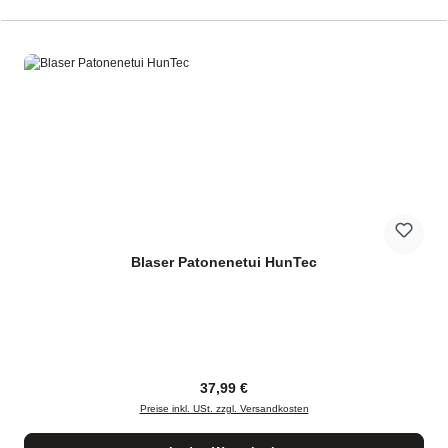
Blaser Patonenetui HunTec
Regulärer Preis:
37,99 €
Preise inkl. USt. zzgl. Versandkosten