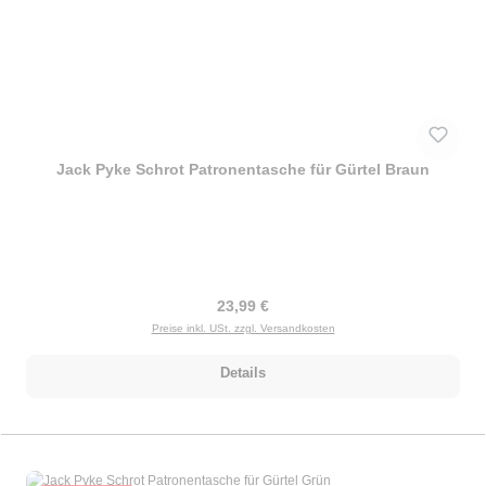
Jack Pyke Schrot Patronentasche für Gürtel Braun
Regulärer Preis:
23,99 €
Preise inkl. USt. zzgl. Versandkosten
Details