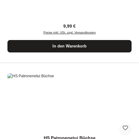
Regulärer Preis:
9,99 €
Preise inkl. USt. zzgl. Versandkosten
In den Warenkorb
HS Patronenetui Büchse