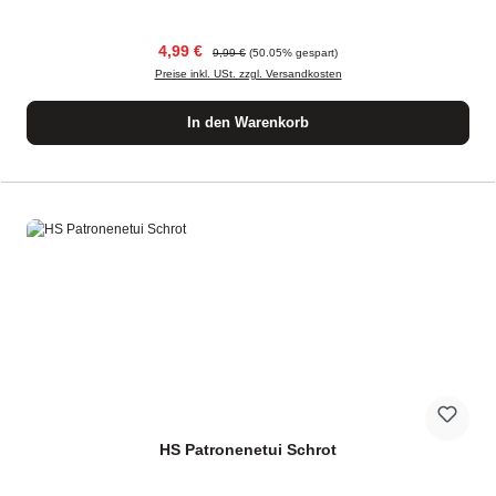
Verkaufspreis:
Regulärer Preis:
4,99 €
9,99 €
(50.05% gespart)
Preise inkl. USt. zzgl. Versandkosten
In den Warenkorb
HS Patronenetui Schrot