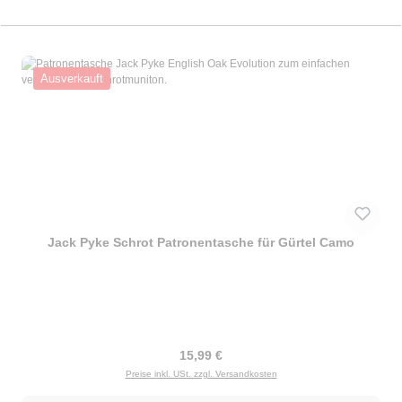
Ausverkauft
Jack Pyke Schrot Patronentasche für Gürtel Camo
Regulärer Preis:
15,99 €
Preise inkl. USt. zzgl. Versandkosten