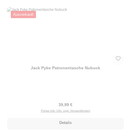
Ausverkauft
Jack Pyke Patronentasche Nubuck
Regulärer Preis:
39,99 €
Preise inkl. USt. zzgl. Versandkosten
Details