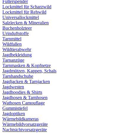
Futterspender
Lockmittel für Scharzwild
Lockmittel für Rehwild
Universallockmittel
Salzlecken & Mineralien
Buchenholzteer
Urinduftstoffe
Tarnmittel
Wildfallen
Wildtierabwehr
Jagdbekleidung
Tarnanzüge
Tarnmasken & Kopfnetze
Jagdmützen, Kappen, Schals
Tarnhandschuhe
Jagdjacken & Tarnjacken
Jagdwesten
Jagdhoodies & Shirts
Jagdhosen & Tarnhosen
Wathosen Camouflage
Gummistiefel
Jagdoptiken
Wärmebildkameras
Wärmebildvorsatzgeräte
Nachtsichtvorsatzgeräte