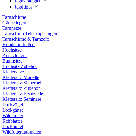
Jagdstrategien
Jagdtipps
Tarnschirme
Gänseliegen
Tarnnetze
Tarnschirm Teleskopstangen
Tarnschirme & Tarnzelte
Hundetarnhütten
Hochsitze
Ansitzleitern
Baumsitze
Hochsitz Zubehör
Klettersitze
Klettersitz-Modelle
Klettersitz-Sicherheit
Klettersitz-Zubehör
Klettersitz-Ersatzteile
Klettersitz-Seminare
Lockvögel
Lockgänse
Wildlocker
Rehblatter
Lockmittel
Wildfutterautomaten