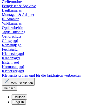
Zielfernrohre
Ferngläser & Spektive
Laufkameras
Montagen & Adapter
IR Strahler
Wildkameras
Optikzubehör
Jagdausrüstung
Gehörschutz
Gänsejagd
Rehwildjagd
Fuchsjagd
Klettersitzjagd
Krähenjagd
Elsternjagd
Kormoranjagd
Klettersitzjagd
Klettersitz prüfen und für die Jagdsaison vorbereiten
Menü schließen
Deutsch
Deutsch
English