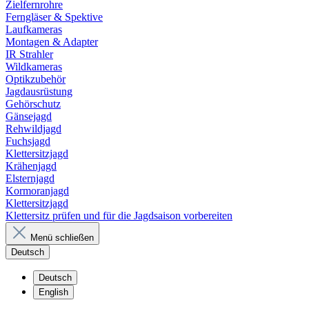
Zielfernrohre
Ferngläser & Spektive
Laufkameras
Montagen & Adapter
IR Strahler
Wildkameras
Optikzubehör
Jagdausrüstung
Gehörschutz
Gänsejagd
Rehwildjagd
Fuchsjagd
Klettersitzjagd
Krähenjagd
Elsternjagd
Kormoranjagd
Klettersitzjagd
Klettersitz prüfen und für die Jagdsaison vorbereiten
Menü schließen
Deutsch
Deutsch
English