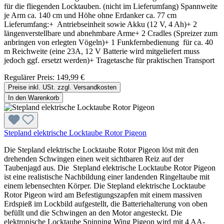
für die fliegenden Locktauben. (nicht im Lieferumfang) Spannweite
je Arm ca. 140 cm und Höhe ohne Erdanker ca. 77 cm
Lieferumfang:+ Antriebseinheit sowie Akku (12 V, 4 Ah)+ 2
längenverstellbare und abnehmbare Arme+ 2 Cradles (Spreizer zum
anbringen von erlegten Vögeln)+ 1 Funkfernbedienung für ca. 40
m Reichweite (eine 23A, 12 V Batterie wird mitgeliefert muss
jedoch ggf. ersetzt werden)+ Tragetasche für praktischen Transport
Regulärer Preis:
149,99 €
Preise inkl. USt. zzgl. Versandkosten
In den Warenkorb
Stepland elektrische Locktaube Rotor Pigeon
Die Stepland elektrische Locktaube Rotor Pigeon löst mit den
drehenden Schwingen einen weit sichtbaren Reiz auf der
Taubenjagd aus. Die Stepland elektrische Locktaube Rotor Pigeon
ist eine realistische Nachbildung einer landenden Ringeltaube mit
einem lebensechten Körper. Die Stepland elektrische Locktaube
Rotor Pigeon wird am Befestigungszapfen mit einem massiven
Erdspieß im Lockbild aufgestellt, die Batteriehalterung von oben
befüllt und die Schwingen an den Motor angesteckt. Die
elektronische Locktaube Spinning Wing Pigeon wird mit 4 AA-