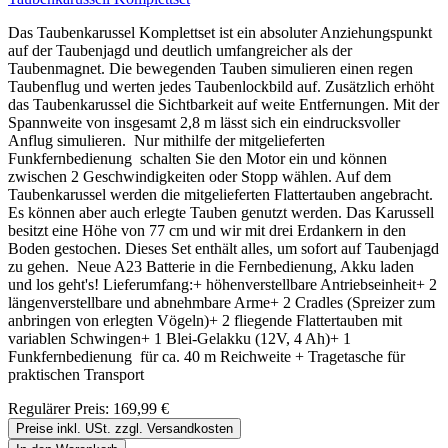
Das Taubenkarussel Komplettset ist ein absoluter Anziehungspunkt
auf der Taubenjagd und deutlich umfangreicher als der
Taubenmagnet. Die bewegenden Tauben simulieren einen regen
Taubenflug und werten jedes Taubenlockbild auf. Zusätzlich erhöht
das Taubenkarussel die Sichtbarkeit auf weite Entfernungen. Mit der
Spannweite von insgesamt 2,8 m lässt sich ein eindrucksvoller
Anflug simulieren. Nur mithilfe der mitgelieferten
Funkfernbedienung schalten Sie den Motor ein und können
zwischen 2 Geschwindigkeiten oder Stopp wählen. Auf dem
Taubenkarussel werden die mitgelieferten Flattertauben angebracht.
Es können aber auch erlegte Tauben genutzt werden. Das Karussell
besitzt eine Höhe von 77 cm und wir mit drei Erdankern in den
Boden gestochen. Dieses Set enthält alles, um sofort auf Taubenjagd
zu gehen. Neue A23 Batterie in die Fernbedienung, Akku laden
und los geht's! Lieferumfang:+ höhenverstellbare Antriebseinheit+ 2
längenverstellbare und abnehmbare Arme+ 2 Cradles (Spreizer zum
anbringen von erlegten Vögeln)+ 2 fliegende Flattertauben mit
variablen Schwingen+ 1 Blei-Gelakku (12V, 4 Ah)+ 1
Funkfernbedienung für ca. 40 m Reichweite + Tragetasche für
praktischen Transport
Regulärer Preis:
169,99 €
Preise inkl. USt. zzgl. Versandkosten