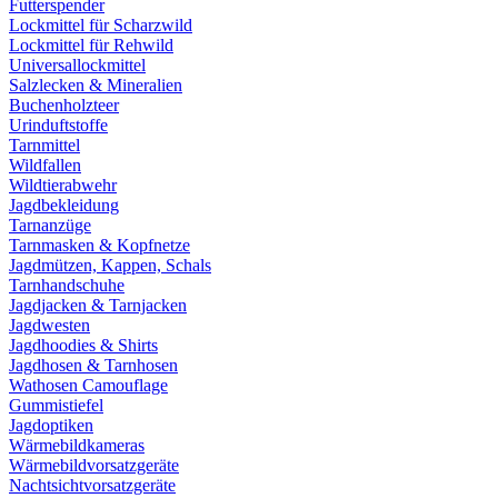
Futterspender
Lockmittel für Scharzwild
Lockmittel für Rehwild
Universallockmittel
Salzlecken & Mineralien
Buchenholzteer
Urinduftstoffe
Tarnmittel
Wildfallen
Wildtierabwehr
Jagdbekleidung
Tarnanzüge
Tarnmasken & Kopfnetze
Jagdmützen, Kappen, Schals
Tarnhandschuhe
Jagdjacken & Tarnjacken
Jagdwesten
Jagdhoodies & Shirts
Jagdhosen & Tarnhosen
Wathosen Camouflage
Gummistiefel
Jagdoptiken
Wärmebildkameras
Wärmebildvorsatzgeräte
Nachtsichtvorsatzgeräte