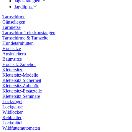
Jagdstrategien
Jagdtipps
Tarnschirme
Gänseliegen
Tarnnetze
Tarnschirm Teleskopstangen
Tarnschirme & Tarnzelte
Hundetarnhütten
Hochsitze
Ansitzleitern
Baumsitze
Hochsitz Zubehör
Klettersitze
Klettersitz-Modelle
Klettersitz-Sicherheit
Klettersitz-Zubehör
Klettersitz-Ersatzteile
Klettersitz-Seminare
Lockvögel
Lockgänse
Wildlocker
Rehblatter
Lockmittel
Wildfutterautomaten