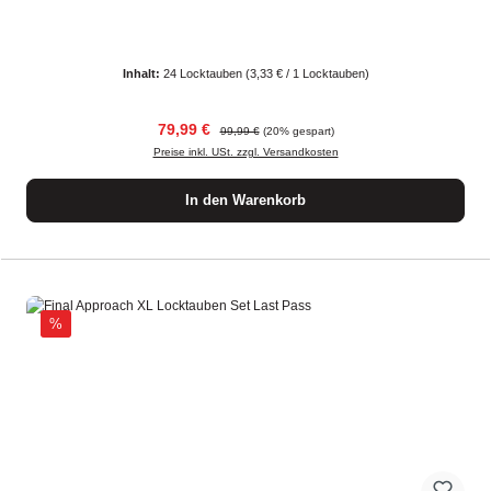
Inhalt:
24 Locktauben
(3,33 € / 1 Locktauben)
Verkaufspreis:
Regulärer Preis:
79,99 €
99,99 €
(20% gespart)
Preise inkl. USt. zzgl. Versandkosten
In den Warenkorb
Rabatt
%