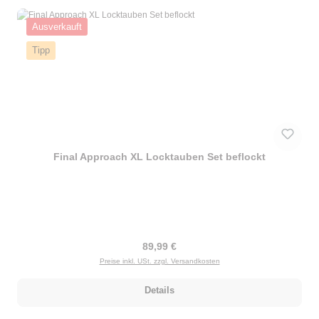
Ausverkauft
Tipp
Final Approach XL Locktauben Set beflockt
Regulärer Preis:
89,99 €
Preise inkl. USt. zzgl. Versandkosten
Details