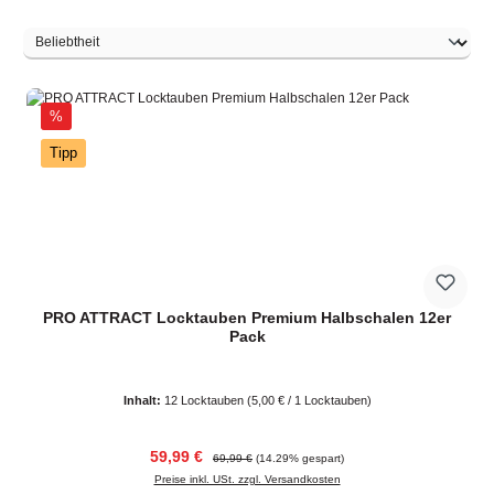
Rabatt
%
Tipp
PRO ATTRACT Locktauben Premium Halbschalen 12er
Pack
Inhalt:
12 Locktauben
(5,00 € / 1 Locktauben)
Verkaufspreis:
Regulärer Preis:
59,99 €
69,99 €
(14.29% gespart)
Preise inkl. USt. zzgl. Versandkosten