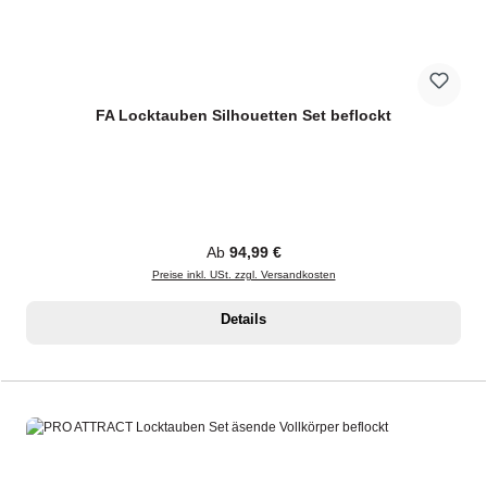
FA Locktauben Silhouetten Set beflockt
Regulärer Preis:
Ab
94,99 €
Preise inkl. USt. zzgl. Versandkosten
Details