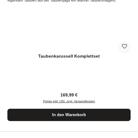
Taubenkarussell Komplettset
Regulärer Preis:
169,99 €
Preise inkl. USt. zzgl. Versandkosten
In den Warenkorb