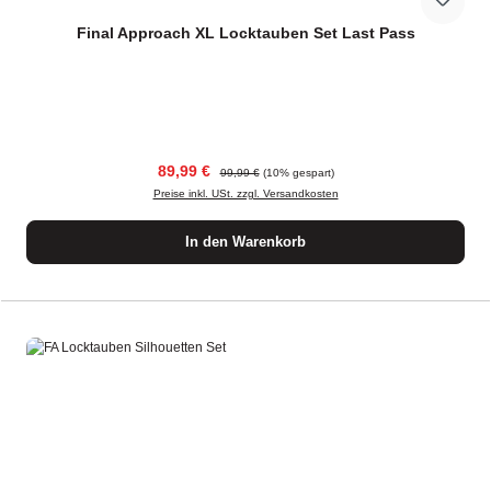
Final Approach XL Locktauben Set Last Pass
Verkaufspreis:
Regulärer Preis:
89,99 €
99,99 €
(10% gespart)
Preise inkl. USt. zzgl. Versandkosten
In den Warenkorb