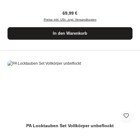
Regulärer Preis:
69,99 €
Preise inkl. USt. zzgl. Versandkosten
In den Warenkorb
PA Locktauben Set Vollkörper unbeflockt