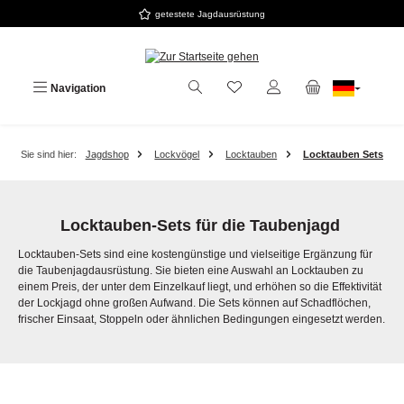
getestete Jagdausrüstung
Zum Hauptinhalt springen
Navigation
Sie sind hier:
Jagdshop
Lockvögel
Locktauben
Locktauben Sets
Locktauben-Sets für die Taubenjagd
Locktauben-Sets sind eine kostengünstige und vielseitige Ergänzung für
die Taubenjagdausrüstung. Sie bieten eine Auswahl an Locktauben zu
einem Preis, der unter dem Einzelkauf liegt, und erhöhen so die Effektivität
der Lockjagd ohne großen Aufwand. Die Sets können auf Schadflöchen,
frischer Einsaat, Stoppeln oder ähnlichen Bedingungen eingesetzt werden.