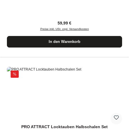
Regulärer Preis:
59,99 €
Preise inkl. USt. zzgl. Versandkosten
In den Warenkorb
Rabatt
%
PRO ATTRACT Locktauben Halbschalen Set