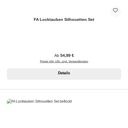
FA Locktauben Silhouetten Set
Regulärer Preis:
Ab
54,99 €
Preise inkl. USt. zzgl. Versandkosten
Details