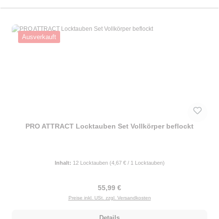
Ausverkauft
PRO ATTRACT Locktauben Set Vollkörper beflockt
Inhalt:
12 Locktauben
(4,67 € / 1 Locktauben)
Regulärer Preis:
55,99 €
Preise inkl. USt. zzgl. Versandkosten
Details