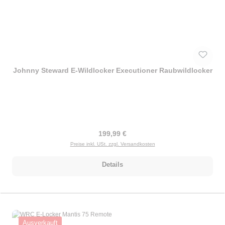
Johnny Steward E-Wildlocker Executioner Raubwildlocker
Regulärer Preis:
199,99 €
Preise inkl. USt. zzgl. Versandkosten
Details
Ausverkauft