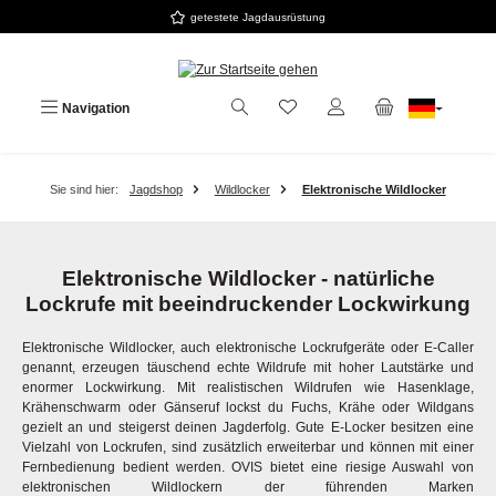
getestete Jagdausrüstung
Zum Hauptinhalt springen
Navigation
Sie sind hier:
Jagdshop
Wildlocker
Elektronische Wildlocker
Elektronische Wildlocker - natürliche
Lockrufe mit beeindruckender Lockwirkung
Elektronische Wildlocker, auch elektronische Lockrufgeräte oder E-Caller
genannt, erzeugen täuschend echte Wildrufe mit hoher Lautstärke und
enormer Lockwirkung. Mit realistischen Wildrufen wie Hasenklage,
Krähenschwarm oder Gänseruf lockst du Fuchs, Krähe oder Wildgans
gezielt an und steigerst deinen Jagderfolg.
Gute E-Locker besitzen eine
Vielzahl von Lockrufen, sind zusätzlich erweiterbar und können mit einer
Fernbedienung bedient werden. OVIS bietet eine riesige Auswahl von
elektronischen Wildlockern der führenden Marken