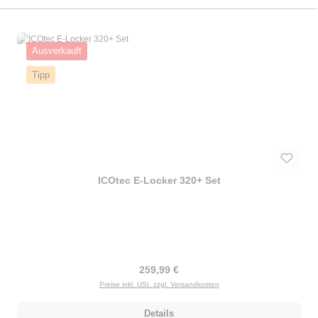
Ausverkauft
Tipp
ICOtec E-Locker 320+ Set
Regulärer Preis:
259,99 €
Preise inkl. USt. zzgl. Versandkosten
Details