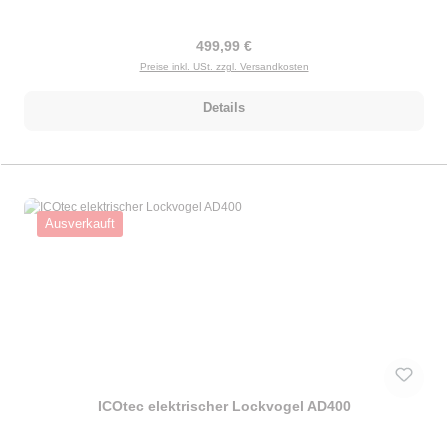
Regulärer Preis:
499,99 €
Preise inkl. USt. zzgl. Versandkosten
Details
Ausverkauft
ICOtec elektrischer Lockvogel AD400