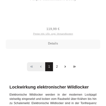
Regulärer Preis:
119,99 €
Preise inkl. USt. zzgl. Versandkosten
Details
Seite
Seite
1
2
Lockwirkung elektronischer Wildlocker
Elektronische Wildlocker werden in der modernen Lockjagd
vielseitig eingesetzt und locken vom Raubwild über Krähen bis hin
zu Schalenwild. Elektronische Wildlocker sind in der Tonfrequenz