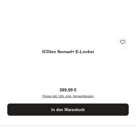
ICOtec Nomad+ E-Locker
Regulärer Preis:
389,99 €
Preise inkl. USt. zzgl. Versandkosten
In den Warenkorb