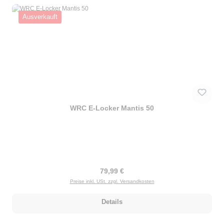
Ausverkauft
WRC E-Locker Mantis 50
Regulärer Preis:
79,99 €
Preise inkl. USt. zzgl. Versandkosten
Details