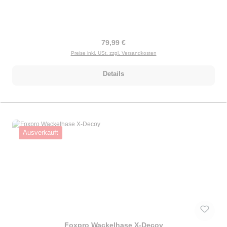
Regulärer Preis:
79,99 €
Preise inkl. USt. zzgl. Versandkosten
Details
Ausverkauft
Foxpro Wackelhase X-Decoy