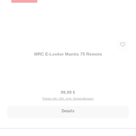
WRC E-Locker Mantis 75 Remote
Regulärer Preis:
99,99 €
Preise inkl. USt. zzgl. Versandkosten
Details