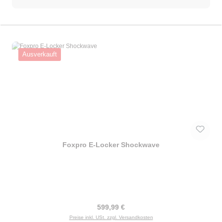
Ausverkauft
Foxpro E-Locker Shockwave
Regulärer Preis:
599,99 €
Preise inkl. USt. zzgl. Versandkosten