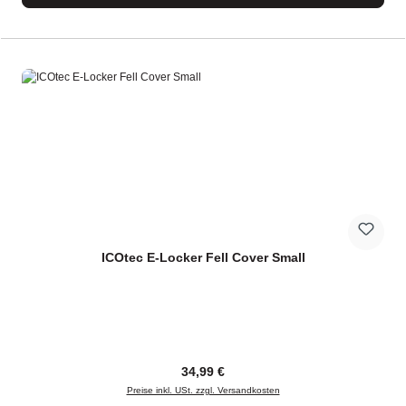
ICOtec E-Locker Fell Cover Small
Regulärer Preis:
34,99 €
Preise inkl. USt. zzgl. Versandkosten