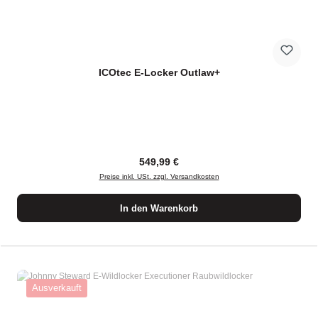
ICOtec E-Locker Outlaw+
Regulärer Preis:
549,99 €
Preise inkl. USt. zzgl. Versandkosten
In den Warenkorb
Ausverkauft