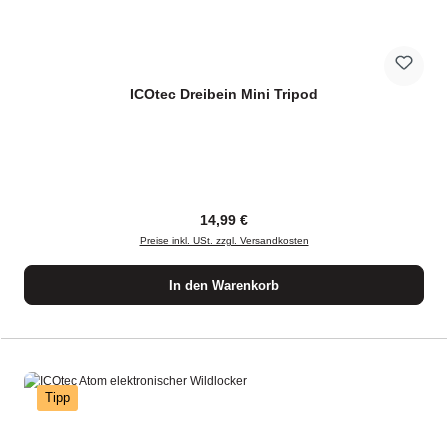
ICOtec Dreibein Mini Tripod
Regulärer Preis:
14,99 €
Preise inkl. USt. zzgl. Versandkosten
In den Warenkorb
Tipp