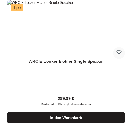
Tipp
WRC E-Locker Eichler Single Speaker
Regulärer Preis:
299,99 €
Preise inkl. USt. zzgl. Versandkosten
In den Warenkorb