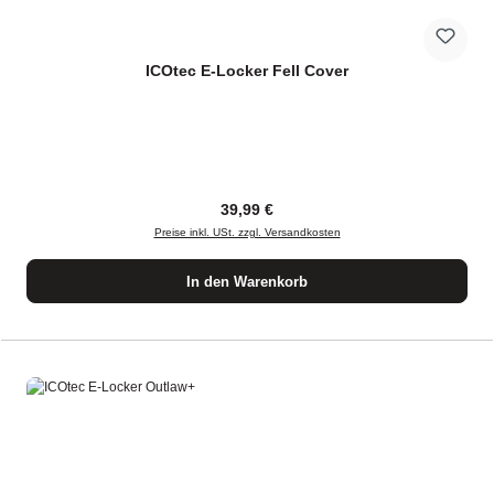
ICOtec E-Locker Fell Cover
Regulärer Preis:
39,99 €
Preise inkl. USt. zzgl. Versandkosten
In den Warenkorb