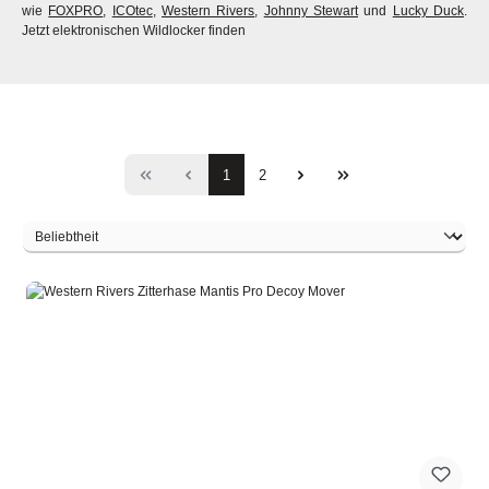
wie
FOXPRO
,
ICOtec
,
Western Rivers
,
Johnny Stewart
und
Lucky Duck
.
Jetzt elektronischen Wildlocker finden
Seite
Seite
1
2