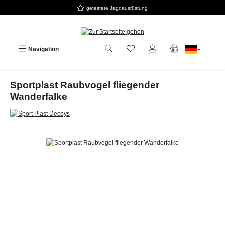
getestete Jagdausrüstung
Zum Hauptinhalt springen
Navigation
Sportplast Raubvogel fliegender
Wanderfalke
Bildergalerie überspringen