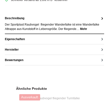
schneller Versand ab 150€ in D* kostenfrei
Beschreibung
Der Sportplast Raubvogel fliegender Wanderfalke ist eine Wanderfalke
Attrappe aus Kunststoff in Lebensgröße. Der fliegende…
Mehr
Eigenschaften
Hersteller
Bewertungen
Produktgalerie überspringen
Ähnliche Produkte
Ausverkauft