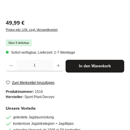
Regulärer Preis:
49,99 €
Preise inkl. USt. zzgl. Versandkosten
Über 5 lieferbar
Sofort verfügbar, Lieferzeit: 2-7 Werktage
Produkt Anzahl: Gib den gewünschten Wert ein oder benutze die Schaltflächen um die A
In den Warenkorb
Zum Merkzettel hinzufügen
Produktnummer:
1516
Hersteller:
Sport Plast Decoys
Unsere Vorteile
getestete Jagdausrüstung
kostenlose Jagdstrategien + Jagdtipps