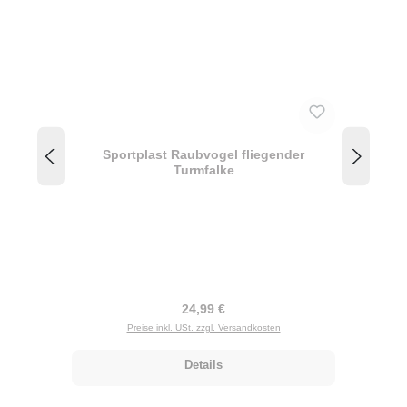
Sportplast Raubvogel fliegender
Turmfalke
Regulärer Preis:
24,99 €
Preise inkl. USt. zzgl. Versandkosten
Details