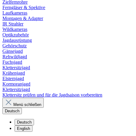
Zielfernrohre
Ferngläser & Spektive
Laufkameras
Montagen & Adapter
IR Strahler
Wildkameras
Optikzubehör
Jagdausrüstung
Gehörschutz
Gänsejagd
Rehwildjagd
Fuchsjagd
Klettersitzjagd
Krähenjagd
Elsternjagd
Kormoranjagd
Klettersitzjagd
Klettersitz prüfen und für die Jagdsaison vorbereiten
Menü schließen
Deutsch
Deutsch
English