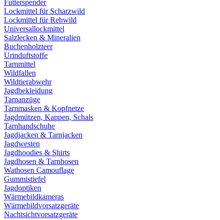
Futterspender
Lockmittel für Scharzwild
Lockmittel für Rehwild
Universallockmittel
Salzlecken & Mineralien
Buchenholzteer
Urinduftstoffe
Tarnmittel
Wildfallen
Wildtierabwehr
Jagdbekleidung
Tarnanzüge
Tarnmasken & Kopfnetze
Jagdmützen, Kappen, Schals
Tarnhandschuhe
Jagdjacken & Tarnjacken
Jagdwesten
Jagdhoodies & Shirts
Jagdhosen & Tarnhosen
Wathosen Camouflage
Gummistiefel
Jagdoptiken
Wärmebildkameras
Wärmebildvorsatzgeräte
Nachtsichtvorsatzgeräte