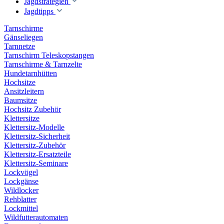
Jagdstrategien
Jagdtipps
Tarnschirme
Gänseliegen
Tarnnetze
Tarnschirm Teleskopstangen
Tarnschirme & Tarnzelte
Hundetarnhütten
Hochsitze
Ansitzleitern
Baumsitze
Hochsitz Zubehör
Klettersitze
Klettersitz-Modelle
Klettersitz-Sicherheit
Klettersitz-Zubehör
Klettersitz-Ersatzteile
Klettersitz-Seminare
Lockvögel
Lockgänse
Wildlocker
Rehblatter
Lockmittel
Wildfutterautomaten