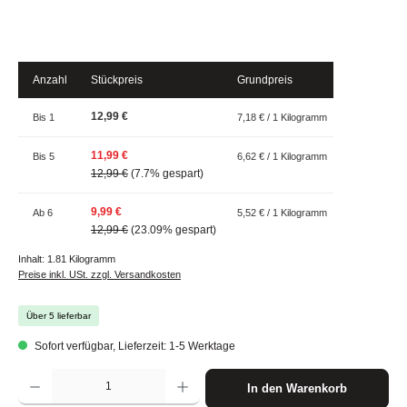
Anzahl
Stückpreis
Grundpreis
12,99 €
Bis
1
7,18 € / 1 Kilogramm
11,99 €
Bis
5
6,62 € / 1 Kilogramm
12,99 €
(7.7% gespart)
9,99 €
Ab
6
5,52 € / 1 Kilogramm
12,99 €
(23.09% gespart)
Inhalt:
1.81 Kilogramm
Preise inkl. USt. zzgl. Versandkosten
Über 5 lieferbar
Sofort verfügbar, Lieferzeit: 1-5 Werktage
Produkt Anzahl: Gib den gewünschten Wert ein oder benutze die Schaltflächen um die A
In den Warenkorb