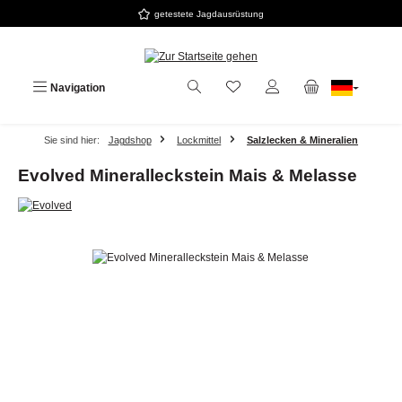
getestete Jagdausrüstung
Zum Hauptinhalt springen
Navigation
Sie sind hier:
Jagdshop
Lockmittel
Salzlecken & Mineralien
Evolved Mineralleckstein Mais & Melasse
Bildergalerie überspringen