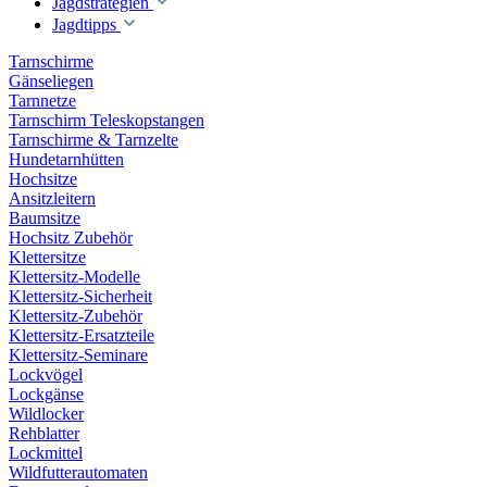
Jagdstrategien
Jagdtipps
Tarnschirme
Gänseliegen
Tarnnetze
Tarnschirm Teleskopstangen
Tarnschirme & Tarnzelte
Hundetarnhütten
Hochsitze
Ansitzleitern
Baumsitze
Hochsitz Zubehör
Klettersitze
Klettersitz-Modelle
Klettersitz-Sicherheit
Klettersitz-Zubehör
Klettersitz-Ersatzteile
Klettersitz-Seminare
Lockvögel
Lockgänse
Wildlocker
Rehblatter
Lockmittel
Wildfutterautomaten