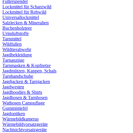
Futterspender
Lockmittel für Scharzwild
Lockmittel für Rehwild
Universallockmittel
Salzlecken & Mineralien
Buchenholzteer
Urinduftstoffe
Tarnmittel
Wildfallen
Wildtierabwehr
Jagdbekleidung
Tarnanzüge
Tarnmasken & Kopfnetze
Jagdmützen, Kappen, Schals
Tarnhandschuhe
Jagdjacken & Tarnjacken
Jagdwesten
Jagdhoodies & Shirts
Jagdhosen & Tarnhosen
Wathosen Camouflage
Gummistiefel
Jagdoptiken
Wärmebildkameras
Wärmebildvorsatzgeräte
Nachtsichtvorsatzgeräte