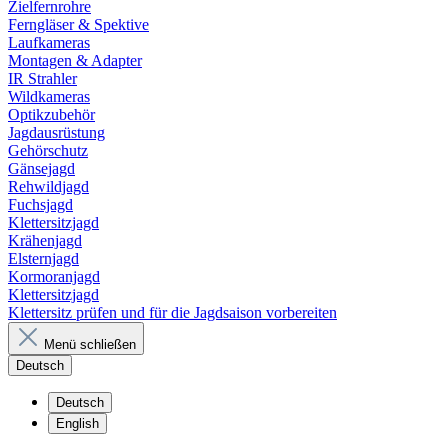
Zielfernrohre
Ferngläser & Spektive
Laufkameras
Montagen & Adapter
IR Strahler
Wildkameras
Optikzubehör
Jagdausrüstung
Gehörschutz
Gänsejagd
Rehwildjagd
Fuchsjagd
Klettersitzjagd
Krähenjagd
Elsternjagd
Kormoranjagd
Klettersitzjagd
Klettersitz prüfen und für die Jagdsaison vorbereiten
Menü schließen
Deutsch
Deutsch
English