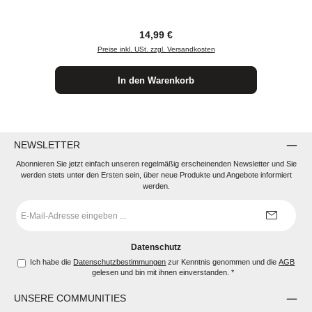
Regulärer Preis:
14,99 €
Preise inkl. USt. zzgl. Versandkosten
In den Warenkorb
NEWSLETTER
Abonnieren Sie jetzt einfach unseren regelmäßig erscheinenden Newsletter und Sie
werden stets unter den Ersten sein, über neue Produkte und Angebote informiert
werden.
E-
Mail-
Adresse
*
Datenschutz
Ich habe die
Datenschutzbestimmungen
zur Kenntnis genommen und die
AGB
gelesen und bin mit ihnen einverstanden.
*
UNSERE COMMUNITIES