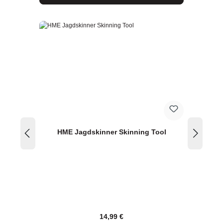
HME Jagdskinner Skinning Tool
Regulärer Preis:
14,99 €