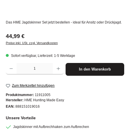
Das HME Jagdskinner Set jetzt bestellen - ideal für Ansitz oder Drückjagd.
Regulärer Preis:
44,99 €
Preise inkl. USt. zzgl. Versandkosten
Sofort verfügbar, Lieferzeit: 1-5 Werktage
Produkt Anzahl: Gib den gewünschten Wert ein oder benutze die Schaltflächen um die A
In den Warenkorb
Zum Merkzettel hinzufügen
Produktnummer:
11911005
Hersteller:
HME Hunting Made Easy
EAN:
888151019016
Unsere Vorteile
Jagdskinner mit Aufbrechhaken zum Aufbrechen