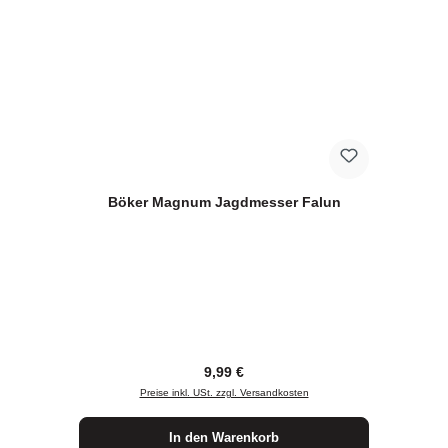
Böker Magnum Jagdmesser Falun
Regulärer Preis:
9,99 €
Preise inkl. USt. zzgl. Versandkosten
In den Warenkorb