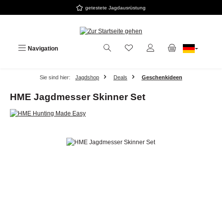
getestete Jagdausrüstung
Zum Hauptinhalt springen
Navigation
Sie sind hier:
Jagdshop
Deals
Geschenkideen
HME Jagdmesser Skinner Set
Bildergalerie überspringen