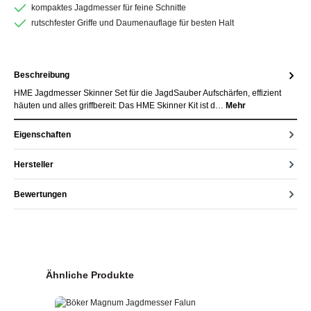
kompaktes Jagdmesser für feine Schnitte
rutschfester Griffe und Daumenauflage für besten Halt
Beschreibung
HME Jagdmesser Skinner Set für die JagdSauber Aufschärfen, effizient
häuten und alles griffbereit: Das HME Skinner Kit ist d…
Mehr
Eigenschaften
Hersteller
Bewertungen
Produktgalerie überspringen
Ähnliche Produkte