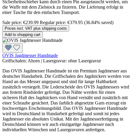
Sicherheitsschieber kann durch einen Pin ausgetauscht werden, um
die Waffe mit dem Zielstock zu fixieren. Die Lieferung erfolgt in
einer Tasche für den einfachen Transport.
Sale price:
€239.99
Regular price:
€379.95
(36.84% saved)
Prices incl. VAT plus shipping costs
Add to shopping cart
OVIS Jagdmesser Handmade
Griffschalen:
Ahorn
|
Lasergravur:
ohne Lasergravur
Das OVIS Jagdmesser Handmade ist ein Premium Jagdmesser aus
deutscher Handarbeit. Die Griffschalen des Jagdnickers werden von
Hand an das Messer angepasst und sind für lange Haltbarkeit
zusätzlich versiegelt. Die Lederscheide des OVIS Jagdmessers wird
aus festem Rindsleder gefertigt. Das Nähte werden für einen
sicheren Halt des Jagdnickers von Hand vernäht und zusätzlich mit
einer Schraube gesichert. Das farblich abgesetzte Garn erzeugt ein
hochwertiges Erscheinungsbild. Das OVIS Jagdmesser Handmade
wird in Deutschland in Handarbeit gefertigt und somit ist jedes
Jagdmesser ein absolutes Unikat. Mit der Jagdmesserfertigung in
Deutschland können wir auch einzigartige Jagdmesser nach
individuellen Wünschen und Lasergravuren anfertigen.