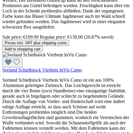
werden. Der drehbaren Gürtelclip kann an den verschiedenen
Positionen am Gürtel befestigen werden. Feuchtigkeit kann über ein
Loch in der Scheide problemlos abfließen. Dank der organgenen
Farbe kann das Blaser Ulitmate Jagdmesser auch im Wald schnell
wieder gefunden werden. Das Jagdmesser wird in einer eleganten
schwarzen Box ausgeliefert.
Sale price:
€109.99
Regular price:
€139.00
(20.87% saved)
Prices incl. VAT plus shipping costs
Add to shopping cart
Seeland Schießstock Vierbein InVis Camo
Seeland Schießstock Vierbein InVis Camo ist ein aus 100%
Aluminium gefertigter Zielstock. Das Leichtgewicht ist erreicht
durch die vier Beine (zwei Standbeine) eine einzigartige Stabilität,
gerade auch in hügeligem oder schlecht zu begehendem Gelände.
Durch die Auflage von Vorder- und Hinterschaft wird eine äußert
ruhige Auflage erreicht, so dass auch Schüsse auf weite
Entfernungen problemlos möglich sind.Die beiden
Gewehrauflageflächen sind gummiert, wodurch ein Verrutschen der
Waffe verhindert wird. Sowohl die Schaumstoffgriffe als auch der
Fußriemen können verstellt werden. Mit dem Fußriemen kann der