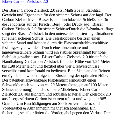
Blaser Carbon Zielstock 2.0
Der Blaser Carbon Zielstock 2.0 setzt Maßstäbe in Stabilität,
Gewicht und Ergonomie für den sicheren Schuss auf der Jagd. Der
Carbon Zielstock von Blaser ist ein durchdachter Schießstock für
die Jagdpraxis auf der Pirsch-, Berg-, oder Drückjagd. Blaser
Carbon Zielstock 2.0 für sichere SchüsseDurch die 2-Punkt-Auflage
sorgt der Blaser Zielstock in den unterschiedlichsten Jagdsituationen
für einen sicheren Schuss. Die Teleskopbeine besitzen einen
sicheren Stand und können durch die Elastomerdrehhverschlüsse
fest angezogen werden. Durch eine abnehmbare und
längenverstellbare Schnur wird ein stabiles Spreitsmaß für hohe
Stabilität gewährleistet. Blaser Carbon Zielstock 2.0 für einfache
HandhabungDer Carbon Zielstock ist in der Höhe von 1,24 Meter
bis 1,98 Meter leicht und flexibel über vier Drehverschlüsse
verstellbar und komfortabl zu bedienen. Eine Skala an den Beinen
ermöglicht die wiederholgenaue Einstellung der optimalen Höhe.
Der patentiert schwenkbare Pistolengriff ermöglicht einen
Schwenkbereich von von ca. 20 Metern (bezogen auf 100 Meter
Schussentfernung) und das saubere Mitziehen. Blaser Carbon
Zielstock 2.0 aus leichtem und robusten Material Der Zielstock 2.0
aus fasergestärktem Carbon ist extrem robust und wiegt nur 985
Gramm. Um Beschädigungen am Stock zu verhindern, sind
Vordergabel & Aufnahmepin magnetisch abnehmbar. Ein
Sicherungsschieber fixiert die Vordergabel gegen den Verlust. Der