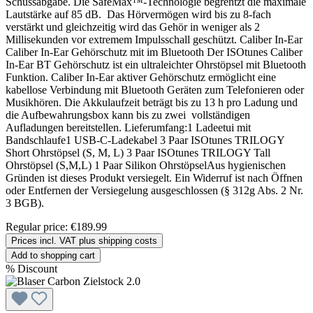
Schussabgabe. Die SafeMax™-Technologie begrentzt die maximale
Lautstärke auf 85 dB. Das Hörvermögen wird bis zu 8-fach
verstärkt und gleichzeitig wird das Gehör in weniger als 2
Millisekunden vor extremem Impulsschall geschützt. Caliber In-Ear
Caliber In-Ear Gehörschutz mit im Bluetooth Der ISOtunes Caliber
In-Ear BT Gehörschutz ist ein ultraleichter Ohrstöpsel mit Bluetooth
Funktion. Caliber In-Ear aktiver Gehörschutz ermöglicht eine
kabellose Verbindung mit Bluetooth Geräten zum Telefonieren oder
Musikhören. Die Akkulaufzeit beträgt bis zu 13 h pro Ladung und
die Aufbewahrungsbox kann bis zu zwei vollständigen
Aufladungen bereitstellen. Lieferumfang:1 Ladeetui mit
Bandschlaufe1 USB-C-Ladekabel 3 Paar ISOtunes TRILOGY
Short Ohrstöpsel (S, M, L) 3 Paar ISOtunes TRILOGY Tall
Ohrstöpsel (S,M,L) 1 Paar Silikon OhrstöpselAus hygienischen
Gründen ist dieses Produkt versiegelt. Ein Widerruf ist nach Öffnen
oder Entfernen der Versiegelung ausgeschlossen (§ 312g Abs. 2 Nr.
3 BGB).
Regular price:
€189.99
Prices incl. VAT plus shipping costs
Add to shopping cart
%
Discount