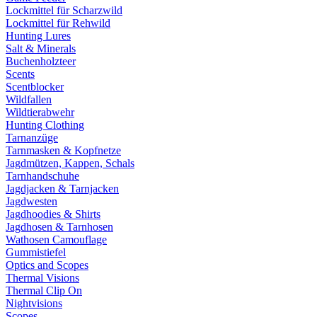
Lockmittel für Scharzwild
Lockmittel für Rehwild
Hunting Lures
Salt & Minerals
Buchenholzteer
Scents
Scentblocker
Wildfallen
Wildtierabwehr
Hunting Clothing
Tarnanzüge
Tarnmasken & Kopfnetze
Jagdmützen, Kappen, Schals
Tarnhandschuhe
Jagdjacken & Tarnjacken
Jagdwesten
Jagdhoodies & Shirts
Jagdhosen & Tarnhosen
Wathosen Camouflage
Gummistiefel
Optics and Scopes
Thermal Visions
Thermal Clip On
Nightvisions
Scopes