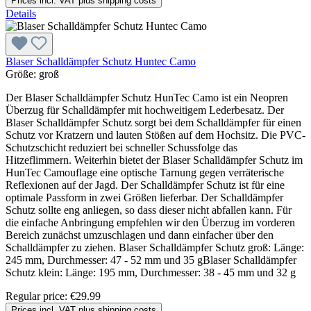
Prices incl. VAT plus shipping costs
Details
Blaser Schalldämpfer Schutz Huntec Camo
Größe:
groß
Der Blaser Schalldämpfer Schutz HunTec Camo ist ein Neopren
Überzug für Schalldämpfer mit hochweitigem Lederbesatz. Der
Blaser Schalldämpfer Schutz sorgt bei dem Schalldämpfer für einen
Schutz vor Kratzern und lauten Stößen auf dem Hochsitz. Die PVC-
Schutzschicht reduziert bei schneller Schussfolge das
Hitzeflimmern. Weiterhin bietet der Blaser Schalldämpfer Schutz im
HunTec Camouflage eine optische Tarnung gegen verräterische
Reflexionen auf der Jagd. Der Schalldämpfer Schutz ist für eine
optimale Passform in zwei Größen lieferbar. Der Schalldämpfer
Schutz sollte eng anliegen, so dass dieser nicht abfallen kann. Für
die einfache Anbringung empfehlen wir den Überzug im vorderen
Bereich zunächst umzuschlagen und dann einfacher über den
Schalldämpfer zu ziehen. Blaser Schalldämpfer Schutz groß: Länge:
245 mm, Durchmesser: 47 - 52 mm und 35 gBlaser Schalldämpfer
Schutz klein: Länge: 195 mm, Durchmesser: 38 - 45 mm und 32 g
Regular price:
€29.99
Prices incl. VAT plus shipping costs