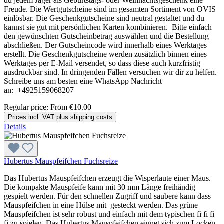
du jedem Jäger als Geburtstags- oder Weihnachtsgeschenk eine
Freude. Die Wertgutscheine sind im gesamten Sortiment von OVIS
einlösbar. Die Geschenkgutscheine sind neutral gestaltet und du
kannst sie gut mit persönlichen Karten kombinieren. Bitte einfach
den gewünschten Gutscheinbetrag auswählen und die Bestellung
abschließen. Der Gutscheincode wird innerhalb eines Werktages
erstellt. Die Geschenkgutscheine werden zusätzlich binnen eines
Werktages per E-Mail versendet, so dass diese auch kurzfristig
ausdruckbar sind. In dringenden Fällen versuchen wir dir zu helfen.
Schreibe uns am besten eine WhatsApp Nachricht
an: +4925159068207
Regular price:
From
€10.00
Prices incl. VAT plus shipping costs
Details
Hubertus Mauspfeifchen Fuchsreize
Das Hubertus Mauspfeifchen erzeugt die Wisperlaute einer Maus.
Die kompakte Mauspfeife kann mit 30 mm Länge freihändig
gespielt werden. Für den schnellen Zugriff und saubere kann dass
Mauspfeifchen in eine Hülse mit gesteckt werden. Das grüne
Mauspfeifchen ist sehr robust und einfach mit dem typischen fi fi fi
fi zu spielen. Das Hubertus Mauspfeifchen eignet sich zum Locken