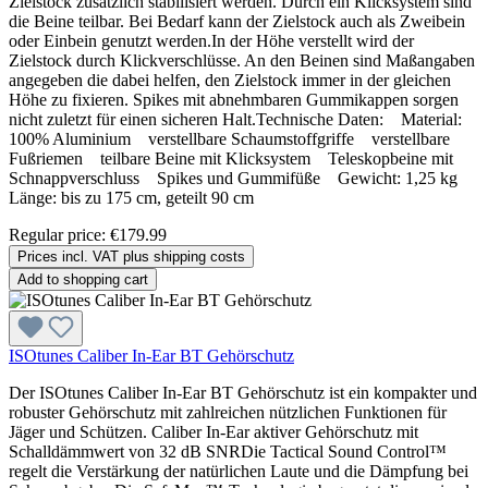
Zielstock zusätzlich stabilisiert werden. Durch ein Klicksystem sind
die Beine teilbar. Bei Bedarf kann der Zielstock auch als Zweibein
oder Einbein genutzt werden.In der Höhe verstellt wird der
Zielstock durch Klickverschlüsse. An den Beinen sind Maßangaben
angegeben die dabei helfen, den Zielstock immer in der gleichen
Höhe zu fixieren. Spikes mit abnehmbaren Gummikappen sorgen
nicht zuletzt für einen sicheren Halt.Technische Daten: Material:
100% Aluminium verstellbare Schaumstoffgriffe verstellbare
Fußriemen teilbare Beine mit Klicksystem Teleskopbeine mit
Schnappverschluss Spikes und Gummifüße Gewicht: 1,25 kg
Länge: bis zu 175 cm, geteilt 90 cm
Regular price:
€179.99
Prices incl. VAT plus shipping costs
Add to shopping cart
ISOtunes Caliber In-Ear BT Gehörschutz
Der ISOtunes Caliber In-Ear BT Gehörschutz ist ein kompakter und
robuster Gehörschutz mit zahlreichen nützlichen Funktionen für
Jäger und Schützen. Caliber In-Ear aktiver Gehörschutz mit
Schalldämmwert von 32 dB SNRDie Tactical Sound Control™
regelt die Verstärkung der natürlichen Laute und die Dämpfung bei