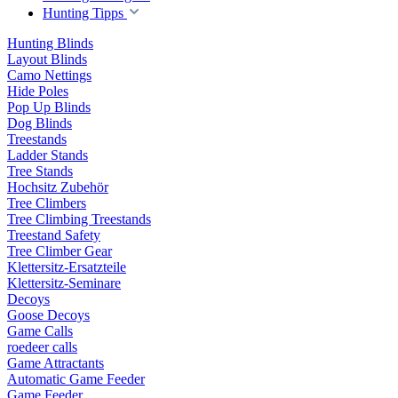
Hunting Tipps
Hunting Blinds
Layout Blinds
Camo Nettings
Hide Poles
Pop Up Blinds
Dog Blinds
Treestands
Ladder Stands
Tree Stands
Hochsitz Zubehör
Tree Climbers
Tree Climbing Treestands
Treestand Safety
Tree Climber Gear
Klettersitz-Ersatzteile
Klettersitz-Seminare
Decoys
Goose Decoys
Game Calls
roedeer calls
Game Attractants
Automatic Game Feeder
Game Feeder