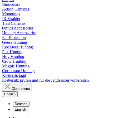
Binoculars
Action Cameras
Mountings
IR Strahler
Trail Cameras
Optics Accessories
Hunting Accessories
Ear Protection
Geese Hunting
Roe Deer Hunting
Fox Hunting
Hog Hunting
Crow Hunting
Magpie Hunting
Cormorant Hunting
Klettersitzjagd
Klettersitz prüfen und für die Jagdsaison vorbereiten
Close menu
English
Deutsch
English