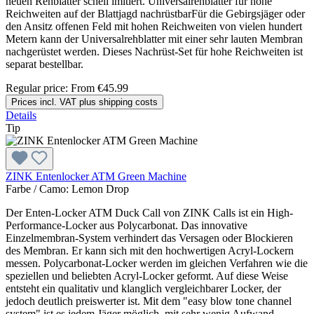
neuen Rehblatter schell imitiert. Universalrehblatter für hohe
Reichweiten auf der Blattjagd nachrüstbarFür die Gebirgsjäger oder
den Ansitz offenen Feld mit hohen Reichweiten von vielen hundert
Metern kann der Universalrehblatter mit einer sehr lauten Membran
nachgerüstet werden. Dieses Nachrüst-Set für hohe Reichweiten ist
separat bestellbar.
Regular price:
From
€45.99
Prices incl. VAT plus shipping costs
Details
Tip
ZINK Entenlocker ATM Green Machine
Farbe / Camo:
Lemon Drop
Der Enten-Locker ATM Duck Call von ZINK Calls ist ein High-
Performance-Locker aus Polycarbonat. Das innovative
Einzelmembran-System verhindert das Versagen oder Blockieren
des Membran. Er kann sich mit den hochwertigen Acryl-Lockern
messen. Polycarbonat-Locker werden im gleichen Verfahren wie die
speziellen und beliebten Acryl-Locker geformt. Auf diese Weise
entsteht ein qualitativ und klanglich vergleichbarer Locker, der
jedoch deutlich preiswerter ist. Mit dem "easy blow tone channel
system" ist es jedem Jäger möglich, mit sehr wenig Aufwand