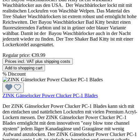
Waschbärlocker aus den USA. Der Waschbärlocker lockt mit mit
realistischen Lockrufen von Waschbär Welpen. Das Material des
Tree Shaker Waschbärlockers ist extrem robust und ermöglicht hohe
Reichweiten. Der Bayou Waschbärlocker Bad Kitty besitzt einen
fluoreszierenden Farbton und ist in grüner oder blauer Variante
wählbar. Damit ist der Bayou Waschbärlocker auch in der Nacht
jederzeit wieder zu finden. Der Tree Shaker Bad Kitty ist mit einer
Lockerkordel ausgestattet.
Regular price:
€39.99
Prices incl. VAT plus shipping costs
Add to shopping cart
%
Discount
ZINK Gänselocker Power Clucker PC-1 Blades
Der ZINK Gänselocker Power Clucker PC-1 Blades kann sich mit
den einfachen und natürlichen Lockrufen mit vielen Premium Acryl-
Lockern messen. Der ZINK Gänselocker Power Clucker PC-1
Blades ermöglicht mit dem innovativen "easy blow tone channel
stystem" jedem Jäger Kanadagänse und Graugänse mit wenig
Aufwand anzulocken. Der ZINK Gänselocker Power Clucker PC-1
benötigt wenig Luft, ist einfach zu bespielen und erzeugt scharfe