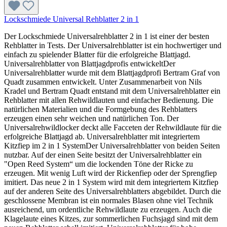
Lockschmiede Universal Rehblatter 2 in 1
Der Lockschmiede Universalrehblatter 2 in 1 ist einer der besten
Rehblatter in Tests. Der Universalrehblatter ist ein hochwertiger und
einfach zu spielender Blatter für die erfolgreiche Blattjagd.
Universalrehblatter von Blattjagdprofis entwickeltDer
Universalrehblatter wurde mit dem Blattjagdprofi Bertram Graf von
Quadt zusammen entwickelt. Unter Zusammenarbeit von Nils
Kradel und Bertram Quadt entstand mit dem Universalrehblatter ein
Rehblatter mit allen Rehwildlauten und einfacher Bedienung. Die
natürlichen Materialien und die Formgebung des Rehblatters
erzeugen einen sehr weichen und natürlichen Ton. Der
Universalrehwildlocker deckt alle Facceten der Rehwildlaute für die
erfolgreiche Blattjagd ab. Universalrehblatter mit integriertem
Kitzfiep im 2 in 1 SystemDer Universalrehblatter von beiden Seiten
nutzbar. Auf der einen Seite besitzt der Universalrehblatter ein
"Open Reed System“ um die lockenden Töne der Ricke zu
erzeugen. Mit wenig Luft wird der Rickenfiep oder der Sprengfiep
imitiert. Das neue 2 in 1 System wird mit dem integriertem Kitzfiep
auf der anderen Seite des Universalrehblatters abgebildet. Durch die
geschlossene Membran ist ein normales Blasen ohne viel Technik
ausreichend, um ordentliche Rehwildlaute zu erzeugen. Auch die
Klagelaute eines Kitzes, zur sommerlichen Fuchsjagd sind mit dem