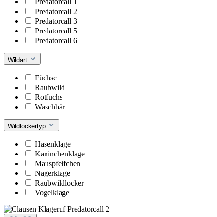
Predatorcall 1
Predatorcall 2
Predatorcall 3
Predatorcall 5
Predatorcall 6
Wildart
Füchse
Raubwild
Rotfuchs
Waschbär
Wildlockertyp
Hasenklage
Kaninchenklage
Mauspfeifchen
Nagerklage
Raubwildlocker
Vogelklage