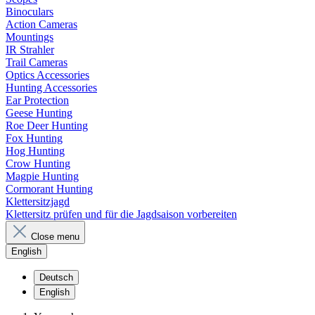
Binoculars
Action Cameras
Mountings
IR Strahler
Trail Cameras
Optics Accessories
Hunting Accessories
Ear Protection
Geese Hunting
Roe Deer Hunting
Fox Hunting
Hog Hunting
Crow Hunting
Magpie Hunting
Cormorant Hunting
Klettersitzjagd
Klettersitz prüfen und für die Jagdsaison vorbereiten
Close menu
English
Deutsch
English