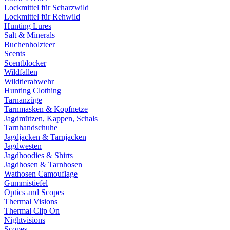
Lockmittel für Scharzwild
Lockmittel für Rehwild
Hunting Lures
Salt & Minerals
Buchenholzteer
Scents
Scentblocker
Wildfallen
Wildtierabwehr
Hunting Clothing
Tarnanzüge
Tarnmasken & Kopfnetze
Jagdmützen, Kappen, Schals
Tarnhandschuhe
Jagdjacken & Tarnjacken
Jagdwesten
Jagdhoodies & Shirts
Jagdhosen & Tarnhosen
Wathosen Camouflage
Gummistiefel
Optics and Scopes
Thermal Visions
Thermal Clip On
Nightvisions
Scopes