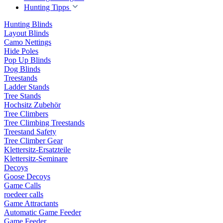
Hunting Tipps
Hunting Blinds
Layout Blinds
Camo Nettings
Hide Poles
Pop Up Blinds
Dog Blinds
Treestands
Ladder Stands
Tree Stands
Hochsitz Zubehör
Tree Climbers
Tree Climbing Treestands
Treestand Safety
Tree Climber Gear
Klettersitz-Ersatzteile
Klettersitz-Seminare
Decoys
Goose Decoys
Game Calls
roedeer calls
Game Attractants
Automatic Game Feeder
Game Feeder