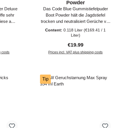
Powder
er Deluxe
Das Code Blue Gummistiefelpuder
ffe sehr
Boot Powder hält die Jagdstiefel
diese auf
trocken und neutralisiert Gerüche vor
 Deluxe
der Entstehung. Das Stiefelpulver ist
Content:
0.118 Liter
(€169.41 / 1
ch an
in einer praktischen Schüttelflasche
Liter)
efestigt
enthalten und wird vor dem Tragen in
ice:
Regular price:
€19.99
lichen
den Jagdstiefeln verteilt. Nach der
 kommen.
g costs
Jagd hilft das Gummistiefelpuder die
Prices incl. VAT plus shipping costs
Jagdstiefel zu trocknen. Das Code
art
Add to shopping cart
Blue Gummistiefelpuder kann auch
zur Neutralisierung von Gerüchen in
Jagdboxen genutzt werden.
Tip