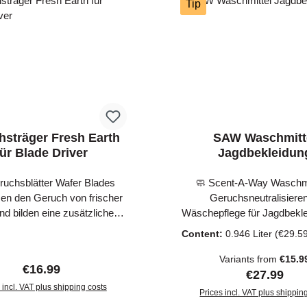
leichter Luftbewegung immer
Tip
die Luftströmung an. Die
e weiße Flasse kann in der
eicht verstaut und auch auf
aldboden schnell wieder
gefunden werden.
hsträger Fresh Earth
SAW Waschmitt
für Blade Driver
Jagdbekleidun
ruchsblätter Wafer Blades
🧼 Scent-A-Way Waschmi
en den Geruch von frischer
Geruchsneutralisiere
nd bilden eine zusätzliche
Wäschepflege für Jagdbekl
iere um den Anwendungsort.
eine erfolgreiche Jagd zählt
Content:
0.946 Liter
(€29.59
ibt der Jäger deutlich länger
Tarnung im Gelände – auc
kt und ist deutlich näher am
Kleidung muss geruchsfrei 
Variants from
€15.9
Regular price:
€16.99
 Wafer Blades sind für die
dem Scent-A-Way Waschmi
Regular pri
€27.99
ung mit dem Blade Driver
 incl. VAT plus shipping costs
Hunter’s Specialties entfe
Prices incl. VAT plus shippin
egt und bieten eine höhere
effektiv menschliche Ge