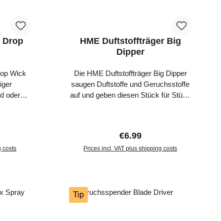
r Drop
HME Duftstoffträger Big
Dipper
rop Wick
Die HME Duftstoffträger Big Dipper
iger
saugen Duftstoffe und Geruchsstoffe
gd oder
auf und geben diesen Stück für Stück
ezielle
an die Umgebung ab. Die
 kann
Duftstoffträger lassen sich einfach mit
ick Green
Clip an der beiligenden Kordel
ice:
Regular price:
€6.99
rden, so
befestigen und verlängern die
g costs
eine
Prices incl. VAT plus shipping costs
Wirksamkeit von Lock- oder
he nach
Vergrämungsmitteln. Im Lieferumfang
art
Add to shopping cart
infache
befinden sich je 3 Duftstoffträger und
toffträger
eine Kordel zur einfachen
aken am
Befestigung.
Tip
rbe macht
Wildarten