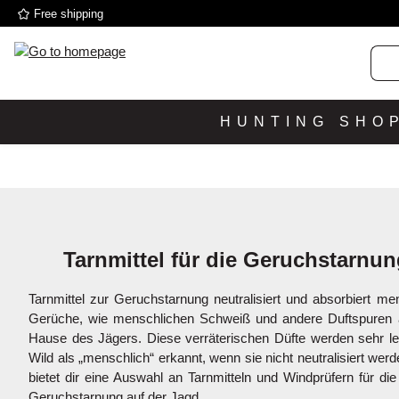
Free shipping
p to main content
Skip to search
Skip to main navigation
HUNTING SHO
Tarnmittel für die Geruchstarnu
Tarnmittel zur Geruchstarnung neutralisiert und absorbiert me
Gerüche, wie menschlichen Schweiß und andere Duftspuren
Hause des Jägers. Diese verräterischen Düfte werden sehr l
Wild als „menschlich“ erkannt, wenn sie nicht neutralisiert wer
bietet dir eine Auswahl an Tarnmitteln und Windprüfern für die
Geruchstarnung auf der Jagd.