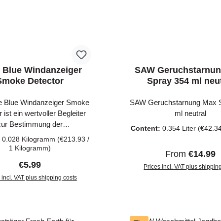
en schnell wieder gefunden
unauffällig. Im Lieferumfang
werden.
sich 3 Duftstoffträger Dr
Green.
 Blue Windanzeiger
SAW Geruchstarnu
Smoke Detector
Spray 354 ml neu
e Blue Windanzeiger Smoke
SAW Geruchstarnung Max 
 ist ein wertvoller Begleiter
ml neutral
zur Bestimmung der
Content:
0.354 Liter
(€42.34
ltnisse auf der Jagd. Durch
:
0.028 Kilogramm
(€213.93 /
stäuben des weißen Pulvers
1 Kilogramm)
Regular price:
From
€14.99
e Windrichtung zuverlässig
Regular price:
€5.99
mt werden. Der Code Blue
Prices incl. VAT plus shippin
nzeiger Smoke Detector
 incl. VAT plus shipping costs
 die Windrichtung auch bei
d to shopping cart
n Lichtverhältnissen einfach
ell. Das feine Pulver zeigt