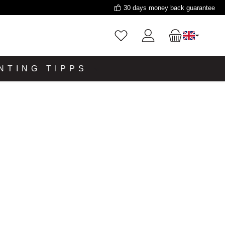
30 days money back guarantee
NTING TIPPS