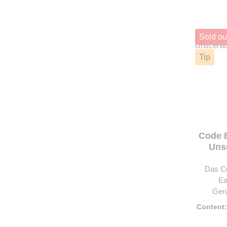
Reich
Ad
Geruch
Geruc
Sold ou
einzeln v
mit der 
Tip
Ast g
Blade-Duf
den Vorr
Inklusiv
Sic
Code 
Uns
Das C
Ea
Geru
Jagdbekl
Content
Die Mole
greifen 