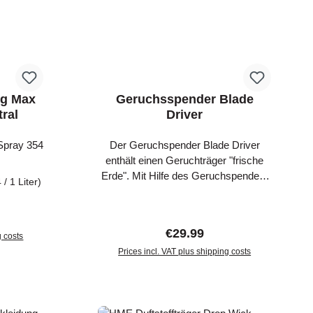
 befinden
op Wick
ng Max
Geruchsspender Blade
tral
Driver
Spray 354
Der Geruchspender Blade Driver
enthält einen Geruchträger "frische
Erde". Mit Hilfe des Geruchspenders
 / 1 Liter)
werden unnatürliche Gerüche getarnt
oder das Wild angelockt. Ein kleiner
Motor dreht die Geruchsträger mit
Regular price:
€29.99
g costs
hoher Drehzahl, um den Geruch
effizient und weiträumig zu verteilen.
Prices incl. VAT plus shipping costs
Mit Hilfe des Umhängebands können
Add to shopping cart
Sie das Gerät in einen Tarnstand oder
von einem nahe gelegenen Ast