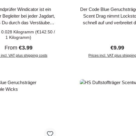
dprüfer Windicator ist ein
Der Code Blue Geruchsträg
r Begleiter bei jeder Jagdart,
Scent Drag nimmt Locksto
 Du durch das Verstäuben
schnell auf und verbreitet 
en Pulvers die Windrichtung
große Entfernungen. Der
:
0.028 Kilogramm
(€142.50 /
er Jagd sofort ausmachen
Scent Drag kann einfa
1 Kilogramm)
 Mit Hilfe des Windicators
Hochsitzen oder Bäumen b
Regular price:
Regular pr
From
€3.99
€9.99
ch die Windrichtung auch bei
werden ohne mit mensch
n Lichtverhältnissen einfach
 incl. VAT plus shipping costs
Gerüchen in Kontakt zu
Prices incl. VAT plus shippin
nell bestimmen. Das feine
Add to shopping c
igt bei nicht wahrnehmbaren
mer noch die Luftströmung
k des gelben Färbung kann
he des Windicators auch auf
ldboden schneller wieder
gefunden werden.