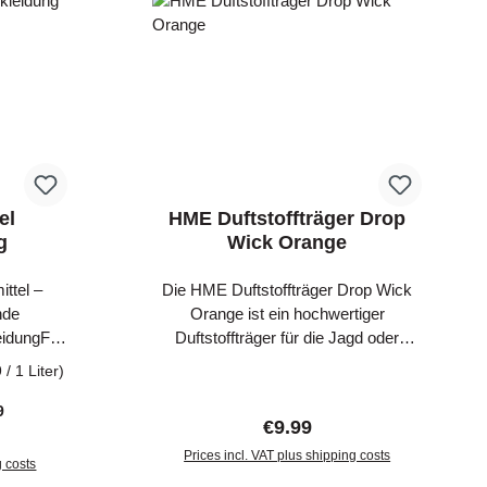
hängen. Der Geruchsspender Der
Geruchspender läuft auf zwei AA-
Batterien (nicht im Lieferumfang
enthalten).
el
HME Duftstoffträger Drop
g
Wick Orange
ttel –
Die HME Duftstoffträger Drop Wick
nde
Orange ist ein hochwertiger
eidungFür
Duftstoffträger für die Jagd oder
 nicht nur
Vergrämung. Durch die spezielle
 / 1 Liter)
h deine
Bauweise mit Dichtung kann
sein. Mit
der Duftstoffträger Drop Wick Orange
9
Regular price:
€9.99
ttel von
ce:
luftdicht verschlossen werden, so
rnst du
Prices incl. VAT plus shipping costs
dass beim Transport eine
g costs
rüche,
Flüssigkeiten oder Gerüche nach