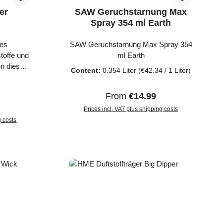
er
SAW Geruchstarnung Max
Spray 354 ml Earth
ies
SAW Geruchstarnung Max Spray 354
stoffe und
ml Earth
en diesen
Content:
0.354 Liter
(€42.34 / 1 Liter)
an die
ffträger
Regular price:
From
€14.99
igen und
ice:
 von Lock-
Prices incl. VAT plus shipping costs
g costs
n. Im
ch je 8
art