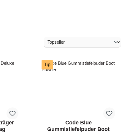
Tip
träger
Code Blue
ag
Gummistiefelpuder Boot