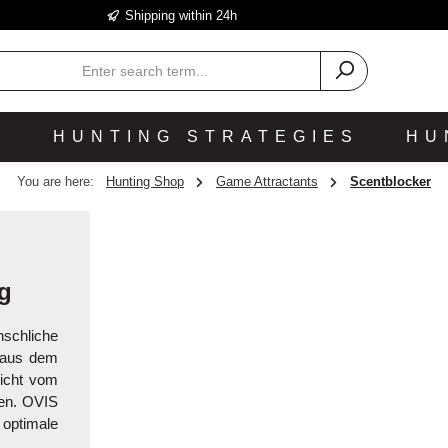
Shipping within 24h
P
HUNTING STRATEGIES
HU
You are here:
Hunting Shop
Game Attractants
Scentblocker
ng
nschliche
 aus dem
eicht vom
den. OVIS
 optimale