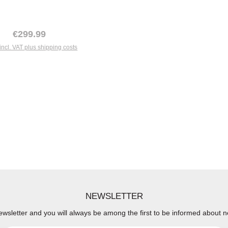
Regular price:
€299.99
incl. VAT plus shipping costs
NEWSLETTER
ewsletter and you will always be among the first to be informed about 