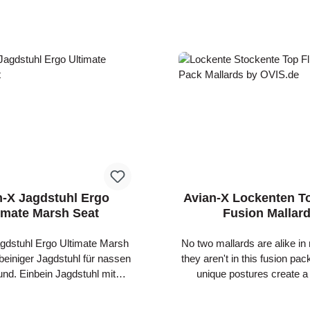
n-X Jagdstuhl Ergo
Avian-X Lockenten To
imate Marsh Seat
Fusion Mallar
gdstuhl Ergo Ultimate Marsh
No two mallards are alike in
nbeiniger Jagdstuhl für nassen
they aren't in this fusion pack
und. Einbein Jagdstuhl mit
unique postures create a
r Ultimate Marsh
depiction of the natural be
tet mit dem ergonomischen
mallards over water. Ultra-rea