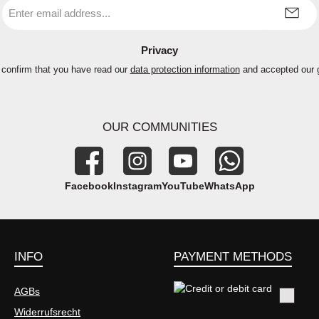
Email
address
*
Privacy
 confirm that you have read our
data protection information
and accepted our
OUR COMMUNITIES
Facebook
Instagram
YouTube
WhatsApp
INFO
PAYMENT METHODS
AGBs
Widerrufsrecht