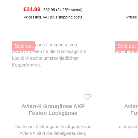
Mallard Lanyard ist eine robuste
Sitzteil
Sale price:
Regular price:
€24.99
€32.99
(24.25% saved)
geflochtene Lockerkordel mit einem
ermöglicht
Entenschädel als Abschluss.
Prices incl. VAT plus shipping costs
rechts e
Prices 
Jagdstuhl 
Add to shopping cart
bis 76 c
optimal f
feuchtem U
Sold out
Sold out
tief in de
die drei 
zusätz
Jagdsitze
über Splint
Höhe angep
bes
P
Avian-X Graugänse AXP
Avia
Fusion Lockgänse
Fu
Die Avian-X Graugans Lockgänse von
Lockgänse
Avian-X sind die detailgetreusten,