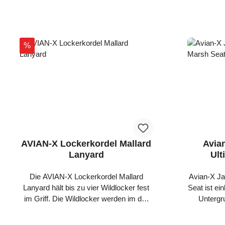
Discount
%
AVIAN-X Lockerkordel Mallard
Avia
Lanyard
Ult
Die AVIAN-X Lockerkordel Mallard
Avian-X Ja
Lanyard hält bis zu vier Wildlocker fest
Seat ist ei
im Griff. Die Wildlocker werden im der
Untergr
Lockerkordel eingelegt und die Schlaufe
bequemen Sitzteil De
festgezogen. Die AVIAN-X Lockerkordel
Seat bie