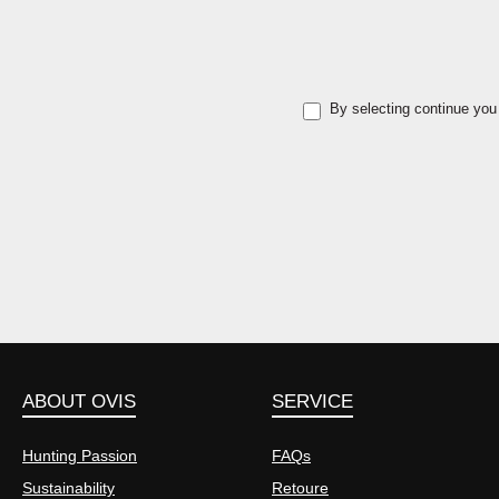
Risse bilden und wenig wiegen. Ein
weiterer Vorteil ist, dass die Lockgänse
auch bei frostigen Temperaturen
verwendet werden können, indem Eis
By selecting continue you
oder Schnee mit einem leichten Druck
von Lockvögeln entfernt werden kann.
Avian-X Graugänse sind mit der
revolutionären, stumpfen UV-Farbe
bemalt, so dass die Vollkörper
Graugänse nicht reflektieren. Weiterhin
haftet diese Farbe extrem, so dass ein
Abplatzen der Farbe wie bei billigen
Lockvögeln nicht vorkommt. Somit ist
die altbekannte Beflockung dieser
Lockgänse nicht mehr notwendig. Der
Avian-X Greylag Fusion 6-er Pack
ABOUT OVIS
SERVICE
besteht aus: - einen Wächter - zwei
ziehende und - drei äsende Graugänse
Hunting Passion
FAQs
- sechs Erdspießen - einer Tragetasche
Sustainability
mit Fach für die Erdspieße
Retoure