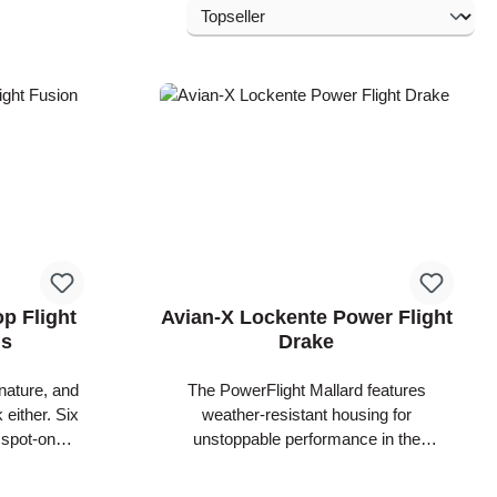
p Flight
Avian-X Lockente Power Flight
ds
Drake
 nature, and
The PowerFlight Mallard features
 either. Six
weather-resistant housing for
 spot-on
unstoppable performance in the
havior of
harshest conditions - even 30 mph
listic paint
winds. Its lithium-ion battery runs for up