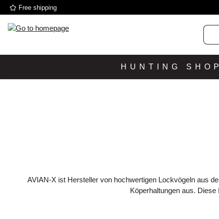
Free shipping
p to main content
Skip to search
Skip to main navigation
HUNTING SHO
AVIAN-X ist Hersteller von hochwertigen Lockvögeln aus d
Köperhaltungen aus. Diese 