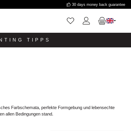
30 days money back guarantee
NTING TIPPS
tisches Farbschemata, perfekte Formgebung und lebensechte
en allen Bedingungen stand.