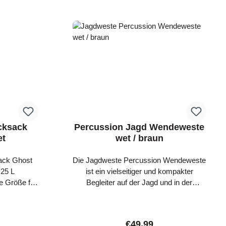
cksack
Percussion Jagd Wendeweste
et
wet / braun
ack Ghost
Die Jagdweste Percussion Wendeweste
 25 L
ist ein vielseitiger und kompakter
e Größe für
Begleiter auf der Jagd und in der
sitzt zwei
Freizeit. Diese warme Steppweste lässt
 um die
sich je nach Witterung unter oder auch
tung zu
über anderer Kleidung tragen. Auf der
ice:
Regular price:
€49.99