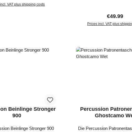
incl. VAT plus shipping costs
und Verstärkungen an den Sc
einen besseren Tragekomfo
Regular pr
€49.99
zwei großen Außentasc
Druckknopf verfügt die Jag
Prices incl. VAT plus shippi
18 Schlaufen für Schrotpat
d to shopping cart
Add to shopping c
dem Ring für Hühnergalgen 
großen Hasentasche ka
Jagdbeute direkt verstaut w
Jagdweste ist mit dem Ta
Ghostcamo Forest gut g
on Beinlinge Stronger
Percussion Patrone
900
Ghostcamo W
sion Beinlinge Stronger 900
Die Percussion Patronenta