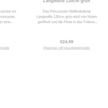
Langwaffe 130cm grün
ussion ist
Das Percussion Waffenfutteral
amomuster.
Langwaffe 130cm grün wird von hinten
zt eine
geöffnet und die Flinte in das Futteral
nd einen
eingeführt.
hluss für
enfutteral
ice:
Regular price:
€24.99
ragegriff,
wie einer
ng costs
Prices incl. VAT plus shipping costs
tattet.
ster