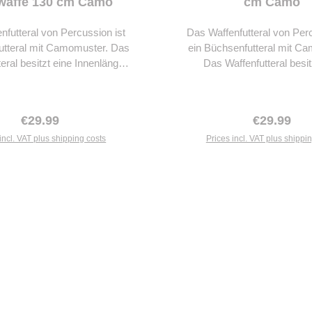
waffe 130 cm Camo
cm Camo
nfutteral von Percussion ist
Das Waffenfutteral von Perc
nfutteral mit Camomuster. Das
ein Büchsenfutteral mit C
eral besitzt eine Innenlänge
Das Waffenfutteral besit
m und einen stabilen Doppel
Innenlänge von 125 cm u
hluss für Zahlenschlösser.
stabilen Doppel Reißversc
ntenfutteral ist mit einem
Zahlenschlösser. Das Büchs
Regular price:
Regular pr
€29.99
€29.99
m Tragegriff, verstellbarem
ist mit einem umlaufendem T
sowie einer Aufhängeschlaufe
incl. VAT plus shipping costs
verstellbarem Tragegurt so
Prices incl. VAT plus shippi
et. Material: 100% Polyester
Aufhängeschlaufe ausges
Material: 100% Polye