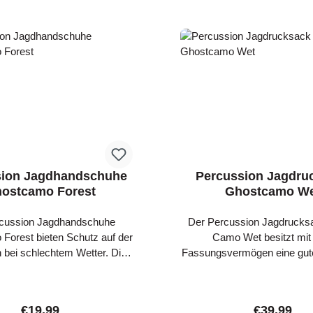
sion Jagdhandschuhe
Percussion Jagdru
ostcamo Forest
Ghostcamo W
rcussion Jagdhandschuhe
Der Percussion Jagdrucks
Forest bieten Schutz auf der
Camo Wet besitzt mit
 bei schlechtem Wetter. Die
Fassungsvermögen eine gut
chuhe besitzen rutschfeste
Jagd. Der Jagdrucksack be
uf der Handinnenfläche und
Reißverschlusstaschen
n, so dass ein sicherer Griff
wesentliche Jagdausrüs
Regular price:
Regular pr
€19.99
€39.99