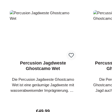
Percusion Jagdweste
Percus
Ghostcamo Wet
Gh
Die Percusion Jagdweste Ghostcamo
Die Pe
Wet ist eine geräumige Jagdweste mit
Ghostcamo 
wasserabweisender Imprägnierung. Die
Jagd auch
Jagdweste besitzt zwei Innentaschen
Jagdhands
und Verstärkungen an den Schultern für
Besätze a
einen besseren Tragekomfort. Neben
den Finger
Regular price:
€49.99