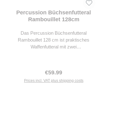
Percussion Büchsenfutteral
Rambouillet 128cm
Das Percussion Büchsenfutteral
Rambouillet 128 cm ist praktisches
Waffenfutteral mit zwei
Außentaschen. Canvas 65 % Polyester,
35 % Baumwolle, Polyvinylchlorid-
Beschichtung. Einsätze aus 100 %
Regular price:
€59.99
Polyurethan. Innenfutter aus 100 %
Polyester. Hochdichter Schaumstoff mit
Prices incl. VAT plus shipping costs
einer Dicke von 2 cm. Breiter Riemen
zum Tragen über dem Körper. Ösen für
sicheren Verschluss. Doppelter
Reißverschluss