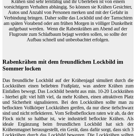
Krähen sind sehr lernfähig und ihr Überleben ist von einem
vorsichtigem Verhalten abhängig. So können sie Krähen Gesichter,
Autos und Anzahl von Personen merken und mit der Gefahr in
Verbindung bringen. Daher sollte das Lockbild und der Tarnschirm
am späten Vorabend oder am frühen Morgen in völliger Dunkelheit
aufgebaut werden. Wenn die Rabenkrähen am Abend auf der
Flugroute zum Schlafbaum bejagt werden sollen, so sollte der
Aufbau schnell und unbeobachtet erfolgen.
Rabenkrähen mit dem freundlichen Lockbild im
Sommer locken
Das freundliche Lockbild auf der Krähenjagd simuliert durch die
Lockkrähen einen beliebten Fraßplatz, was andere Krähen zum
Einfallen bewegt. Das Lockbild besteht aus min. 10-20 Lockkrähen
- hierbei gilt: viel hilft viel, da mehr Krähen, einen attraktiven Platz
und Sicherheit signalisieren. Bei den Lockkrähen sollte man zu
beflockten Vollkörper Lockkrähen greifen, da nur diese tiefschwarz
sind und nicht reflektieren. Vom Selbstbeflocken raten wir ab, da der
Flock nicht so haltbar ist, wie industriell beflockte Krähen. Als
ideale Ergänzung beim freundlichen Lockbild hat sich der
Krähenmagnet herausgestellt, ein Gerät, dass dafür sorgt, dass sich 3
Lockkrähen durch das Lockbild bewegen. Die Lockkrähen sollten