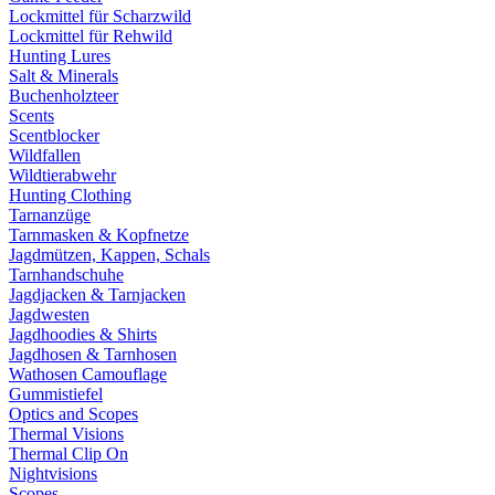
Lockmittel für Scharzwild
Lockmittel für Rehwild
Hunting Lures
Salt & Minerals
Buchenholzteer
Scents
Scentblocker
Wildfallen
Wildtierabwehr
Hunting Clothing
Tarnanzüge
Tarnmasken & Kopfnetze
Jagdmützen, Kappen, Schals
Tarnhandschuhe
Jagdjacken & Tarnjacken
Jagdwesten
Jagdhoodies & Shirts
Jagdhosen & Tarnhosen
Wathosen Camouflage
Gummistiefel
Optics and Scopes
Thermal Visions
Thermal Clip On
Nightvisions
Scopes