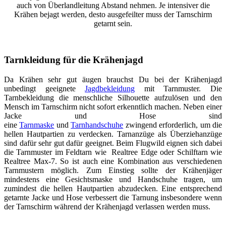
auch von Überlandleitung Abstand nehmen. Je intensiver die
Krähen bejagt werden, desto ausgefeilter muss der Tarnschirm
getarnt sein.
Tarnkleidung für die Krähenjagd
Da Krähen sehr gut äugen brauchst Du bei der Krähenjagd
unbedingt geeignete
Jagdbekleidung
mit Tarnmuster. Die
Tarnbekleidung die menschliche Silhouette aufzulösen und den
Mensch im Tarnschirm nicht sofort erkenntlich machen. Neben einer
Jacke und Hose sind
eine
Tarnmaske
und
Tarnhandschuhe
zwingend erforderlich, um die
hellen Hautpartien zu verdecken. Tarnanzüge als Überziehanzüge
sind dafür sehr gut dafür geeignet. Beim Flugwild eignen sich dabei
die Tarnmuster im Feldtarn wie Realtree Edge oder Schilftarn wie
Realtree Max-7. So ist auch eine Kombination aus verschiedenen
Tarnmustern möglich. Zum Einstieg sollte der Krähenjäger
mindestens eine Gesichtsmaske und Handschuhe tragen, um
zumindest die hellen Hautpartien abzudecken. Eine entsprechend
getarnte Jacke und Hose verbessert die Tarnung insbesondere wenn
der Tarnschirm während der Krähenjagd verlassen werden muss.