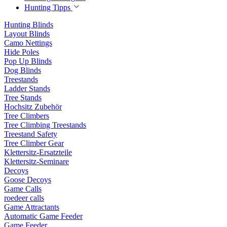
Hunting Tipps
Hunting Blinds
Layout Blinds
Camo Nettings
Hide Poles
Pop Up Blinds
Dog Blinds
Treestands
Ladder Stands
Tree Stands
Hochsitz Zubehör
Tree Climbers
Tree Climbing Treestands
Treestand Safety
Tree Climber Gear
Klettersitz-Ersatzteile
Klettersitz-Seminare
Decoys
Goose Decoys
Game Calls
roedeer calls
Game Attractants
Automatic Game Feeder
Game Feeder