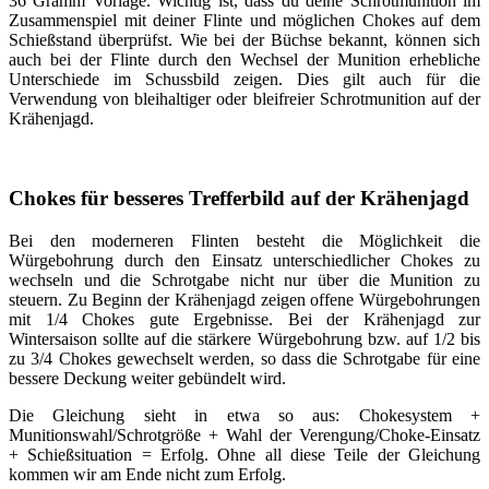
36 Gramm Vorlage. Wichtig ist, dass du deine Schrotmunition im
Zusammenspiel mit deiner Flinte und möglichen Chokes auf dem
Schießstand überprüfst. Wie bei der Büchse bekannt, können sich
auch bei der Flinte durch den Wechsel der Munition erhebliche
Unterschiede im Schussbild zeigen. Dies gilt auch für die
Verwendung von bleihaltiger oder bleifreier Schrotmunition auf der
Krähenjagd.
Chokes für besseres Trefferbild auf der Krähenjagd
Bei den moderneren Flinten besteht die Möglichkeit die
Würgebohrung durch den Einsatz unterschiedlicher Chokes zu
wechseln und die Schrotgabe nicht nur über die Munition zu
steuern. Zu Beginn der Krähenjagd zeigen offene Würgebohrungen
mit 1/4 Chokes gute Ergebnisse. Bei der Krähenjagd zur
Wintersaison sollte auf die stärkere Würgebohrung bzw. auf 1/2 bis
zu 3/4 Chokes gewechselt werden, so dass die Schrotgabe für eine
bessere Deckung weiter gebündelt wird.
Die Gleichung sieht in etwa so aus: Chokesystem +
Munitionswahl/Schrotgröße + Wahl der Verengung/Choke-Einsatz
+ Schießsituation = Erfolg. Ohne all diese Teile der Gleichung
kommen wir am Ende nicht zum Erfolg.