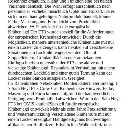
Rosenholz erhältlich. Klang und Funktion sind bei beiden
Varianten identisch. Die Wahl erfolgt ausschließlich nach
persönlicher Vorliebe hinsichtlich Optik und Holzart. Da es
sich um ein handgefertigtes Naturprodukt handelt, können
Farbe, Maserung und Form leicht vom Produktbild
abweichen. 🎯 Entwickelt für die europäische
Krähenjagd Der FT3 wurde speziell für die Anforderungen
der europäischen Krähenjagd entwickelt. Durch die
Möglichkeit, mehrere unterschiedliche Krähenlaute mit nur
einem Locker zu erzeugen, kann flexibel auf verschiedene
Situationen am Lockbild reagiert werden. Ob auf
Stoppelfeldern, Grünlandflächen oder an bekannten
Einflugschneisen unterstützt der FT3 eine aktive und
vielseitige Krähenjagd. Besonders in Verbindung mit einem
durchdachten Lockbild und einer guten Tarnung kann der
Locker seine Stärken ausspielen. Geeignet
für Rabenkrähen Nebelkrähen Dohlen ElsterLieferumfang: 1
× Sam Neyt FT3 Crow Call Krähenlocker Hinweis: Farbe,
Maserung und Form können aufgrund der handwerklichen
Fertigung vom Produktbild abweichen. Warum den Sam Neyt
FT3 bei OVIS kaufen?Speziell für die europäische
Krähenjagd entwickelt Mehr als zehn Jahre Praxiserfahrung
und Weiterentwicklung Verschiedene Krähenrufe mit nur
einem Locker erzeugbar Handgefertigt aus hochwertigen
afrikanischen Harthölzern Erhältlich in Wallnussholz oder