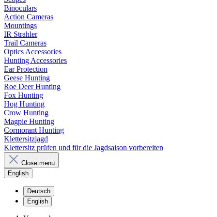
Binoculars
Action Cameras
Mountings
IR Strahler
Trail Cameras
Optics Accessories
Hunting Accessories
Ear Protection
Geese Hunting
Roe Deer Hunting
Fox Hunting
Hog Hunting
Crow Hunting
Magpie Hunting
Cormorant Hunting
Klettersitzjagd
Klettersitz prüfen und für die Jagdsaison vorbereiten
Close menu
English
Deutsch
English