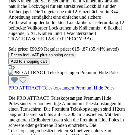
Das Krähenjagd Set bietet dir mit dem Krähenmix absolut
natürliche Lockvögel für ein attraktives Lockbild auf der
Krähenjagd. Die Tragetasche mit 12 Einzelfächern in 3x4
Anordnung ermöglicht eine einfache und sichere
Aufbewahrung der beflockten Lockkrähen. Lieferumfang:12
beflockte Vollkörper Lockkrähen als Krähenmix: 6 flexibel
äugende, 5 XL Krähen und 1 Wächterkrähe 1
TRAGETASCHE 12-SLOT DECOY BAG
Sale price:
€99.99
Regular price:
€154.87
(35.44% saved)
Prices incl. VAT plus shipping costs
Add to shopping cart
Tip
PRO ATTRACT Teleskopstangen Premium Hide Poles
Die PRO ATTRACT Teleskopstangen Premium Hide
Poles sind vier hochwertige Aluminium Teleskopstangen für
einen Tarnschirm. Die Premium Teleskopstangen sind 112cm
lang und lassen sich bis auf ca. 200 cm ausziehen. Mit dem
integrierten Erdbohrer lassen sich die Premium Hide Poles in
schwere oder gefrorene Böden eindrehen. Die
Teleskopstangen besitzen einen Schnellverschluss zum