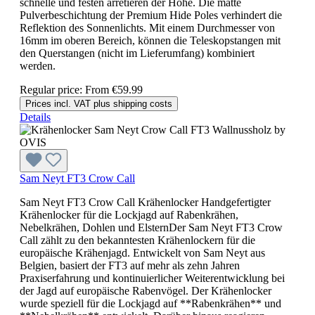
schnelle und festen arretieren der Höhe. Die matte
Pulverbeschichtung der Premium Hide Poles verhindert die
Reflektion des Sonnenlichts. Mit einem Durchmesser von
16mm im oberen Bereich, können die Teleskopstangen mit
den Querstangen (nicht im Lieferumfang) kombiniert
werden.
Regular price:
From
€59.99
Prices incl. VAT plus shipping costs
Details
Sam Neyt FT3 Crow Call
Sam Neyt FT3 Crow Call Krähenlocker Handgefertigter
Krähenlocker für die Lockjagd auf Rabenkrähen,
Nebelkrähen, Dohlen und ElsternDer Sam Neyt FT3 Crow
Call zählt zu den bekanntesten Krähenlockern für die
europäische Krähenjagd. Entwickelt von Sam Neyt aus
Belgien, basiert der FT3 auf mehr als zehn Jahren
Praxiserfahrung und kontinuierlicher Weiterentwicklung bei
der Jagd auf europäische Rabenvögel. Der Krähenlocker
wurde speziell für die Lockjagd auf **Rabenkrähen** und