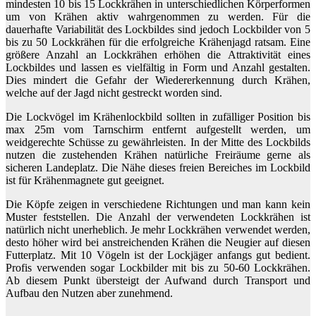
mindesten 10 bis 15 Lockkrähen in unterschiedlichen Körperformen
um von Krähen aktiv wahrgenommen zu werden. Für die
dauerhafte Variabilität des Lockbildes sind jedoch Lockbilder von 5
bis zu 50 Lockkrähen für die erfolgreiche Krähenjagd ratsam. Eine
größere Anzahl an Lockkrähen erhöhen die Attraktivität eines
Lockbildes und lassen es vielfältig in Form und Anzahl gestalten.
Dies mindert die Gefahr der Wiedererkennung durch Krähen,
welche auf der Jagd nicht gestreckt worden sind.
Die Lockvögel im Krähenlockbild sollten in zufälliger Position bis
max 25m vom Tarnschirm entfernt aufgestellt werden, um
weidgerechte Schüsse zu gewährleisten. In der Mitte des Lockbilds
nutzen die zustehenden Krähen natürliche Freiräume gerne als
sicheren Landeplatz. Die Nähe dieses freien Bereiches im Lockbild
ist für Krähenmagnete gut geeignet.
Die Köpfe zeigen in verschiedene Richtungen und man kann kein
Muster feststellen. Die Anzahl der verwendeten Lockkrähen ist
natürlich nicht unerheblich. Je mehr Lockkrähen verwendet werden,
desto höher wird bei anstreichenden Krähen die Neugier auf diesen
Futterplatz. Mit 10 Vögeln ist der Lockjäger anfangs gut bedient.
Profis verwenden sogar Lockbilder mit bis zu 50-60 Lockkrähen.
Ab diesem Punkt übersteigt der Aufwand durch Transport und
Aufbau den Nutzen aber zunehmend.