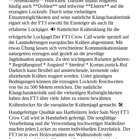
**Nebelkrähen** entwickelt. Darüber hinaus reagieren
häufig auch **Dohlen** und teilweise **Elstern** auf die
erzeugten Lockrufe. Durch seine vielseitigen
Einsatzmöglichkeiten und seine natürliche Klangcharakteristik
eignet sich der FT3 sowohl für Einsteiger als auch für
erfahrene Lockjäger. 🔊 Natürlicher Krähenklang für die
erfolgreiche Lockjagd Der FT3 Crow Call wurde speziell auf
die Lautäußerungen europäischer Krähen abgestimmt. Mit
etwas Übung lassen sich verschiedene Kommunikationslaute
naturgetreu erzeugen und gezielt an die jeweilige
Jagdsituation anpassen. Zu den wichtigsten Rufarten gehören:
* Begrüßungsruf * Angstruf * Streitruf * Komm-zurück-Ruf
Dadurch kann flexibel auf anstreichende, kreisende oder
abziehende Krähen reagiert werden. Unter günstigen
Bedingungen können die erzeugten Lockrufe Reichweiten
von bis zu 500 Metern erreichen. Die natürliche
Klangcharakteristik und die vielseitigen Rufmöglichkeiten
haben den FT3 über viele Jahre zu einem bewährten
Krähenlocker für die europäische Krähenjagd gemacht. 🛠️
Handgefertigte Qualität aus Harthölzern Jeder Sam Neyt FT3
Crow Call wird in Handarbeit gefertigt. Die sorgfältige
Verarbeitung und die Verwendung hochwertiger Harthölzer
machen jeden Locker zu einem individuellen Einzelstück. Der
FT3 ist in zwei Holzvarianten aus Wallnussholz oder