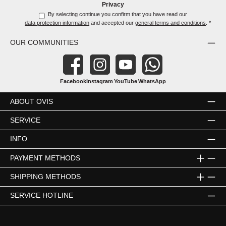
Privacy
By selecting continue you confirm that you have read our
data protection information
and accepted our
general terms and conditions
.
*
OUR COMMUNITIES
Facebook
Instagram
YouTube
WhatsApp
ABOUT OVIS
SERVICE
INFO
PAYMENT METHODS
SHIPPING METHODS
SERVICE HOTLINE