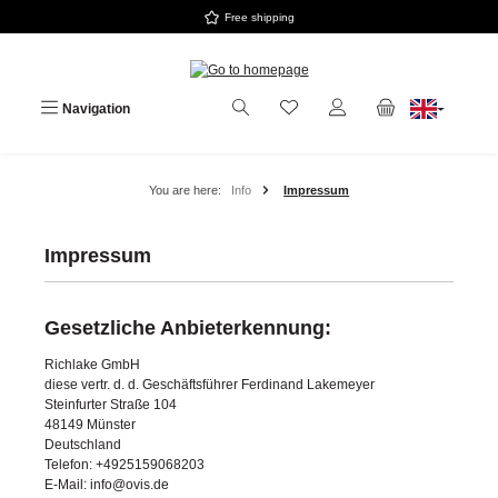
Free shipping
Skip to main content
Navigation
You are here:
Info
Impressum
Impressum
Gesetzliche Anbieterkennung:
Richlake GmbH
diese vertr. d. d. Geschäftsführer Ferdinand Lakemeyer
Steinfurter Straße 104
48149 Münster
Deutschland
Telefon: +4925159068203
E-Mail: info@ovis.de