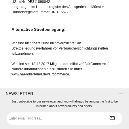
USt-IdNr.: DE311898042
eingetragen im Handelsregister des Amtsgerichtes Münster
Handelsregisternummer HRB 16677
Alternative Streitbeilegung:
Wir sind nicht bereit und nicht verpflichtet, an
Streitbeilegungsverfahren vor Verbraucherschlichtungsstellen
teilzunehmen.
Wir sind seit 18.12.2017 Mitglied der Initiative "FairCommerce".
Nähere Informationen hierzu finden Sie unter
www.haendlerbund.de/faircommerce
.
NEWSLETTER
Just subscribe to our newsletter and you will always be among the first to be
informed about new products and offers.
Email
address
*