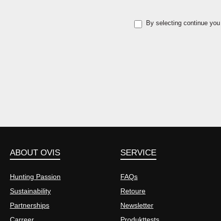
By selecting continue you
ABOUT OVIS
SERVICE
Hunting Passion
FAQs
Sustainability
Retoure
Partnerships
Newsletter
Carreer
Produkttests