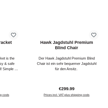
racket
Hawk Jagdstuhl Premium
Blind Chair
et is the
Der Hawk Jagdstuhl Premium Blind
sy & safe
Chair ist ein sehr bequemer Jagdstuhl
! Simple to
für den Ansitz.
 is super
ick stand
het strap
ice:
Regular price:
€299.99
r™ Teeth
ability so
ng costs
Prices incl. VAT plus shipping costs
& quiet. Use
art
Add to shopping cart
ple stand