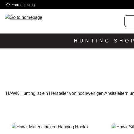
Free shipping
p to main content
Skip to search
Skip to main navigation
HUNTING SHO
HAWK Hunting ist ein Hersteller von hochwertigen Ansitzleitern