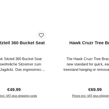
tzteil 360 Bucket Seat
Hawk Cruzr Tree B
 Sitzteil 360 Bucket Seat
The Hawk Cruzr Tree Brack
ewöhnliche Sitzeimer zum
new standard for quick, ea
Jagdsitz. Das ergonomische
treestand hanging or removal
cht deinen Sitzeimer zu einer
use post & socket receiver
en Sitzgelegenheit für Eimer
convenient and allows qu
Durchmesser von 29 cm. Für
setup. Beefy 1.5-inch ratc
Regular price:
Regular pr
€49.99
€69.99
mblick ist der Bucket Seat
combined with TreeDigge
d drehbar. Der Sitzeimer ist
incl. VAT plus shipping costs
provides un-match grip & st
Prices incl. VAT plus shippi
erumfang nicht enthalten.
your stand stays rock solid 
d to shopping cart
Add to shopping c
multiple brackets for multi