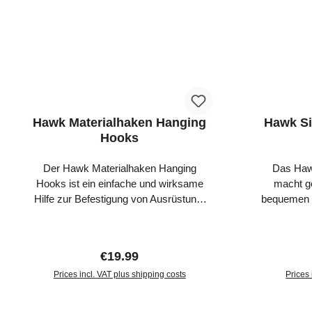
Hawk Materialhaken Hanging
Hawk Si
Hooks
Der Hawk Materialhaken Hanging
Das Hawk
Hooks ist ein einfache und wirksame
macht g
Hilfe zur Befestigung von Ausrüstung-
bequemen 
Der Materialhaken kann einfach an
Sitzteil ma
einem Ast, Hochsitz, Klettersitz oder
komfortabl
Tarnschirm befestigt werden und trägt
mit einem 
Regular price:
€19.99
bis zu 4,5 kg. Im Lieferumfang sind zwei
den Rundu
Materialhaken enthalten. DUAL
Prices incl. VAT plus shipping costs
um 360 Gra
Prices 
SWIVEL ORGANIZATION Free your
im Lief
Add to shopping cart
Ad
hands and HUNT SMARTER™! Dual