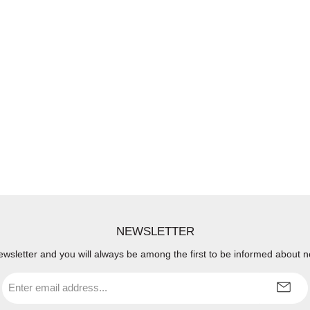
Stability NO SQUEAK, NO
E-QUIET USE - Silent-
ded Attachment Hooks and
 Teflon® Washers Prevent
 TOUGH LONG LASTING
TION - Large Heavy-Duty
ables and Durable, Textured
er- CoatingLOUNGING
T FOOTREST - Extends
atform increasing room and
comfort
NEWSLETTER
ewsletter and you will always be among the first to be informed about 
Email
address
*