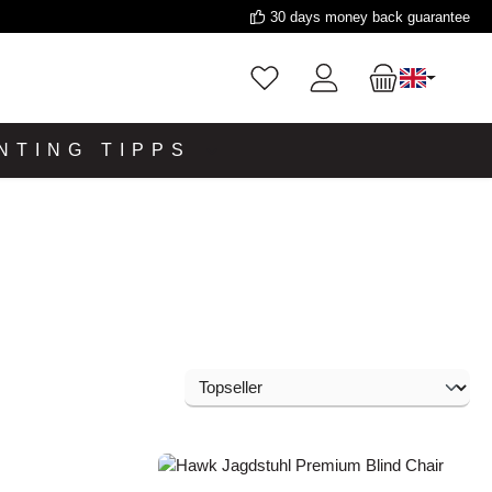
30 days money back guarantee
NTING TIPPS