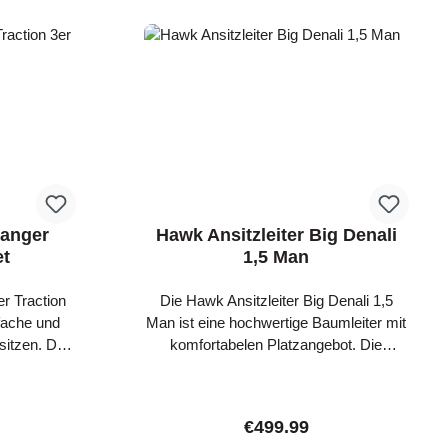
ith HAWK
Hang-On
Beefy 1.5”
eeth SAFE
& & Socket
TAND
kets for
 COMPATIBLE
n Stands
Ranger
Hawk Ansitzleiter Big Denali
et
1,5 Man
r Traction
Die Hawk Ansitzleiter Big Denali 1,5
fache und
Man ist eine hochwertige Baumleiter mit
sitzen. Das
komfortabelen Platzangebot. Die
t aus drei
Sitzfläche des Big Denali 1,5 ist 66 cm
ligen Länge
breit und die Rückenlehne ist 58 cm
en mit rund
hoch und bietet mit dem besonderen
ce:
Regular price:
€499.99
er Traction
Gewebe einen super bequeme Ansitz.