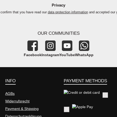
Privacy
 confirm that you have read our
data protection information
and accepted our
OUR COMMUNITIES
Facebook
Instagram
YouTube
WhatsApp
INFO
PAYMENT METHODS
AGBs
Widerrufsrecht
Credit or debit card
Payment & Shipping
Datenschutzerklärung