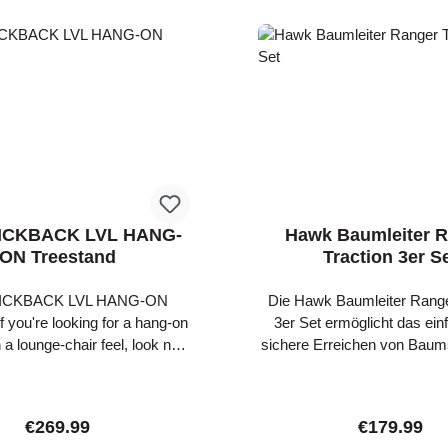
locations - Compatible w
CRUZR & HELIUM PRO 
treestands. ROCK SOLID – 
ratchet & TreeDigger™ T
SETUP – Easy-To-Use Post 
system MULTIPLE S
LOCATIONS - Preset brac
multiple hunting locations
WITH - ALL Hawk Hang-o
ICKBACK LVL HANG-
Hawk Baumleiter 
ON Treestand
Traction 3er S
ICKBACK LVL HANG-ON
Die Hawk Baumleiter Range
f you're looking for a hang-on
3er Set ermöglicht das ein
 a lounge-chair feel, look no
sichere Erreichen von Baum
The KickBack LVL features a
Ranger Traction Set besteh
latform that's welded at all
Baumleitern mit einer jewei
oints to create a rock-solid,
von 81 cm und dreit Trittstuf
Regular price:
Regular pri
€269.99
€179.99
lent, over-molded
30 cm Abstand. Die Baumleit