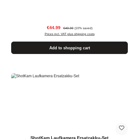
Sale price:
Regular price:
€44.99
€49.99
(10% saved)
Prices incl. VAT plus shipping costs
Add to shopping cart
ShotKam Laufkamera Ersatzakku-Set