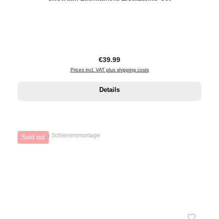
Regular price:
€39.99
Prices incl. VAT plus shipping costs
Details
Sold out