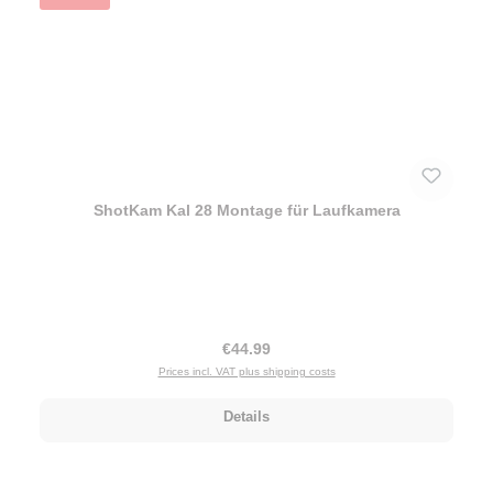
ShotKam Kal 28 Montage für Laufkamera
Regular price:
€44.99
Prices incl. VAT plus shipping costs
Details