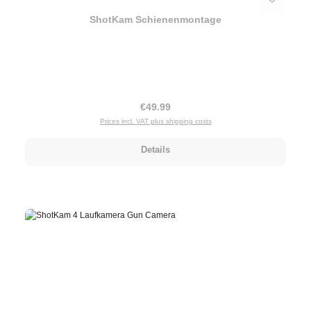
ShotKam Schienenmontage
Regular price:
€49.99
Prices incl. VAT plus shipping costs
Details