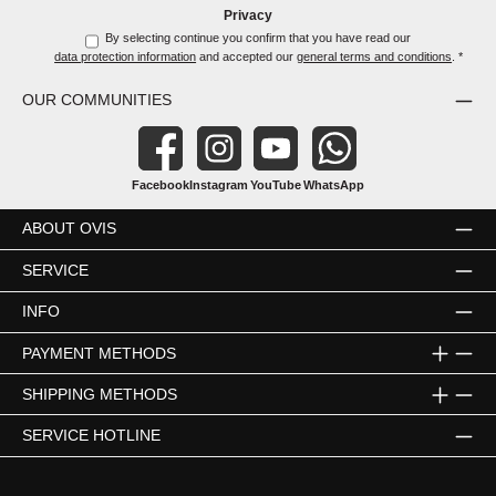
Privacy
By selecting continue you confirm that you have read our
data protection information
and accepted our
general terms and conditions
.
*
OUR COMMUNITIES
Facebook
Instagram
YouTube
WhatsApp
ABOUT OVIS
SERVICE
INFO
PAYMENT METHODS
SHIPPING METHODS
SERVICE HOTLINE