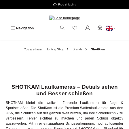
Free shipping
Skip to main content
Navigation
You are here:
Hunting Shop
Brands
ShotKam
SHOTKAM Laufkameras – Details sehen
und Besser schießen
SHOTKAM bietet die weltweit führende Laufkamera für Jagd &
Sportschießen. Die ShotKam ist die Premium-Waffenlaufkamera aus den
USA, die Schützen auf der ganzen Welt nutzen, um ihre Schießtechnik zu
verbessern, Fehler sichtbar zu machen und jeden Schuss objektiv
auszuwerten. Mit ihrer einzigartigen Schusserkennung, hochauflösender
Zeitlupe und extrem robusten Bauweise setzt SHOTKAM den Standard für