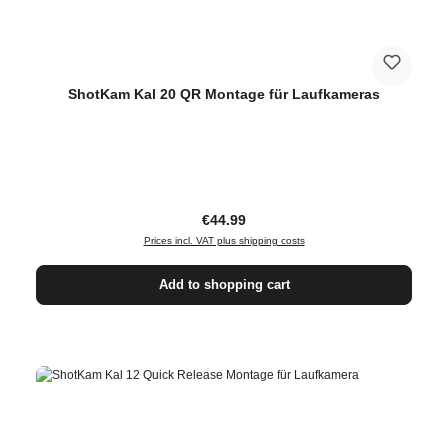
ShotKam Kal 20 QR Montage für Laufkameras
Regular price:
€44.99
Prices incl. VAT plus shipping costs
Add to shopping cart