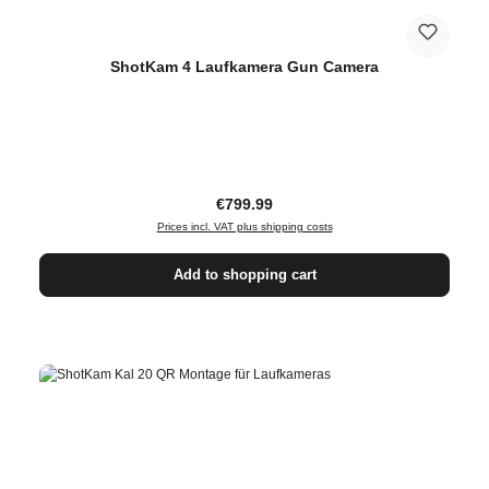
ShotKam 4 Laufkamera Gun Camera
Regular price:
€799.99
Prices incl. VAT plus shipping costs
Add to shopping cart