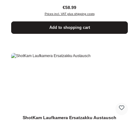
Regular price:
€58.99
Prices incl. VAT plus shipping costs
Add to shopping cart
ShotKam Laufkamera Ersatzakku Austausch