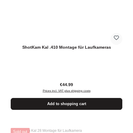
ShotKam Kal .410 Montage für Laufkameras
Regular price:
€44.99
Prices incl. VAT plus shipping costs
Add to shopping cart
Sold out