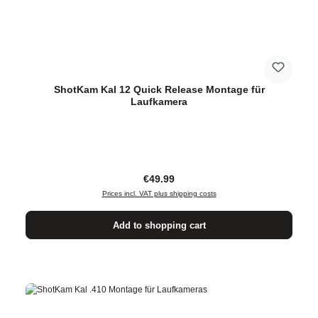
ShotKam Kal 12 Quick Release Montage für
Laufkamera
Regular price:
€49.99
Prices incl. VAT plus shipping costs
Add to shopping cart