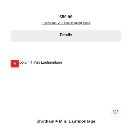
Regular price:
€59.99
Prices incl. VAT plus shipping costs
Details
Discount
%
Shotkam 4 Mini Laufmontage