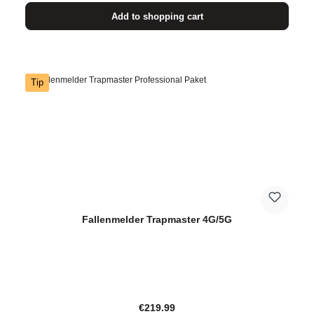
Add to shopping cart
Tip
Fallenmelder Trapmaster 4G/5G
Regular price:
€219.99