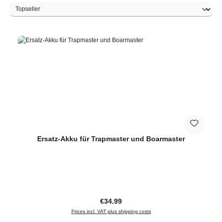
Ersatz-Akku für Trapmaster und Boarmaster
Regular price:
€34.99
Prices incl. VAT plus shipping costs