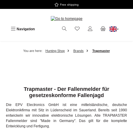
Free shipping
Skip to main content
Navigation
You are here:
Hunting Shop
Brands
Trapmaster
Trapmaster - Der Fallenmelder für
gesetzeskonforme Fallenjagd
Die EPV Electronics GmbH ist eine mittelständische, deutsche
Elektronikfirma mit Sitz in Lüdenscheid im Sauerland. Bereits seit 1990
entwickeln wir innovative elektronische Lösungen. Alle TRAPMASTER
Fallenmelder sind "Made in Germany". Das gilt für die komplette
Entwicklung und Fertigung.