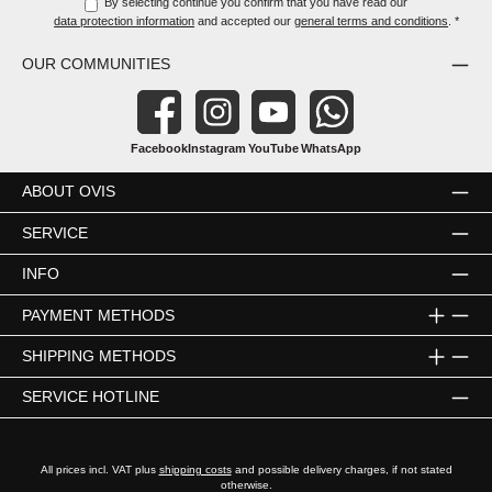
By selecting continue you confirm that you have read our
data protection information
and accepted our
general terms and conditions
.
*
OUR COMMUNITIES
Facebook
Instagram
YouTube
WhatsApp
ABOUT OVIS
SERVICE
INFO
PAYMENT METHODS
SHIPPING METHODS
SERVICE HOTLINE
All prices incl. VAT plus
shipping costs
and possible delivery charges, if not stated
otherwise.