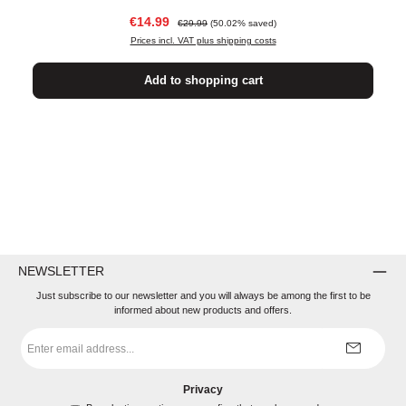
Sale price:
Regular price:
€14.99
€29.99
(50.02% saved)
Prices incl. VAT plus shipping costs
Add to shopping cart
NEWSLETTER
Just subscribe to our newsletter and you will always be among the first to be
informed about new products and offers.
Email
address
*
Privacy