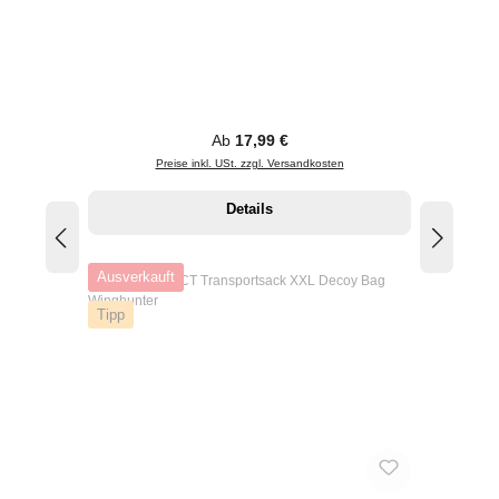
Regulärer Preis:
Ab
17,99 €
Preise inkl. USt. zzgl. Versandkosten
Details
Ausverkauft
Tipp