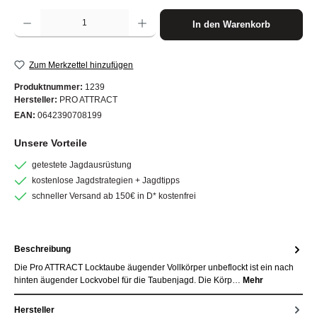
Produkt Anzahl: Gib den gewünschten Wert ein oder benutze die Schaltflächen um die A
In den Warenkorb
Zum Merkzettel hinzufügen
Produktnummer:
1239
Hersteller:
PRO ATTRACT
EAN:
0642390708199
Unsere Vorteile
getestete Jagdausrüstung
kostenlose Jagdstrategien + Jagdtipps
schneller Versand ab 150€ in D* kostenfrei
Beschreibung
Die Pro ATTRACT Locktaube äugender Vollkörper unbeflockt ist ein nach
hinten äugender Lockvobel für die Taubenjagd. Die Körp…
Mehr
Hersteller