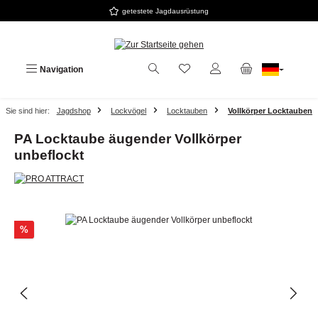
getestete Jagdausrüstung
Zum Hauptinhalt springen
Navigation
Sie sind hier:
Jagdshop
Lockvögel
Locktauben
Vollkörper Locktauben
PA Locktaube äugender Vollkörper
unbeflockt
Bildergalerie überspringen
Rabatt
%