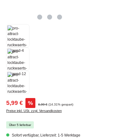
Verkaufspreis:
5,99 €
%
Regulärer Preis:
6,99 €
(14.31% gespart)
Preise inkl. USt. zzgl. Versandkosten
Über 5 lieferbar
Sofort verfügbar, Lieferzeit: 1-5 Werktage