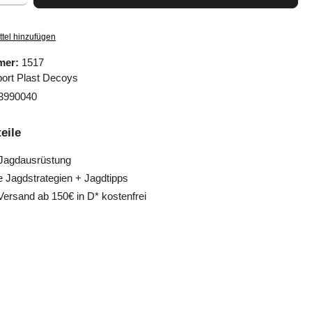
tel hinzufügen
mer:
1517
ort Plast Decoys
3990040
eile
 Jagdausrüstung
e Jagdstrategien + Jagdtipps
Versand ab 150€ in D* kostenfrei