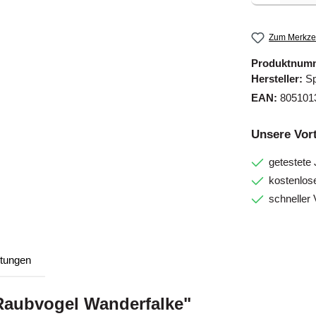
Zum Merkzet
Produktnum
Hersteller:
Sp
EAN:
805101
Unsere Vort
getestete
kostenlos
schneller 
tungen
Raubvogel Wanderfalke"