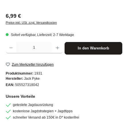
Regulärer Preis:
6,99 €
Preise inkl. USt. zzgl. Versandkosten
Sofort verfügbar, Lieferzeit: 2-7 Werktage
Produkt Anzahl: Gib den gewünschten Wert ein oder benutze die Schaltflächen um die A
In den Warenkorb
Zum Merkzettel hinzufügen
Produktnummer:
1931
Hersteller:
Jack Pyke
EAN:
505527318042
Unsere Vorteile
getestete Jagdausrüstung
kostenlose Jagdstrategien + Jagdtipps
schneller Versand ab 150€ in D* kostenfrei