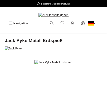
getestete Jagdausrüstung
Zum Hauptinhalt springen
Navigation
Jack Pyke Metall Erdspieß
Bildergalerie überspringen