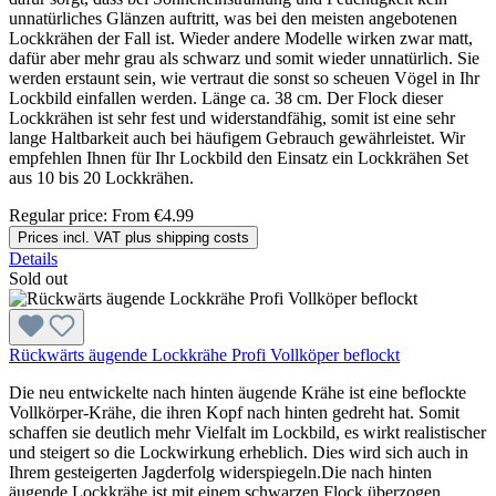
unnatürliches Glänzen auftritt, was bei den meisten angebotenen
Lockkrähen der Fall ist. Wieder andere Modelle wirken zwar matt,
dafür aber mehr grau als schwarz und somit wieder unnatürlich. Sie
werden erstaunt sein, wie vertraut die sonst so scheuen Vögel in Ihr
Lockbild einfallen werden. Länge ca. 38 cm. Der Flock dieser
Lockkrähen ist sehr fest und widerstandfähig, somit ist eine sehr
lange Haltbarkeit auch bei häufigem Gebrauch gewährleistet. Wir
empfehlen Ihnen für Ihr Lockbild den Einsatz ein Lockkrähen Set
aus 10 bis 20 Lockkrähen.
Regular price:
From
€4.99
Prices incl. VAT plus shipping costs
Details
Sold out
Rückwärts äugende Lockkrähe Profi Vollköper beflockt
Die neu entwickelte nach hinten äugende Krähe ist eine beflockte
Vollkörper-Krähe, die ihren Kopf nach hinten gedreht hat. Somit
schaffen sie deutlich mehr Vielfalt im Lockbild, es wirkt realistischer
und steigert so die Lockwirkung erheblich. Dies wird sich auch in
Ihrem gesteigerten Jagderfolg widerspiegeln.Die nach hinten
äugende Lockkrähe ist mit einem schwarzen Flock überzogen,