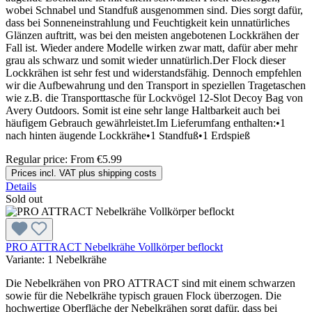
wobei Schnabel und Standfuß ausgenommen sind. Dies sorgt dafür,
dass bei Sonneneinstrahlung und Feuchtigkeit kein unnatürliches
Glänzen auftritt, was bei den meisten angebotenen Lockkrähen der
Fall ist. Wieder andere Modelle wirken zwar matt, dafür aber mehr
grau als schwarz und somit wieder unnatürlich.Der Flock dieser
Lockkrähen ist sehr fest und widerstandsfähig. Dennoch empfehlen
wir die Aufbewahrung und den Transport in speziellen Tragetaschen
wie z.B. die Transporttasche für Lockvögel 12-Slot Decoy Bag von
Avery Outdoors. Somit ist eine sehr lange Haltbarkeit auch bei
häufigem Gebrauch gewährleistet.Im Lieferumfang enthalten:•1
nach hinten äugende Lockkrähe•1 Standfuß•1 Erdspieß
Regular price:
From
€5.99
Prices incl. VAT plus shipping costs
Details
Sold out
PRO ATTRACT Nebelkrähe Vollkörper beflockt
Variante:
1 Nebelkrähe
Die Nebelkrähen von PRO ATTRACT sind mit einem schwarzen
sowie für die Nebelkrähe typisch grauen Flock überzogen. Die
hochwertige Oberfläche der Nebelkrähen sorgt dafür, dass bei