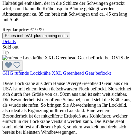
Haltebügel enthalten, der in die Schlitze der Schwingen gesteckt
wird, somit kann die Krähe bsp. in Bäume gehängt werden.
Abmessungen: ca. 85 cm breit mit Schwingen und ca. 45 cm lang
mit Stoß
Regular price:
€19.99
Prices incl. VAT plus shipping costs
Details
Sold out
Tip
GHG rufende Lockkrähe XXL Greenhead Gear beflockt
Diese Lockkrähe aus dem Hause 'Avery/Greenhead Gear' aus den
USA ist mit einem festen tiefschwarzen Flock beflockt. Sie zeichnet
sich durch ihre Größe von ca. 50cm aus und ist sehr weit sichtbar.
Die Besonderheit ist der offene Schnabel, somit sieht die Krähe aus,
als würde sie rufen. So bringen Sie Abwechslung in Ihr Lockbild,
also ideal als Ergänzung in Ihrem Lockbild. Eine weitere
Besonderheit ist der mitgeliferte Erdspieß aus Kohlefaser, welcher
einfach in der Lockkrähe verstaut werden kann. Die Krähe steht
somit nicht fest auf diesem Spieß, sondern wackelt und dreht sich
bereits bei kleinsten Windbewegungen.