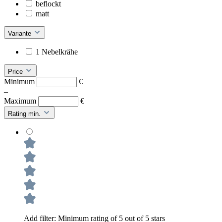
beflockt
matt
Variante
1 Nebelkrähe
Price
Minimum
€
–
Maximum
€
Rating min.
Add filter: Minimum rating of 5 out of 5 stars