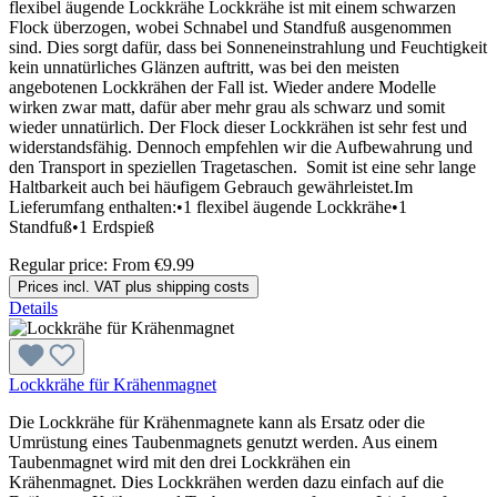
flexibel äugende Lockkrähe Lockkrähe ist mit einem schwarzen
Flock überzogen, wobei Schnabel und Standfuß ausgenommen
sind. Dies sorgt dafür, dass bei Sonneneinstrahlung und Feuchtigkeit
kein unnatürliches Glänzen auftritt, was bei den meisten
angebotenen Lockkrähen der Fall ist. Wieder andere Modelle
wirken zwar matt, dafür aber mehr grau als schwarz und somit
wieder unnatürlich. Der Flock dieser Lockkrähen ist sehr fest und
widerstandsfähig. Dennoch empfehlen wir die Aufbewahrung und
den Transport in speziellen Tragetaschen. Somit ist eine sehr lange
Haltbarkeit auch bei häufigem Gebrauch gewährleistet.Im
Lieferumfang enthalten:•1 flexibel äugende Lockkrähe•1
Standfuß•1 Erdspieß
Regular price:
From
€9.99
Prices incl. VAT plus shipping costs
Details
Lockkrähe für Krähenmagnet
Die Lockkrähe für Krähenmagnete kann als Ersatz oder die
Umrüstung eines Taubenmagnets genutzt werden. Aus einem
Taubenmagnet wird mit den drei Lockkrähen ein
Krähenmagnet. Dies Lockkrähen werden dazu einfach auf die