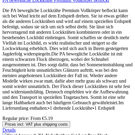
PA bewegliche Lockkrähe Premium Vollkörper beflockt
Die PA bewegliche Lockkrähe Premium Vollkörper beflockt kann
sich bei Wind leicht auf dem Erdspieß drehen. Sie ist etwas größer
als die anderen Lockkrähen und wird auf einem speziellen Erdspieß
befestigt, sodass sie sich um sich selbst dreht. Sie lässt sich
hervorragend mit anderen Lockkrähen kombinieren oder in ein
bestehendes Lockbild einbringen. Somit schaffen sie deutlich mehr
Vielfalt im Lockbild, es wirkt realistischer und steigert so die
Lockwirkung erheblich. Dies wird sich auch in Ihrem gesteigerten
Jagderfolg widerspiegeln.Die PA bewegliche Lockkrähe ist mit
einem schwarzen Flock überzogen, wobei der Schnabel
ausgenommen ist. Dies sorgt dafür, dass bei Sonneneinstrahlung und
Feuchtigkeit kein unnatürliches Glänzen auftritt, was bei den
meisten angebotenen Lockkrähen der Fall ist. Wieder andere
Modelle wirken zwar matt, dafür aber mehr grau als schwarz und
somit wieder unnatürlich. Der Flock dieser Lockkrähen ist sehr fest
und widerstandsfähig. Dennoch empfehlen wir die Aufbewahrung
und den Transport in speziellen Tragetaschen. Somit ist eine sehr
lange Haltbarkeit auch bei häufigem Gebrauch gewährleistet.Im
Lieferumfang enthalten:•1 drehende Lockkrähe•1 Erdspieß
Regular price:
From
€5.19
Prices incl. VAT plus shipping costs
Details