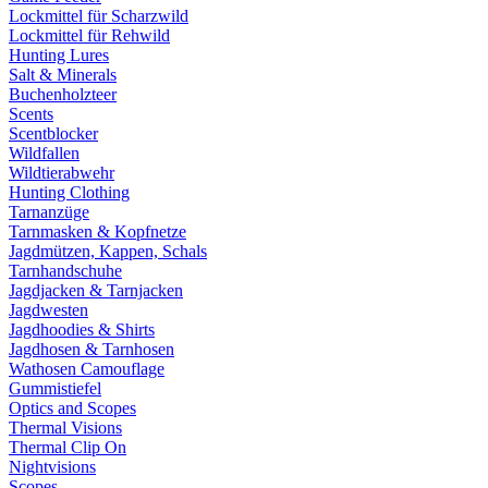
Lockmittel für Scharzwild
Lockmittel für Rehwild
Hunting Lures
Salt & Minerals
Buchenholzteer
Scents
Scentblocker
Wildfallen
Wildtierabwehr
Hunting Clothing
Tarnanzüge
Tarnmasken & Kopfnetze
Jagdmützen, Kappen, Schals
Tarnhandschuhe
Jagdjacken & Tarnjacken
Jagdwesten
Jagdhoodies & Shirts
Jagdhosen & Tarnhosen
Wathosen Camouflage
Gummistiefel
Optics and Scopes
Thermal Visions
Thermal Clip On
Nightvisions
Scopes