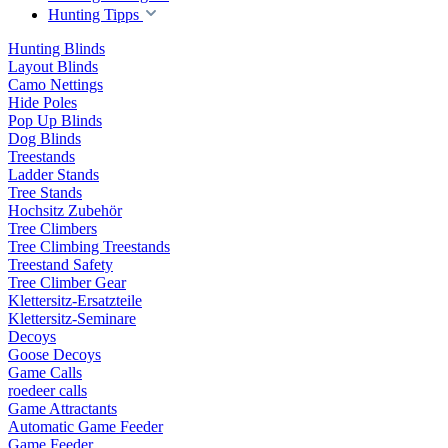
Hunting Tipps
Hunting Blinds
Layout Blinds
Camo Nettings
Hide Poles
Pop Up Blinds
Dog Blinds
Treestands
Ladder Stands
Tree Stands
Hochsitz Zubehör
Tree Climbers
Tree Climbing Treestands
Treestand Safety
Tree Climber Gear
Klettersitz-Ersatzteile
Klettersitz-Seminare
Decoys
Goose Decoys
Game Calls
roedeer calls
Game Attractants
Automatic Game Feeder
Game Feeder