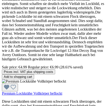
einbringen. Somit schaffen sie deutlich mehr Vielfalt im Lockbild, es
wirkt realistischer und steigert so die Lockwirkung erheblich. Dies
wird sich auch in Ihrem gesteigerten Jagderfolg widerspiegeln.Die
pickende Lockkrähe ist mit einem schwarzen Flock überzogen,
wobei Schnabel und Standfuß ausgenommen sind. Dies sorgt dafür,
dass bei Sonneneinstrahlung und Feuchtigkeit kein unnatürliches
Glänzen auftritt, was bei den meisten angebotenen Lockkrähen der
Fall ist. Wieder andere Modelle wirken zwar matt, dafür aber mehr
grau als schwarz und somit wieder unnatürlich.Der Flock dieser
Lockkrähen ist sehr fest und widerstandsfähig. Dennoch empfehlen
wir die Aufbewahrung und den Transport in speziellen Tragetaschen
wie z.B. die Transporttasche für Lockvögel 12-Slot Decoy Bag von
Avery Outdoors. Somit ist eine sehr lange Haltbarkeit auch bei
häufigem Gebrauch gewährleistet.
Sale price:
€4.99
Regular price:
€6.99
(28.61% saved)
Prices incl. VAT plus shipping costs
Add to shopping cart
Premium Lockkrähe Vollkörper beflockt
Diese Lockkrähen sind mit einem schwarzen Flock überzogen, der
dafür sorgt, dass bei Sonneneinstrahlung und Feuchtigkeit kein