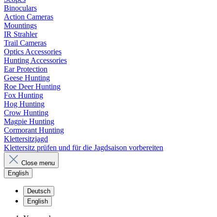
Binoculars
Action Cameras
Mountings
IR Strahler
Trail Cameras
Optics Accessories
Hunting Accessories
Ear Protection
Geese Hunting
Roe Deer Hunting
Fox Hunting
Hog Hunting
Crow Hunting
Magpie Hunting
Cormorant Hunting
Klettersitzjagd
Klettersitz prüfen und für die Jagdsaison vorbereiten
Close menu
English
Deutsch
English